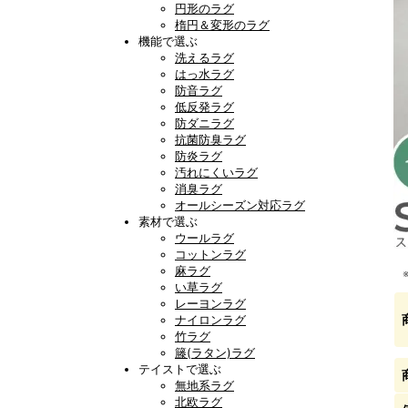
円形のラグ
楕円＆変形のラグ
機能で選ぶ
洗えるラグ
はっ水ラグ
防音ラグ
低反発ラグ
防ダニラグ
抗菌防臭ラグ
防炎ラグ
汚れにくいラグ
消臭ラグ
オールシーズン対応ラグ
素材で選ぶ
ウールラグ
コットンラグ
麻ラグ
い草ラグ
レーヨンラグ
ナイロンラグ
竹ラグ
籐(ラタン)ラグ
テイストで選ぶ
無地系ラグ
北欧ラグ