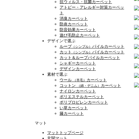
抗ウィルス・抗菌カーペット
アトピー・アレルギー対策カーペッ
ト
消臭カーペット
防炎カーペット
防音効果カーペット
遊び毛防止カーペット
デザインで選ぶ
ループ
パイルカーペット
（シンプル）
カット
パイルカーペット
（シンプル）
カット＆ループパイルカーペット
シャギーカーペット
デザインカーペット
素材で選ぶ
ウール
カーペット
（羊毛）
コットン
カーペット
（綿・デニム）
ナイロンカーペット
ポリエステルカーペット
ポリプロピレンカーペット
い草カーペット
籐カーペット
マット
マットトップページ
玄関マット