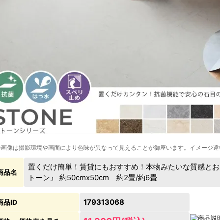
※画像は撮影環境や画面により色味が異なって見えることが御座います。イメージ違
置くだけ簡単！賃貸にもおすすめ！本物みたいな質感とお
商品名
トーン』 約50cmx50cm 約2畳/約6畳
179313068
商品ID