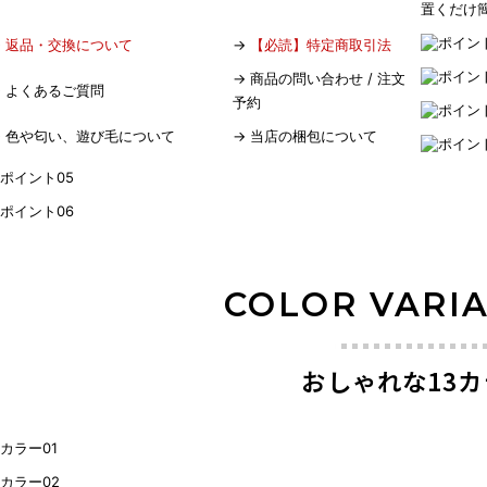
置くだけ
→
返品・交換について
→
【必読】特定商取引法
→
商品の問い合わせ / 注文
→
よくあるご質問
予約
→
色や匂い、遊び毛について
→
当店の梱包について
COLOR VARI
おしゃれな13カ