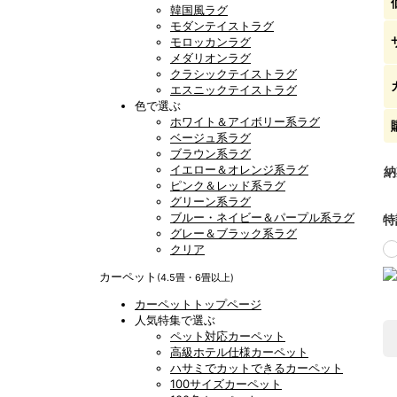
韓国風ラグ
モダンテイストラグ
モロッカンラグ
メダリオンラグ
クラシックテイストラグ
エスニックテイストラグ
色で選ぶ
ホワイト＆アイボリー系ラグ
ベージュ系ラグ
ブラウン系ラグ
イエロー＆オレンジ系ラグ
納
ピンク＆レッド系ラグ
グリーン系ラグ
ブルー・ネイビー＆パープル系ラグ
特
グレー＆ブラック系ラグ
クリア
カーペット
(4.5畳・6畳以上)
カーペットトップページ
人気特集で選ぶ
ペット対応カーペット
高級ホテル仕様カーペット
ハサミでカットできるカーペット
100サイズカーペット