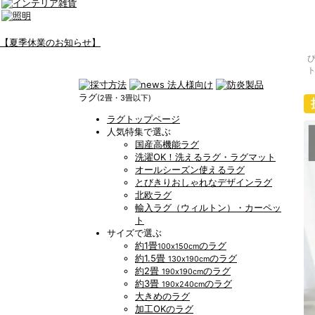
【夏季休業のお知らせ】
ト
ラグ
(2畳・3畳以下)
ラグトップページ
人気特集で選ぶ
国産高機能ラグ
洗濯OK！洗えるラグ・ラグマット
オールシーズン使えるラグ
とびきりおしゃれなデザインラグ
北欧ラグ
輸入ラグ（ウィルトン）・カーペッ
ト
サイズで選ぶ
約1畳
のラグ
100x150cm
約1.5畳
のラグ
130x190cm
約2畳
のラグ
190x190cm
約3畳
のラグ
190x240cm
大きめのラグ
加工OKのラグ