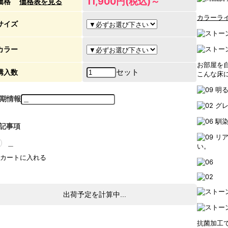
11,900円(税込)～
価格
価格表を見る
カラーラ
サイズ
カラー
お部屋を自
セット
購入数
こんな床
明
期情報
グ
馴
記事項
リ
＿
い。
出荷予定を計算中...
抗菌加工