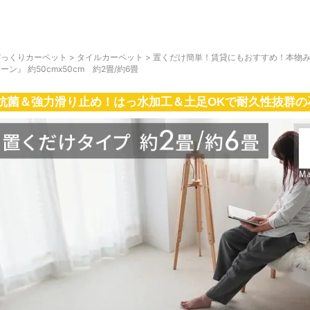
びっくりカーペット
>
タイルカーペット
>
置くだけ簡単！賃貸にもおすすめ！本物み
ーン』 約50cmx50cm 約2畳/約6畳
抗菌＆強力滑り止め！はっ水加工＆土足OKで耐久性抜群の