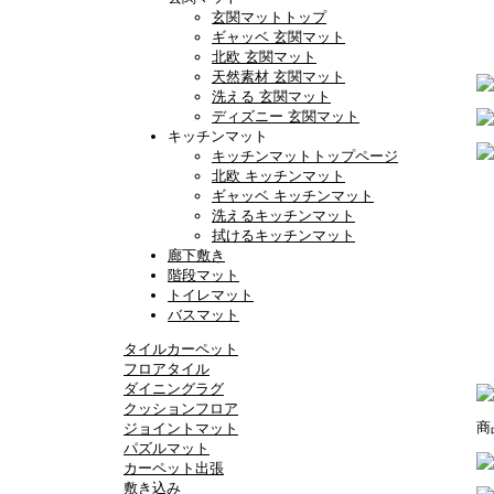
玄関マットトップ
ギャッベ 玄関マット
北欧 玄関マット
天然素材 玄関マット
洗える 玄関マット
ディズニー 玄関マット
キッチンマット
キッチンマットトップページ
北欧 キッチンマット
ギャッベ キッチンマット
洗えるキッチンマット
拭けるキッチンマット
廊下敷き
階段マット
トイレマット
バスマット
タイルカーペット
フロアタイル
ダイニングラグ
クッションフロア
商
ジョイントマット
パズルマット
カーペット出張
敷き込み