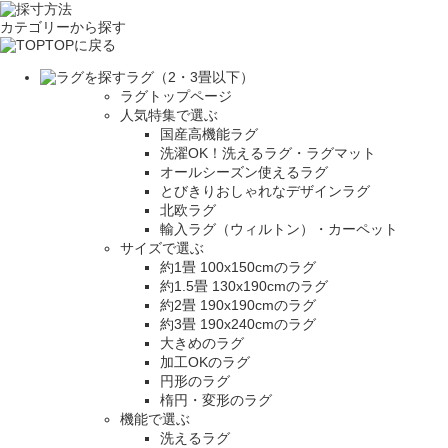
カテゴリーから探す
TOPに戻る
ラグ（2・3畳以下）
ラグトップページ
人気特集で選ぶ
国産高機能ラグ
洗濯OK！洗えるラグ・ラグマット
オールシーズン使えるラグ
とびきりおしゃれなデザインラグ
北欧ラグ
輸入ラグ（ウィルトン）・カーペット
サイズで選ぶ
約1畳 100x150cmのラグ
約1.5畳 130x190cmのラグ
約2畳 190x190cmのラグ
約3畳 190x240cmのラグ
大きめのラグ
加工OKのラグ
円形のラグ
楕円・変形のラグ
機能で選ぶ
洗えるラグ