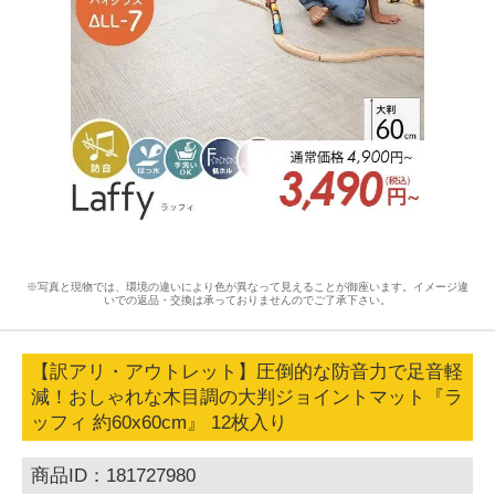
※写真と現物では、環境の違いにより色が異なって見えることが御座います。イメージ違
いでの返品・交換は承っておりませんのでご了承下さい。
【訳アリ・アウトレット】圧倒的な防音力で足音軽
減！おしゃれな木目調の大判ジョイントマット『ラ
ッフィ 約60x60cm』 12枚入り
商品ID：181727980