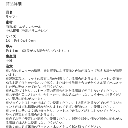
商品詳細
品名
ラッフィ
素材
両面:ポリエチレンシール
中材:EPE（発泡ポリエチレン）
サイズ
1枚：約６０x６０cm
厚み
約１５mm（誤差がある場合がございます。）
生産国
中国
注意
※ご覧のモニターの環境、撮影環境により実物と色味が異なって見える場合が御座
います。
※製造工程上、マットの表面に油が付着している場合があります。マットの表面を
ぬるま湯で湿らせたタオルで拭く、または中性洗剤を含ませたタオル等で水ぶきを
した後に乾燥させてからご使用ください。
※火に近づけたり、ストーブ等の直接火があたる場所で使用しないでください。
※お子様が口に入れたり、かじったり、飲み込んだりしないよう十分ご注意くださ
い。窒息の恐れがあります。
※ジョイントはしっかりはめてご使用ください。すき間があるなどでの使用はジョ
イントがはずれ転倒の恐れがありますので必ずご確認の上、ご使用ください。
※マットに勢いよく飛び乗ったり、マット上で走るなど絶対にしないでください。
滑って怪我をする場合があります。
※必ず水平で安定した場所でご使用ください。階段や縁側の側など転倒の恐れがあ
る場所では絶対に使用しないでください。
※敷く前に必ず床面のワックス・水などをよく拭き取ってください。