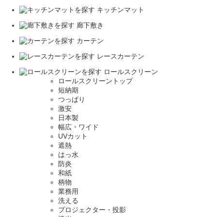
キッチンマット
廊下敷き
カーテン
レースカーテン
ロールスクリーン
ロールスクリーントップ
短納期
つっぱり
激安
日本製
幅広・ワイド
UVカット
遮熱
はっ水
防炎
和紙
柄物
業務用
洗える
プロジェクター・投影