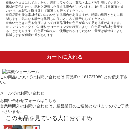
※敷いたままにしておいたり、床面にワックス・薬品・水などが付着していると、
床材が変色したり、床材と密着したりする場合がございます。1か月に1回床面を拭
いたり、本製品を取り外して風通しを行ってください。
※商品開封後は素材特有のにおいがする場合がありますが、時間の経過とともに軽
減します。気になる場合は風通しの良いところで陰干ししてください。
※敷いたときに見る角度によっては商品同士の色目が違って見える事があります。
※ノンワックスタイプの床材やコーティングの種類により、白色系の床材が黄変す
ることがあります。白色系の味でのご使用はおさけください。黄変は紫外線により
軽減しますが程度に差があります。
カートに入れる
この商品についてのお問い合わせは
商品ID：181727980
とお伝え下さ
い。
メールでのお問い合わせ
お問い合わせフォームはこちら
営業時間外のお問い合わせは、翌営業日のご連絡となりますのでご了承
下さいませ。
この商品を見ている人におすすめ