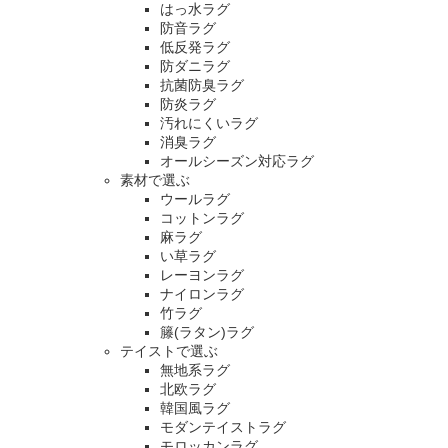
はっ水ラグ
防音ラグ
低反発ラグ
防ダニラグ
抗菌防臭ラグ
防炎ラグ
汚れにくいラグ
消臭ラグ
オールシーズン対応ラグ
素材で選ぶ
ウールラグ
コットンラグ
麻ラグ
い草ラグ
レーヨンラグ
ナイロンラグ
竹ラグ
籐(ラタン)ラグ
テイストで選ぶ
無地系ラグ
北欧ラグ
韓国風ラグ
モダンテイストラグ
モロッカンラグ