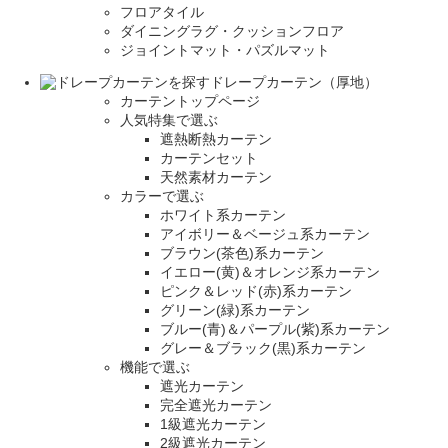
フロアタイル
ダイニングラグ・クッションフロア
ジョイントマット・パズルマット
ドレープカーテン（厚地）
カーテントップページ
人気特集で選ぶ
遮熱断熱カーテン
カーテンセット
天然素材カーテン
カラーで選ぶ
ホワイト系カーテン
アイボリー＆ベージュ系カーテン
ブラウン(茶色)系カーテン
イエロー(黄)＆オレンジ系カーテン
ピンク＆レッド(赤)系カーテン
グリーン(緑)系カーテン
ブルー(青)＆パープル(紫)系カーテン
グレー＆ブラック(黒)系カーテン
機能で選ぶ
遮光カーテン
完全遮光カーテン
1級遮光カーテン
2級遮光カーテン