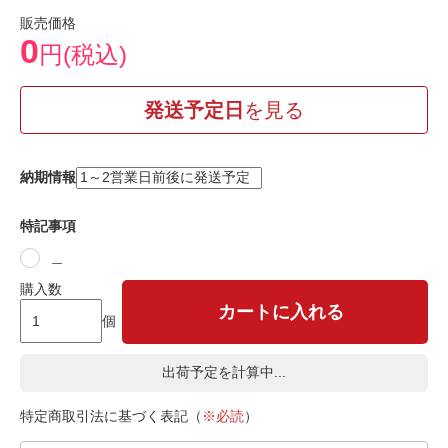
販売価格
0
円(税込)
発送予定日
を見る
納期情報
特記事項
＿
購入数
カートに入れる
個
出荷予定を計算中...
特定商取引法に基づく表記（
※必読
）