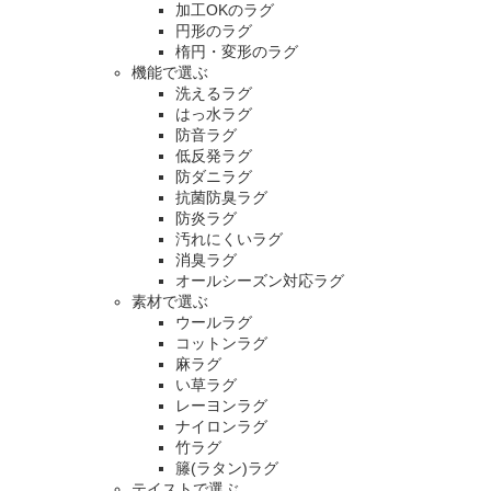
加工OKのラグ
円形のラグ
楕円・変形のラグ
機能で選ぶ
洗えるラグ
はっ水ラグ
防音ラグ
低反発ラグ
防ダニラグ
抗菌防臭ラグ
防炎ラグ
汚れにくいラグ
消臭ラグ
オールシーズン対応ラグ
素材で選ぶ
ウールラグ
コットンラグ
麻ラグ
い草ラグ
レーヨンラグ
ナイロンラグ
竹ラグ
籐(ラタン)ラグ
テイストで選ぶ