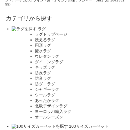
ン・バーチカルブラインド用『オリジナル採寸メジャー 3ｍ』(ID:1842332
99)
カテゴリから探す
ラグ
ラグトップページ
洗えるラグ
円形ラグ
撥水ラグ
ウレタンラグ
ダイニングラグ
キッズラグ
防炎ラグ
防音ラグ
防ダニラグ
シャギーラグ
ウールラグ
あったかラグ
北欧デザインラグ
ヨーロッパ輸入ラグ
オールシーズン
100サイズカーペット