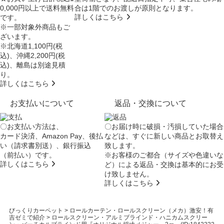
0,000円以上で送料無料
合は
1階でのお渡し
が原則となります。
詳しくはこちら
です。
※一部対象外商品もご
ざいます。
※北海道1,100円(税
込)、沖縄2,200円(税
込)、離島は別途見積
り。
詳しくはこちら
お支払いについて
返品・交換について
〇お支払い方法は、
〇お届け時に破損・汚損していた場合
カード決済、Amazon Pay、後払
などは、すぐに新しい商品とお取替え
い（請求書別送）、銀行振込
致します。
（前払い）です。
※お客様のご都合（サイズや色違いな
詳しくはこちら
ど）による返品・交換は基本的にお受
け致しません。
詳しくはこちら
びっくりカーペット
>
ロールカーテン・ロールスクリーン（メカ）激安！有
吉ゼミで紹介
>
ロールスクリーン・アルミブラインド・ハニカムスクリー