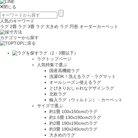
閉じる
人気のキーワード
ラグ 2畳
ラグ 3畳
ラグ 大きめ
ラグ 円形
オーダーカーペット
カテゴリーから探す
TOPに戻る
ラグ（2・3畳以下）
ラグトップページ
人気特集で選ぶ
国産高機能ラグ
洗濯OK！洗えるラグ・ラグマット
オールシーズン使えるラグ
とびきりおしゃれなデザインラグ
北欧ラグ
輸入ラグ（ウィルトン）・カーペット
サイズで選ぶ
約1畳 100x150cmのラグ
約1.5畳 130x190cmのラグ
約2畳 190x190cmのラグ
約3畳 190x240cmのラグ
大きめのラグ