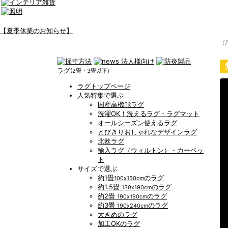
【夏季休業のお知らせ】
ラグ
(2畳・3畳以下)
ラグトップページ
人気特集で選ぶ
国産高機能ラグ
洗濯OK！洗えるラグ・ラグマット
オールシーズン使えるラグ
とびきりおしゃれなデザインラグ
北欧ラグ
輸入ラグ（ウィルトン）・カーペッ
ト
サイズで選ぶ
約1畳
のラグ
100x150cm
約1.5畳
のラグ
130x190cm
約2畳
のラグ
190x190cm
約3畳
のラグ
190x240cm
大きめのラグ
加工OKのラグ