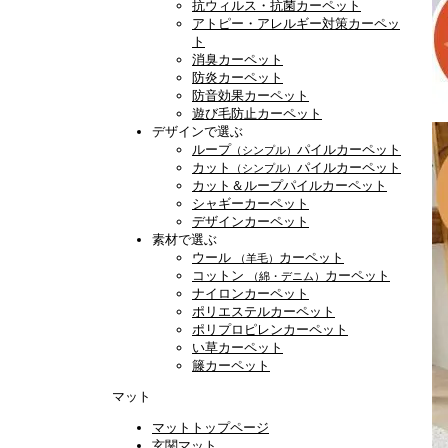
抗ウィルス・抗菌カーペット
アトピー・アレルギー対策カーペッ
ト
消臭カーペット
防炎カーペット
防音効果カーペット
遊び毛防止カーペット
デザインで選ぶ
ループ
パイルカーペット
（シンプル）
カット
パイルカーペット
（シンプル）
カット＆ループパイルカーペット
シャギーカーペット
デザインカーペット
素材で選ぶ
ウール
カーペット
（羊毛）
コットン
カーペット
（綿・デニム）
ナイロンカーペット
ポリエステルカーペット
ポリプロピレンカーペット
い草カーペット
籐カーペット
マット
マットトップページ
玄関マット