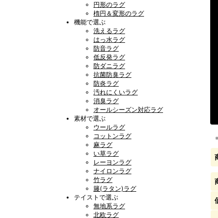
円形のラグ
楕円＆変形のラグ
機能で選ぶ
洗えるラグ
はっ水ラグ
防音ラグ
低反発ラグ
防ダニラグ
抗菌防臭ラグ
防炎ラグ
汚れにくいラグ
消臭ラグ
オールシーズン対応ラグ
素材で選ぶ
ウールラグ
コットンラグ
麻ラグ
い草ラグ
レーヨンラグ
ナイロンラグ
竹ラグ
籐(ラタン)ラグ
テイストで選ぶ
無地系ラグ
北欧ラグ