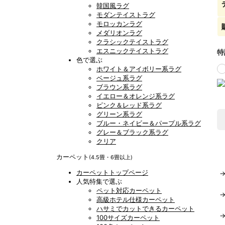
韓国風ラグ
モダンテイストラグ
モロッカンラグ
メダリオンラグ
クラシックテイストラグ
エスニックテイストラグ
特
色で選ぶ
ホワイト＆アイボリー系ラグ
ベージュ系ラグ
ブラウン系ラグ
イエロー＆オレンジ系ラグ
ピンク＆レッド系ラグ
グリーン系ラグ
ブルー・ネイビー＆パープル系ラグ
グレー＆ブラック系ラグ
クリア
カーペット
(4.5畳・6畳以上)
カーペットトップページ
人気特集で選ぶ
ペット対応カーペット
高級ホテル仕様カーペット
ハサミでカットできるカーペット
100サイズカーペット