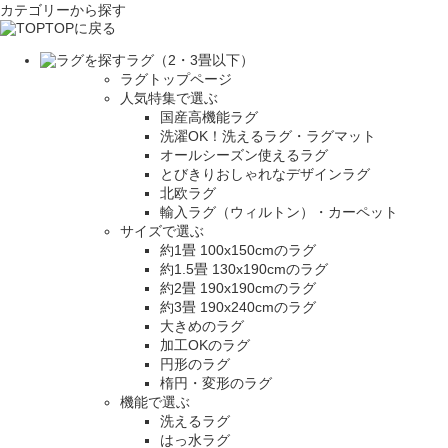
カテゴリーから探す
TOPに戻る
ラグ（2・3畳以下）
ラグトップページ
人気特集で選ぶ
国産高機能ラグ
洗濯OK！洗えるラグ・ラグマット
オールシーズン使えるラグ
とびきりおしゃれなデザインラグ
北欧ラグ
輸入ラグ（ウィルトン）・カーペット
サイズで選ぶ
約1畳 100x150cmのラグ
約1.5畳 130x190cmのラグ
約2畳 190x190cmのラグ
約3畳 190x240cmのラグ
大きめのラグ
加工OKのラグ
円形のラグ
楕円・変形のラグ
機能で選ぶ
洗えるラグ
はっ水ラグ