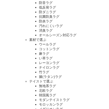
防音ラグ
低反発ラグ
防ダニラグ
抗菌防臭ラグ
防炎ラグ
汚れにくいラグ
消臭ラグ
オールシーズン対応ラグ
素材で選ぶ
ウールラグ
コットンラグ
麻ラグ
い草ラグ
レーヨンラグ
ナイロンラグ
竹ラグ
籐(ラタン)ラグ
テイストで選ぶ
無地系ラグ
北欧ラグ
韓国風ラグ
モダンテイストラグ
モロッカンラグ
メダリオンラグ