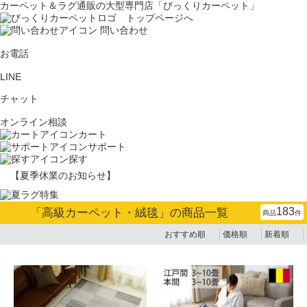
カーペット＆ラグ通販の大型専門店「びっくりカーペット」
問い合わせ
お電話
LINE
チャット
オンライン相談
カート
サポート
探す
【夏季休業のお知らせ】
183
「
高級カーペット・絨毯
」の商品一覧
商品
件
おすすめ順
価格順
新着順