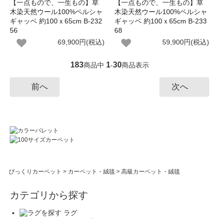
【一点もので、一生もの】草
【一点もので、一生もの】草
木染天然ウール100%ペルシャ
木染天然ウール100%ペルシャ
ギャッベ 約100ｘ65cm B-232
ギャッベ 約100ｘ65cm B-233
56
68
69,900円(税込)
59,900円(税込)
183
1
30
商品中
-
商品表示
前へ
次へ
びっくりカーペット
>
カーペット・絨毯
>
高級カーペット・絨毯
カテゴリから探す
ラグ