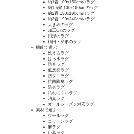
約1畳 100x150cmのラグ
約1.5畳 130x190cmのラグ
約2畳 190x190cmのラグ
約3畳 190x240cmのラグ
大きめのラグ
加工OKのラグ
円形のラグ
楕円・変形のラグ
機能で選ぶ
洗えるラグ
はっ水ラグ
防音ラグ
低反発ラグ
防ダニラグ
抗菌防臭ラグ
防炎ラグ
汚れにくいラグ
消臭ラグ
オールシーズン対応ラグ
素材で選ぶ
ウールラグ
コットンラグ
麻ラグ
い草ラグ