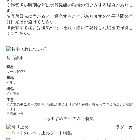
※湿気多い時期などに天然繊維の独特の匂いがする場合がありま
す。
※直射日光に当たると、退色することがありますので長時間の直
射日光はお避けください。
※保管する場合は湿気や汚れを取り除いて乾燥した場所で保管し
てください。
商品詳細
素材
ウール100%
産地
イラン
梱包
折り畳み
注意
※ご覧のモニターの環境、撮影環境により実物と色味が異なって見える場合が御座
います。
※洗濯不可
おすすめアイテム・特集
ラグ・カ
ーペットのスベリ止めシート特集