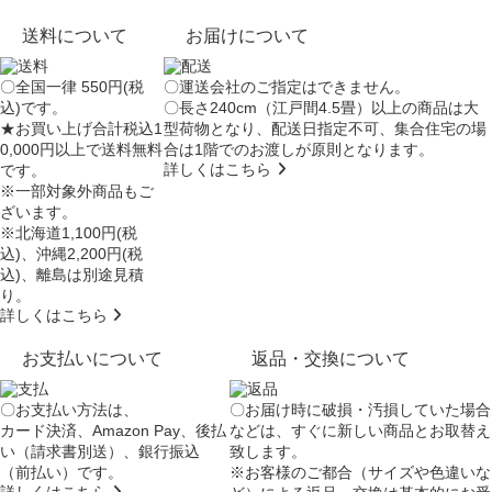
送料について
お届けについて
〇全国一律 550円(税
〇運送会社のご指定はできません。
込)です。
〇長さ240cm（江戸間4.5畳）以上の商品は大
★お買い上げ合計税込1
型荷物となり、
配送日指定不可
、集合住宅の場
0,000円以上で送料無料
合は
1階でのお渡し
が原則となります。
詳しくはこちら
です。
※一部対象外商品もご
ざいます。
※北海道1,100円(税
込)、沖縄2,200円(税
込)、離島は別途見積
り。
詳しくはこちら
お支払いについて
返品・交換について
〇お支払い方法は、
〇お届け時に破損・汚損していた場合
カード決済、Amazon Pay、後払
などは、すぐに新しい商品とお取替え
い（請求書別送）、銀行振込
致します。
（前払い）です。
※お客様のご都合（サイズや色違いな