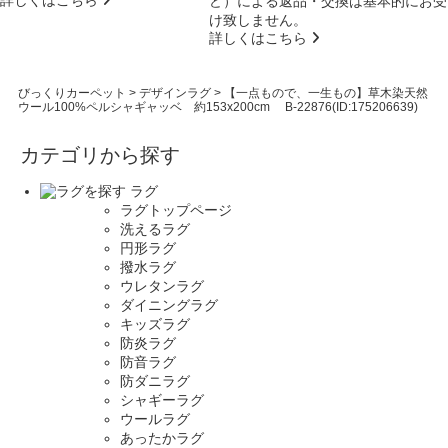
詳しくはこちら
ど）による返品・交換は基本的にお受
け致しません。
詳しくはこちら
びっくりカーペット
>
デザインラグ
>
【一点もので、一生もの】草木染天然
ウール100%ペルシャギャッベ 約153x200cm B-22876(ID:175206639)
カテゴリから探す
ラグ
ラグトップページ
洗えるラグ
円形ラグ
撥水ラグ
ウレタンラグ
ダイニングラグ
キッズラグ
防炎ラグ
防音ラグ
防ダニラグ
シャギーラグ
ウールラグ
あったかラグ