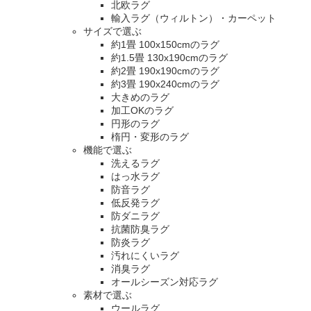
北欧ラグ
輸入ラグ（ウィルトン）・カーペット
サイズで選ぶ
約1畳 100x150cmのラグ
約1.5畳 130x190cmのラグ
約2畳 190x190cmのラグ
約3畳 190x240cmのラグ
大きめのラグ
加工OKのラグ
円形のラグ
楕円・変形のラグ
機能で選ぶ
洗えるラグ
はっ水ラグ
防音ラグ
低反発ラグ
防ダニラグ
抗菌防臭ラグ
防炎ラグ
汚れにくいラグ
消臭ラグ
オールシーズン対応ラグ
素材で選ぶ
ウールラグ