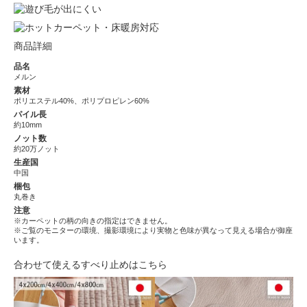
商品詳細
品名
メルン
素材
ポリエステル40%、ポリプロピレン60%
パイル長
約10mm
ノット数
約20万ノット
生産国
中国
梱包
丸巻き
注意
※カーペットの柄の向きの指定はできません。
※ご覧のモニターの環境、撮影環境により実物と色味が異なって見える場合が御座
います。
合わせて使えるすべり止めはこちら