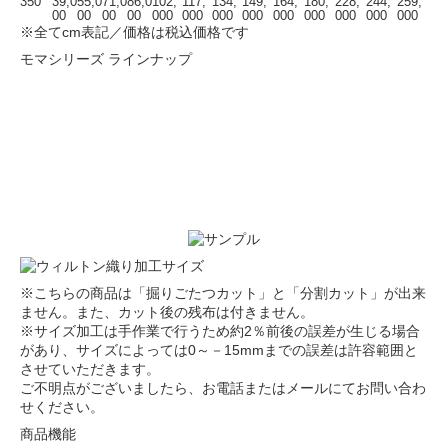
350
39,0
55,0
71,0
86,0
102,
117,
134,
149,
164,
180,
228,
244,
259,
00
00
00
00
000
000
000
000
000
000
000
000
000
※全てcm表記／価格は税込価格です
モマシリーズ ラインナップ
※こちらの商品は「掘りごたつカット」と「分割カット」が出来
ません。また、カット後の残布は付きません。
※サイズ加工は手作業で行うため約2％前後の誤差が生じる場合
があり、サイズによっては0～－15mmまでの誤差は許容範囲と
させていただきます。
ご不明点がございましたら、お電話またはメールにてお問い合わ
せください。
商品機能