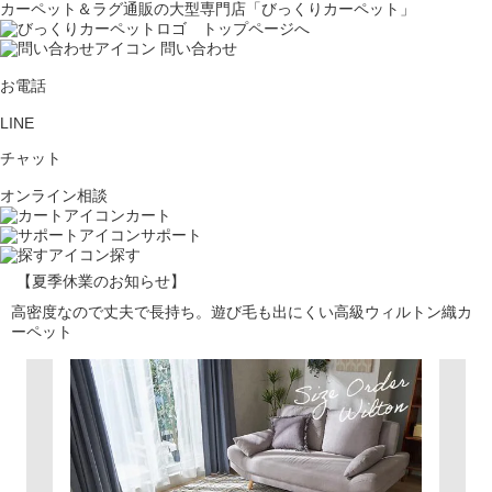
カーペット＆ラグ通販の大型専門店「びっくりカーペット」
問い合わせ
お電話
LINE
チャット
オンライン相談
カート
サポート
探す
【夏季休業のお知らせ】
高密度なので丈夫で長持ち。遊び毛も出にくい高級ウィルトン織カ
ーペット