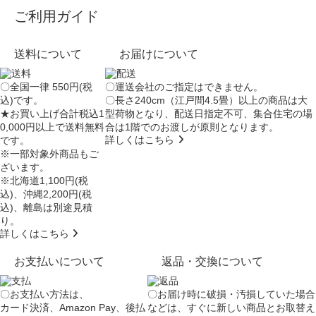
ご利用ガイド
送料について
お届けについて
〇全国一律 550円(税
〇運送会社のご指定はできません。
込)です。
〇長さ240cm（江戸間4.5畳）以上の商品は大
★お買い上げ合計税込1
型荷物となり、
配送日指定不可
、集合住宅の場
0,000円以上で送料無料
合は
1階でのお渡し
が原則となります。
詳しくはこちら
です。
※一部対象外商品もご
ざいます。
※北海道1,100円(税
込)、沖縄2,200円(税
込)、離島は別途見積
り。
詳しくはこちら
お支払いについて
返品・交換について
〇お支払い方法は、
〇お届け時に破損・汚損していた場合
カード決済、Amazon Pay、後払
などは、すぐに新しい商品とお取替え