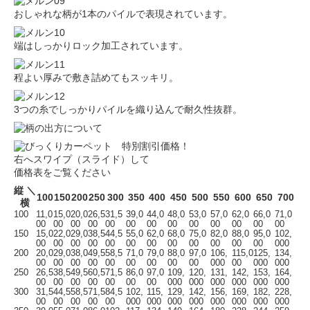
おしゃれな柄が1本のパイルで表現されています。
端はしっかりロック加工されています。
程よい厚みで敷き詰めてもスッキリ。
3つの糸でしっかりパイルを織り込んで耐久性抜群。
右へスワイプ（スライド）して
価格表をご覧ください
縦 ＼
100
150
200
250
300
350
400
450
500
550
600
650
700
横
100
11,0
15,0
20,0
26,5
31,5
39,0
44,0
48,0
53,0
57,0
62,0
66,0
71,0
00
00
00
00
00
00
00
00
00
00
00
00
00
150
15,0
22,0
29,0
38,5
44,5
55,0
62,0
68,0
75,0
82,0
88,0
95,0
102,
00
00
00
00
00
00
00
00
00
00
00
00
000
200
20,0
29,0
38,0
49,5
58,5
71,0
79,0
88,0
97,0
106,
115,0
125,
134,
00
00
00
00
00
00
00
00
00
000
00
000
000
250
26,5
38,5
49,5
60,5
71,5
86,0
97,0
109,
120,
131,
142,
153,
164,
00
00
00
00
00
00
00
000
000
000
000
000
000
300
31,5
44,5
58,5
71,5
84,5
102,
115,
129,
142,
156,
169,
182,
228,
00
00
00
00
00
000
000
000
000
000
000
000
000