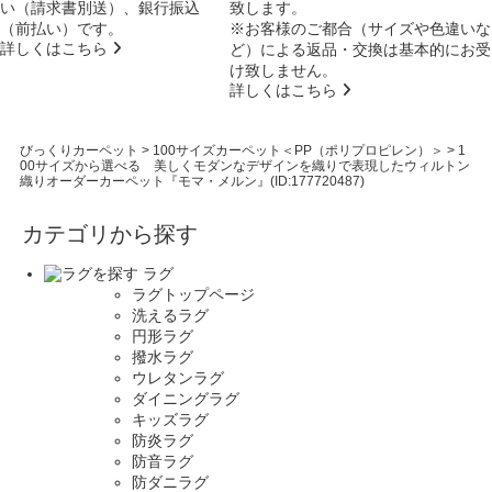
い（請求書別送）、銀行振込
致します。
（前払い）です。
※お客様のご都合（サイズや色違いな
詳しくはこちら
ど）による返品・交換は基本的にお受
け致しません。
詳しくはこちら
びっくりカーペット
>
100サイズカーペット＜PP（ポリプロピレン）＞
>
1
00サイズから選べる 美しくモダンなデザインを織りで表現したウィルトン
織りオーダーカーペット『モマ・メルン』(ID:177720487)
カテゴリから探す
ラグ
ラグトップページ
洗えるラグ
円形ラグ
撥水ラグ
ウレタンラグ
ダイニングラグ
キッズラグ
防炎ラグ
防音ラグ
防ダニラグ