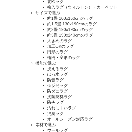
北欧ラグ
輸入ラグ（ウィルトン）・カーペット
サイズで選ぶ
約1畳 100x150cmのラグ
約1.5畳 130x190cmのラグ
約2畳 190x190cmのラグ
約3畳 190x240cmのラグ
大きめのラグ
加工OKのラグ
円形のラグ
楕円・変形のラグ
機能で選ぶ
洗えるラグ
はっ水ラグ
防音ラグ
低反発ラグ
防ダニラグ
抗菌防臭ラグ
防炎ラグ
汚れにくいラグ
消臭ラグ
オールシーズン対応ラグ
素材で選ぶ
ウールラグ