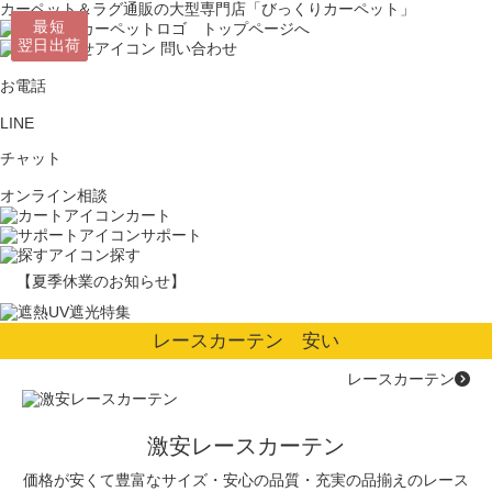
カーペット＆ラグ通販の大型専門店「びっくりカーペット」
最短
最短
最短
最短
翌日出荷
翌日出荷
翌日出荷
翌日出荷
問い合わせ
お電話
LINE
チャット
オンライン相談
カート
サポート
探す
【夏季休業のお知らせ】
レースカーテン 安い
レースカーテン
激安レースカーテン
価格が安くて豊富なサイズ・安心の品質・充実の品揃えのレース