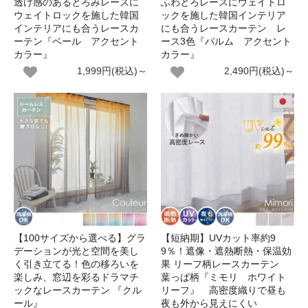
透け感のあるとろみレースに
ふわとろレースにウェイトロ
ウェイトロックを施した韓国
ックを施した韓国インテリア
インテリアにも合うレースカ
にも合うレースカーテン レ
ーテン『ベール アクセント
ース3色『パルム アクセント
カラー』
カラー』
1,999円(税込)～
2,490円(税込)～
【100サイズから選べる】グラ
【短納期】UVカット率約9
デーションが光と空間を美し
9％！遮像・遮熱断熱・保温効
く引き立てる！色の移ろいを
果 リーフ柄レースカーテン
楽しみ、窓辺を彩るドラマチ
葉っぱ柄『ミモリ ホワイト
ックなレースカーテン 『クル
リーフ』 高密度織りで昼も
ール』
夜も外から見えにくい