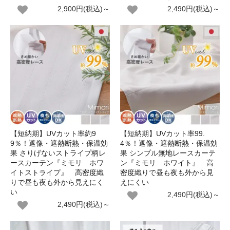
2,900円(税込)～
2,490円(税込)～
【短納期】UVカット率約9
【短納期】UVカット率99.
9％！遮像・遮熱断熱・保温効
4％！遮像・遮熱断熱・保温効
果 さりげないストライプ柄レ
果 シンプル無地レースカーテ
ースカーテン『ミモリ ホワ
ン『ミモリ ホワイト』 高
イトストライプ』 高密度織
密度織りで昼も夜も外から見
りで昼も夜も外から見えにく
えにくい
い
2,490円(税込)～
2,490円(税込)～