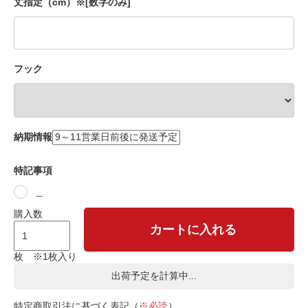
丈指定（cm）※[数字のみ]
フック
納期情報
特記事項
＿
購入数
カートに入れる
枚 ※1枚入り
出荷予定を計算中...
特定商取引法に基づく表記（
※必読
）