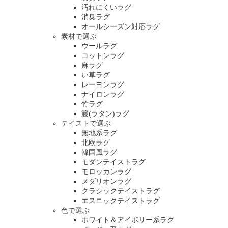
汚れにくいラグ
消臭ラグ
オールシーズン対応ラグ
素材で選ぶ
ウールラグ
コットンラグ
麻ラグ
い草ラグ
レーヨンラグ
ナイロンラグ
竹ラグ
籐(ラタン)ラグ
テイストで選ぶ
無地系ラグ
北欧ラグ
韓国風ラグ
モダンテイストラグ
モロッカンラグ
メダリオンラグ
クラシックテイストラグ
エスニックテイストラグ
色で選ぶ
ホワイト＆アイボリー系ラグ