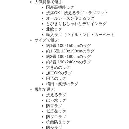
人気特集で選ぶ
国産高機能ラグ
洗濯OK！洗えるラグ・ラグマット
オールシーズン使えるラグ
とびきりおしゃれなデザインラグ
北欧ラグ
輸入ラグ（ウィルトン）・カーペット
サイズで選ぶ
約1畳 100x150cmのラグ
約1.5畳 130x190cmのラグ
約2畳 190x190cmのラグ
約3畳 190x240cmのラグ
大きめのラグ
加工OKのラグ
円形のラグ
楕円・変形のラグ
機能で選ぶ
洗えるラグ
はっ水ラグ
防音ラグ
低反発ラグ
防ダニラグ
抗菌防臭ラグ
防炎ラグ