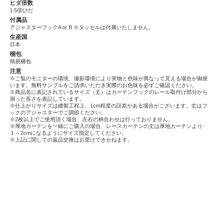
ヒダ倍数
1.5倍ひだ
付属品
アジャスターフックA or B ※タッセルは付属いたしません。
生産国
日本
梱包
簡易梱包
注意
※ご覧のモニターの環境、撮影環境により実物と色味が異なって見える場合が御座
います。無料サンプルをご請求いただき実際のお色味を必ずご確認ください。
※商品名に表記されているサイズ（丈）はカーテンフックのレール取付け部分から
測った長さを表記しています。
※仕上がりサイズは縫製工程上、1cm程度の誤差がある場合がございます。丈はフ
ックのアジャスターでご調節ください。
※2枚以上でご使用頂く場合、左右の柄合わせは行っておりません。
※厚地カーテンを一緒にご購入の場合、レースカーテンの丈は厚地カーテンより-
１～2cmになるようにサイズ指定してください。
※上記に関しての返品交換はお受けできかねます。