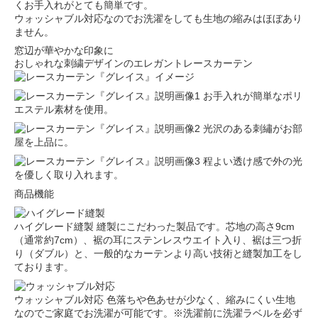
くお手入れがとても簡単です。
ウォッシャブル対応なのでお洗濯をしても生地の縮みはほぼあり
ません。
窓辺が華やかな印象に
おしゃれな刺繍デザインのエレガントレースカーテン
お手入れが簡単なポリ
エステル素材を使用。
光沢のある刺繡がお部
屋を上品に。
程よい透け感で外の光
を優しく取り入れます。
商品機能
ハイグレード縫製
縫製にこだわった製品です。芯地の高さ9cm
（通常約7cm）、裾の耳にステンレスウエイト入り、裾は三つ折
り（ダブル）と、一般的なカーテンより高い技術と縫製加工をし
ております。
ウォッシャブル対応
色落ちや色あせが少なく、縮みにくい生地
なのでご家庭でお洗濯が可能です。※洗濯前に洗濯ラベルを必ず