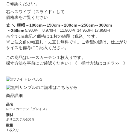
ご確認ください。
右へスワイプ（スライド）して
価格表をご覧ください
丈 ＼ 横幅
～100cm
～150cm
～200cm
～250cm
～300cm
～259cm
5,980円
8,970円
11,960円
14,950円
17,950円
※全てcm表記／価格は１枚の値段（税込）です。
※ご注文前の幅直し・丈直し無料です。ご希望の際は、仕上がり
サイズを備考にご記入ください。
この商品はレースカーテン１枚入りです。
採寸方法を事前にご確認ください！
《 採寸方法はコチラ▹▹ 》
商品詳細
品名
レースカーテン『グレイス』
素材
ポリエステル100％
数量
１枚入り