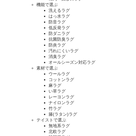
機能で選ぶ
洗えるラグ
はっ水ラグ
防音ラグ
低反発ラグ
防ダニラグ
抗菌防臭ラグ
防炎ラグ
汚れにくいラグ
消臭ラグ
オールシーズン対応ラグ
素材で選ぶ
ウールラグ
コットンラグ
麻ラグ
い草ラグ
レーヨンラグ
ナイロンラグ
竹ラグ
籐(ラタン)ラグ
テイストで選ぶ
無地系ラグ
北欧ラグ