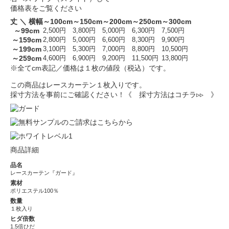
価格表をご覧ください
丈 ＼ 横幅
～100cm
～150cm
～200cm
～250cm
～300cm
～99cm
2,500円
3,800円
5,000円
6,300円
7,500円
～159cm
2,800円
5,000円
6,600円
8,300円
9,900円
～199cm
3,100円
5,300円
7,000円
8,800円
10,500円
～259cm
4,600円
6,900円
9,200円
11,500円
13,800円
※全てcm表記／価格は１枚の値段（税込）です。
この商品はレースカーテン１枚入りです。
採寸方法を事前にご確認ください！
《 採寸方法はコチラ▹▹ 》
商品詳細
品名
レースカーテン『ガード』
素材
ポリエステル100％
数量
１枚入り
ヒダ倍数
1.5倍ひだ