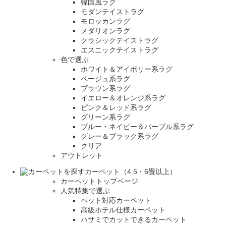
韓国風ラグ
モダンテイストラグ
モロッカンラグ
メダリオンラグ
クラシックテイストラグ
エスニックテイストラグ
色で選ぶ
ホワイト＆アイボリー系ラグ
ベージュ系ラグ
ブラウン系ラグ
イエロー＆オレンジ系ラグ
ピンク＆レッド系ラグ
グリーン系ラグ
ブルー・ネイビー＆パープル系ラグ
グレー＆ブラック系ラグ
クリア
アウトレット
カーペット（4.5・6畳以上）
カーペットトップページ
人気特集で選ぶ
ペット対応カーペット
高級ホテル仕様カーペット
ハサミでカットできるカーペット