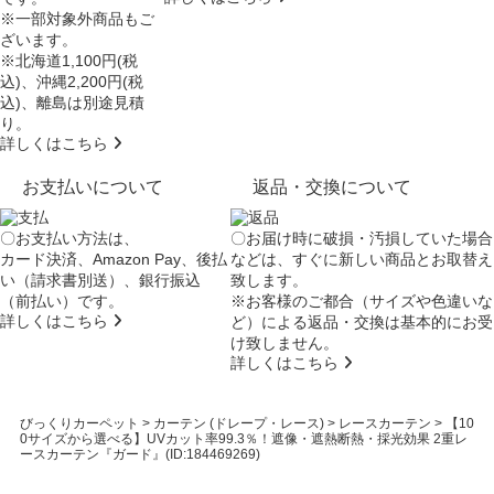
※一部対象外商品もご
ざいます。
※北海道1,100円(税
込)、沖縄2,200円(税
込)、離島は別途見積
り。
詳しくはこちら
お支払いについて
返品・交換について
〇お支払い方法は、
〇お届け時に破損・汚損していた場合
カード決済、Amazon Pay、後払
などは、すぐに新しい商品とお取替え
い（請求書別送）、銀行振込
致します。
（前払い）です。
※お客様のご都合（サイズや色違いな
詳しくはこちら
ど）による返品・交換は基本的にお受
け致しません。
詳しくはこちら
びっくりカーペット
>
カーテン (ドレープ・レース)
>
レースカーテン
>
【10
0サイズから選べる】UVカット率99.3％！遮像・遮熱断熱・採光効果 2重レ
ースカーテン『ガード』(ID:184469269)