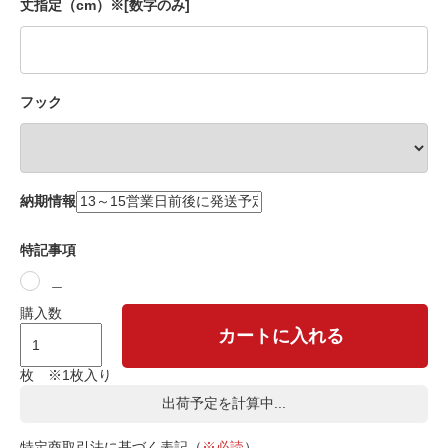
丈指定（cm）※[数字のみ]
フック
納期情報
特記事項
＿
購入数
カートに入れる
枚 ※1枚入り
出荷予定を計算中...
特定商取引法に基づく表記（
※必読
）