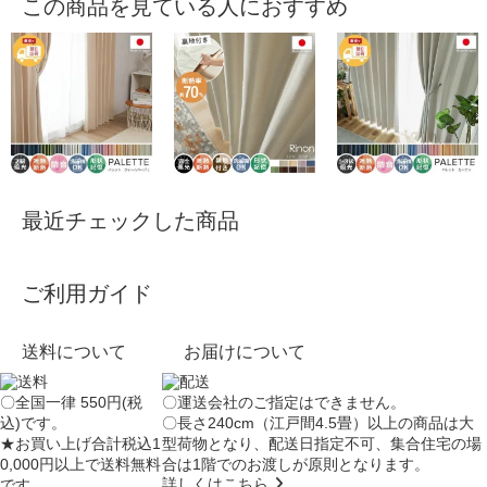
この商品を見ている人におすすめ
最近チェックした商品
ご利用ガイド
送料について
お届けについて
〇全国一律 550円(税
〇運送会社のご指定はできません。
込)です。
〇長さ240cm（江戸間4.5畳）以上の商品は大
★お買い上げ合計税込1
型荷物となり、
配送日指定不可
、集合住宅の場
0,000円以上で送料無料
合は
1階でのお渡し
が原則となります。
詳しくはこちら
です。