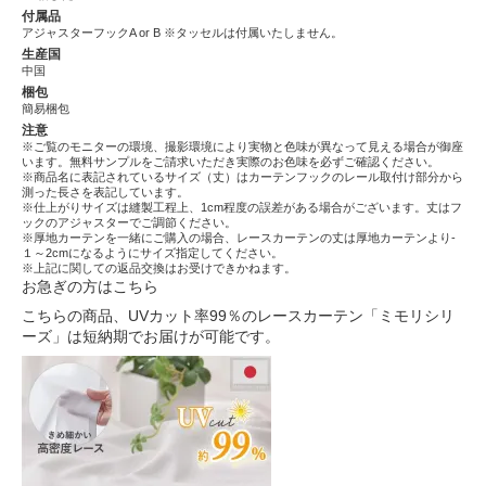
付属品
アジャスターフックA or B ※タッセルは付属いたしません。
生産国
中国
梱包
簡易梱包
注意
※ご覧のモニターの環境、撮影環境により実物と色味が異なって見える場合が御座
います。無料サンプルをご請求いただき実際のお色味を必ずご確認ください。
※商品名に表記されているサイズ（丈）はカーテンフックのレール取付け部分から
測った長さを表記しています。
※仕上がりサイズは縫製工程上、1cm程度の誤差がある場合がございます。丈はフ
ックのアジャスターでご調節ください。
※厚地カーテンを一緒にご購入の場合、レースカーテンの丈は厚地カーテンより-
１～2cmになるようにサイズ指定してください。
※上記に関しての返品交換はお受けできかねます。
お急ぎの方はこちら
こちらの商品、UVカット率99％のレースカーテン「ミモリシリ
ーズ」は短納期でお届けが可能です。