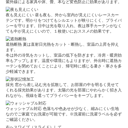
紫外線による家具や床、畳、本など変色防止に効果があります。
夜も見えにくい
昼も夜も、外から室内が見えにくいレースカー
テンです。明かりをつけてもシルエットが映りにくく、プライバ
シーを守ります。日中は光を取り入れ、夜は厚手カーテンがなく
ても中が見えにくいので、１枚使いにおススメの効果です。
遮熱断熱
夏は直射日光熱をカット・断熱し、室温の上昇を抑え
ます。
冬は外の冷気をカットし、室温の低下を防ぎます。冷房・暖房効
率もアップします。温度や環境にもよりますが、外出時に遮熱カ
ーテンを閉めておくことにより、帰宅時に感じる暑さ・寒さを多
少軽減できます。
採光
窓から差し込む光を拡散して、お部屋の中を明るく見せて
くれる採光効果があります。太陽の光を部屋にやわらかく招き入
れながら、視線を遮ってプライバシーをキープします。
ウォッシャブル対応
色落ちや色あせが少なく、縮みにくい生地
なのでご家庭でお洗濯が可能です。※洗濯前に洗濯ラベルを必ず
ご確認ください。
右へスワイプ（スライド）して