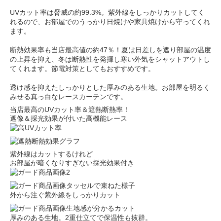
UVカット率は脅威の約99.3%。紫外線をしっかりカットしてく
れるので、お部屋でのうっかり日焼けや家具焼けから守ってくれ
ます。
断熱効果率も当店最高値の約47％！夏は日差しを遮り部屋の温度
の上昇を抑え、冬は断熱性を発揮し寒い外気をシャットアウトし
てくれます。節電対策としてもおすすめです。
透け感を抑えたしっかりとした厚みのある生地。お部屋を明るく
みせる真っ白なレースカーテンです。
当店最高のUVカット率＆遮熱断熱率！
遮像＆採光効果が付いた高機能レース
紫外線はカットするけれど
お部屋が暗くなりすぎない採光効果付き
外から注ぐ紫外線をしっかりカット
厚みのある生地。2重仕立てで保温性も抜群。