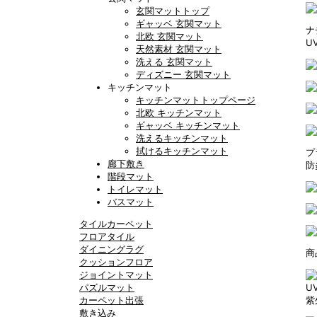
玄関マットトップ
ギャッベ 玄関マット
ナ
北欧 玄関マット
U
天然素材 玄関マット
洗える 玄関マット
ディズニー 玄関マット
キッチンマット
キッチンマットトップページ
北欧 キッチンマット
ギャッベ キッチンマット
洗えるキッチンマット
拭けるキッチンマット
プ
廊下敷き
防
階段マット
トイレマット
バスマット
タイルカーペット
フロアタイル
ダイニングラグ
商
クッションフロア
ジョイントマット
パズルマット
U
カーペット出張
紫
敷き込み