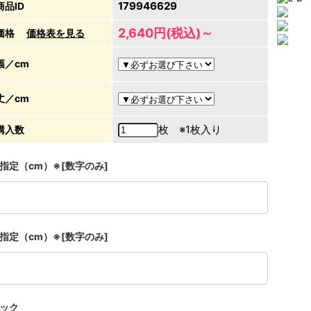
179946629
商品ID
2,640円(税込)～
価格
価格表を見る
幅／cm
丈／cm
枚 ※1枚入り
購入数
指定（cm）※[数字のみ]
指定（cm）※[数字のみ]
ック