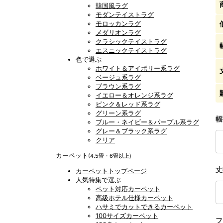
韓国風ラグ
モダンテイストラグ
モロッカンラグ
メダリオンラグ
クラシックテイストラグ
エスニックテイストラグ
色で選ぶ
ホワイト＆アイボリー系ラグ
ベージュ系ラグ
ブラウン系ラグ
イエロー＆オレンジ系ラグ
ピンク＆レッド系ラグ
グリーン系ラグ
幅
ブルー・ネイビー＆パープル系ラグ
グレー＆ブラック系ラグ
クリア
カーペット
(4.5畳・6畳以上)
丈
カーペットトップページ
人気特集で選ぶ
ペット対応カーペット
高級ホテル仕様カーペット
ハサミでカットできるカーペット
100サイズカーペット
フ