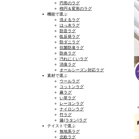
円形のラグ
楕円＆変形のラグ
機能で選ぶ
洗えるラグ
はっ水ラグ
防音ラグ
低反発ラグ
防ダニラグ
抗菌防臭ラグ
防炎ラグ
汚れにくいラグ
消臭ラグ
オールシーズン対応ラグ
素材で選ぶ
ウールラグ
コットンラグ
麻ラグ
い草ラグ
レーヨンラグ
ナイロンラグ
竹ラグ
籐(ラタン)ラグ
テイストで選ぶ
無地系ラグ
北欧ラグ