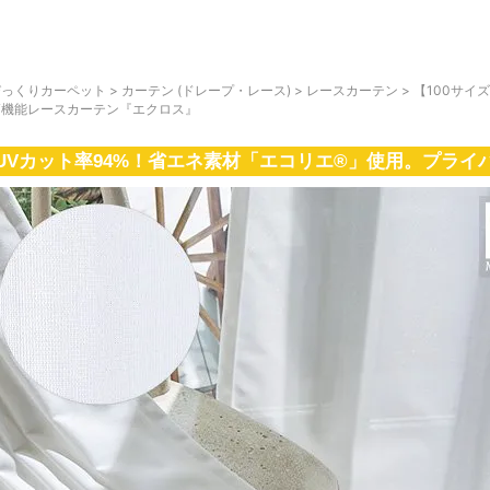
びっくりカーペット
>
カーテン (ドレープ・レース)
>
レースカーテン
>
【100サイ
高機能レースカーテン『エクロス』
UVカット率94%！省エネ素材「エコリエ®」使用。プライ