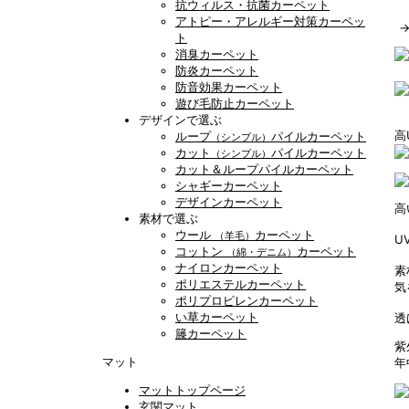
抗ウィルス・抗菌カーペット
アトピー・アレルギー対策カーペッ
ト
消臭カーペット
防炎カーペット
防音効果カーペット
遊び毛防止カーペット
デザインで選ぶ
高
ループ
パイルカーペット
（シンプル）
カット
パイルカーペット
（シンプル）
カット＆ループパイルカーペット
シャギーカーペット
デザインカーペット
高
素材で選ぶ
ウール
カーペット
（羊毛）
U
コットン
カーペット
（綿・デニム）
ナイロンカーペット
素
ポリエステルカーペット
気
ポリプロピレンカーペット
い草カーペット
透
籐カーペット
紫
マット
年
マットトップページ
玄関マット