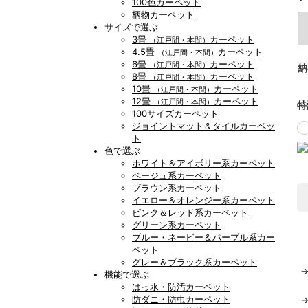
100色カーペット
柄物カーペット
サイズで選ぶ
3畳
カーペット
（江戸間・本間）
4.5畳
カーペット
（江戸間・本間）
6畳
カーペット
（江戸間・本間）
納
8畳
カーペット
（江戸間・本間）
10畳
カーペット
（江戸間・本間）
12畳
カーペット
（江戸間・本間）
特
100サイズカーペット
ジョイントマット＆タイルカーペッ
ト
色で選ぶ
ホワイト＆アイボリー系カーペット
ベージュ系カーペット
ブラウン系カーペット
イエロー＆オレンジー系カーペット
ピンク＆レッド系カーペット
グリーン系カーペット
ブルー・ネービー＆パープル系カー
ペット
グレー＆ブラック系カーペット
機能で選ぶ
はっ水・防汚カーペット
防ダニ・防虫カーペット