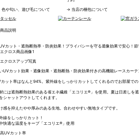
→
色や匂い、遊び毛について
→
当店の梱包について
UVカット・遮熱断熱率・防炎効果！プライバシーを守る遮像効果で安心！節
いUVカット効果・遮像効果・遮熱断熱・防炎効果付きの高機能レースカーテ
Vカット率はなんと94%。紫外線をしっかりカットしてくれるのでお部屋で
材には遮熱断熱効果のある省エネ繊維「エコリエ®」を使用。夏は日差しを
をシャットアウトしてくれます。
け感を抑えたやや厚みのある生地。合わせやすい無地タイプです。
外線をしっかりカット！
中快適な温度をキープ「エコリエ®」使用