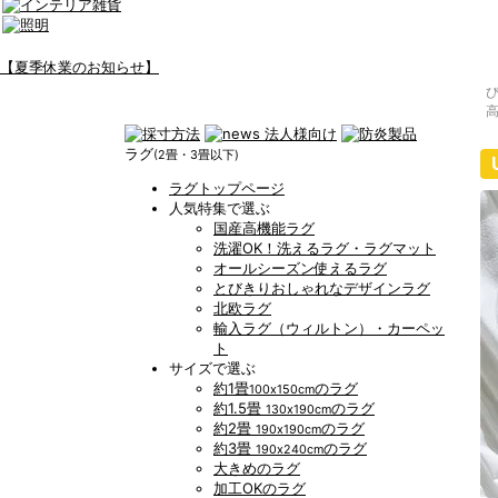
【夏季休業のお知らせ】
ラグ
(2畳・3畳以下)
ラグトップページ
人気特集で選ぶ
国産高機能ラグ
洗濯OK！洗えるラグ・ラグマット
オールシーズン使えるラグ
とびきりおしゃれなデザインラグ
北欧ラグ
輸入ラグ（ウィルトン）・カーペッ
ト
サイズで選ぶ
約1畳
のラグ
100x150cm
約1.5畳
のラグ
130x190cm
約2畳
のラグ
190x190cm
約3畳
のラグ
190x240cm
大きめのラグ
加工OKのラグ