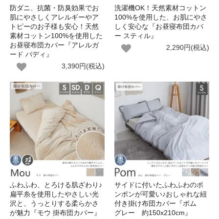
防ダニ、抗菌・防臭効果でお
洗濯機OK！天然素材コットン
肌にやさしくアレルギーやア
100%を使用した、お肌にやさ
トピーのお子様も安心！天然
しく安心な『お昼寝布団カバ
素材コットン100%を使用した
ー スティル』
お昼寝布団カバー『アレルガ
2,290円(税込)
ード バディ』
3,390円(税込)
ふわふわ、とろける肌ざわり♪
サイドに付いたふわふわのポ
扁平糸を使用したやさしい光
ンポンが可愛い♪おしゃれな紐
沢と、うっとりする柔らかさ
付き掛け布団カバー『ポム
が魅力『モウ 掛布団カバー』
グレー 約150x210cm』