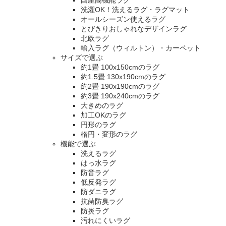
洗濯OK！洗えるラグ・ラグマット
オールシーズン使えるラグ
とびきりおしゃれなデザインラグ
北欧ラグ
輸入ラグ（ウィルトン）・カーペット
サイズで選ぶ
約1畳 100x150cmのラグ
約1.5畳 130x190cmのラグ
約2畳 190x190cmのラグ
約3畳 190x240cmのラグ
大きめのラグ
加工OKのラグ
円形のラグ
楕円・変形のラグ
機能で選ぶ
洗えるラグ
はっ水ラグ
防音ラグ
低反発ラグ
防ダニラグ
抗菌防臭ラグ
防炎ラグ
汚れにくいラグ