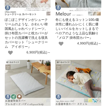
ぽこぽこデザインがシューク
冬にも使えるコットン100♪吸
リームのような、かわいい韓
水性に優れムレにくく肌に優
国風おしゃれベッドシーツ。
しいパイルをカットしまるで
掛け布団カバーと枕カバーが
ベロアのような上品な肌触り
セットの洗濯機で洗える寝具
『メロア 掛布団カバー』
カバーセット『シュークリー
4,990円(税込)～
ム アイボリー』
6,900円(税込)～