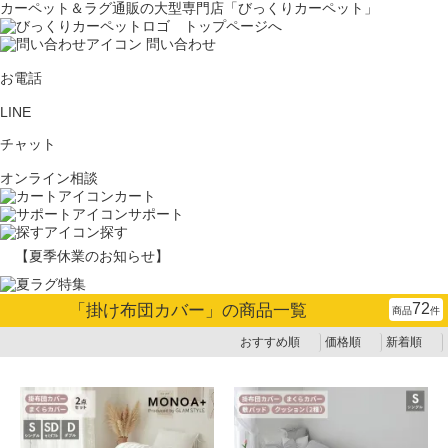
カーペット＆ラグ通販の大型専門店「びっくりカーペット」
問い合わせ
お電話
LINE
チャット
オンライン相談
カート
サポート
探す
【夏季休業のお知らせ】
72
「
掛け布団カバー
」の商品一覧
商品
件
おすすめ順
価格順
新着順