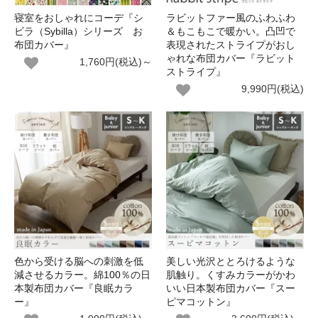
寝室をおしゃれにコーデ『シ
ラビットファー風のふわふわ
ビラ（Sybilla）シリーズ お
＆もこもこで暖かい。凸凹で
布団カバー』
表現されたストライプがおし
ゃれな布団カバー『ラビット
1,760円(税込)～
ストライプ』
9,990円(税込)
色から受ける脳への刺激を低
美しい光沢ととろけるような
減させるカラー。綿100％の日
肌触り。くすみカラーがかわ
本製布団カバー『良眠カラ
いい日本製布団カバー『スー
ー』
ピマコットン』