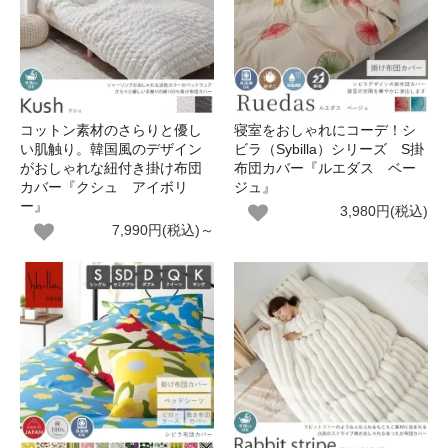
コットン素材のさらりと優し
寝室をおしゃれにコーデ！シ
い肌触り。韓国風のデザイン
ビラ（Sybilla）シリーズ S掛
がおしゃれな紐付き掛け布団
布団カバー『ルエダス ベー
カバー『クシュ アイボリ
ジュ』
ー』
3,980円(税込)
7,990円(税込)～