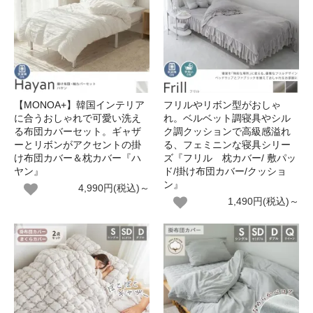
【MONOA+】韓国インテリア
フリルやリボン型がおしゃ
に合うおしゃれで可愛い洗え
れ。ベルベット調寝具やシル
る布団カバーセット。ギャザ
ク調クッションで高級感溢れ
ーとリボンがアクセントの掛
る、フェミニンな寝具シリー
け布団カバー＆枕カバー『ハ
ズ『フリル 枕カバー/ 敷パッ
ヤン』
ド/掛け布団カバー/クッショ
ン』
4,990円(税込)～
1,490円(税込)～