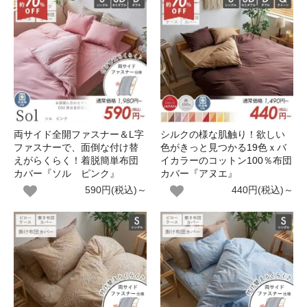
両サイド全開ファスナー＆L字
シルクの様な肌触り！欲しい
ファスナーで、面倒な付け替
色がきっと見つかる19色ｘバ
えがらくらく！着脱簡単布団
イカラーのコットン100％布団
カバー『ソル ピンク』
カバー『アヌエ』
590円(税込)～
440円(税込)～