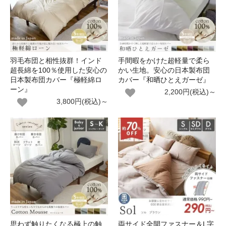
羽毛布団と相性抜群！インド
手間暇をかけた超軽量で柔ら
超長綿を100％使用した安心の
かい生地。安心の日本製布団
日本製布団カバー『極軽綿ロ
カバー『和晒ひとえガーゼ』
ーン』
2,200円(税込)～
3,800円(税込)～
思わず触りたくなる極上の触
両サイド全開ファスナー＆L字