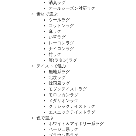
消臭ラグ
オールシーズン対応ラグ
素材で選ぶ
ウールラグ
コットンラグ
麻ラグ
い草ラグ
レーヨンラグ
ナイロンラグ
竹ラグ
籐(ラタン)ラグ
テイストで選ぶ
無地系ラグ
北欧ラグ
韓国風ラグ
モダンテイストラグ
モロッカンラグ
メダリオンラグ
クラシックテイストラグ
エスニックテイストラグ
色で選ぶ
ホワイト＆アイボリー系ラグ
ベージュ系ラグ
ブラウン系ラグ