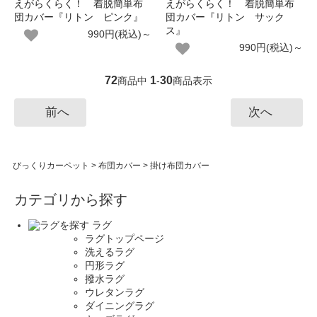
えがらくらく！ 着脱簡単布
えがらくらく！ 着脱簡単布
団カバー『リトン ピンク』
団カバー『リトン サック
ス』
990円(税込)～
990円(税込)～
72
1
30
商品中
-
商品表示
前へ
次へ
びっくりカーペット
>
布団カバー
>
掛け布団カバー
カテゴリから探す
ラグ
ラグトップページ
洗えるラグ
円形ラグ
撥水ラグ
ウレタンラグ
ダイニングラグ