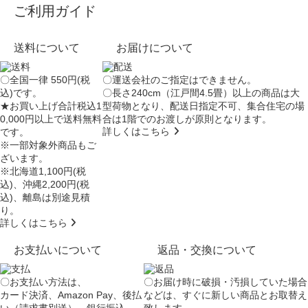
ご利用ガイド
送料について
お届けについて
〇全国一律 550円(税
〇運送会社のご指定はできません。
込)です。
〇長さ240cm（江戸間4.5畳）以上の商品は大
★お買い上げ合計税込1
型荷物となり、
配送日指定不可
、集合住宅の場
0,000円以上で送料無料
合は
1階でのお渡し
が原則となります。
詳しくはこちら
です。
※一部対象外商品もご
ざいます。
※北海道1,100円(税
込)、沖縄2,200円(税
込)、離島は別途見積
り。
詳しくはこちら
お支払いについて
返品・交換について
〇お支払い方法は、
〇お届け時に破損・汚損していた場合
カード決済、Amazon Pay、後払
などは、すぐに新しい商品とお取替え