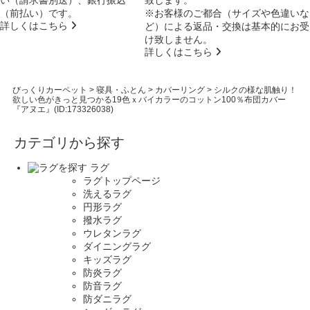
い（請求書別送）、銀行振込
致します。
（前払い）です。
※お客様のご都合（サイズや色違いな
詳しくはこちら
ど）による返品・交換は基本的にお受
け致しません。
詳しくはこちら
びっくりカーペット
>
寝具・ふとん
>
カバーリング
>
シルクの様な肌触り！
欲しい色がきっと見つかる19色ｘバイカラーのコットン100％布団カバー
『アヌエ』(ID:173326038)
カテゴリから探す
ラグ
ラグトップページ
洗えるラグ
円形ラグ
撥水ラグ
ウレタンラグ
ダイニングラグ
キッズラグ
防炎ラグ
防音ラグ
防ダニラグ