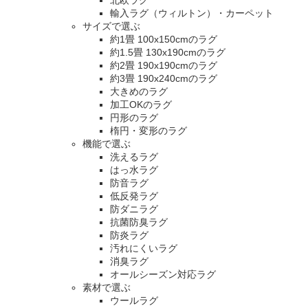
北欧ラグ
輸入ラグ（ウィルトン）・カーペット
サイズで選ぶ
約1畳 100x150cmのラグ
約1.5畳 130x190cmのラグ
約2畳 190x190cmのラグ
約3畳 190x240cmのラグ
大きめのラグ
加工OKのラグ
円形のラグ
楕円・変形のラグ
機能で選ぶ
洗えるラグ
はっ水ラグ
防音ラグ
低反発ラグ
防ダニラグ
抗菌防臭ラグ
防炎ラグ
汚れにくいラグ
消臭ラグ
オールシーズン対応ラグ
素材で選ぶ
ウールラグ