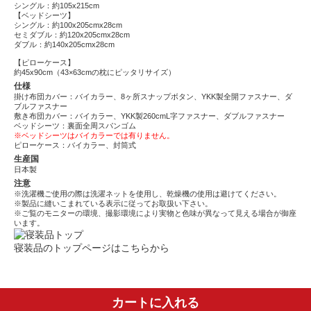
シングル：約105x215cm
【ベッドシーツ】
シングル：約100x205cmx28cm
セミダブル：約120x205cmx28cm
ダブル：約140x205cmx28cm
【ピローケース】
約45x90cm（43×63cmの枕にピッタリサイズ）
仕様
掛け布団カバー：バイカラー、8ヶ所スナップボタン、YKK製全開ファスナー、ダ
ブルファスナー
敷き布団カバー：バイカラー、YKK製260cmL字ファスナー、ダブルファスナー
ベッドシーツ：裏面全周スパンゴム
※ベッドシーツはバイカラーでは有りません。
ピローケース：バイカラー、封筒式
生産国
日本製
注意
※洗濯機ご使用の際は洗濯ネットを使用し、乾燥機の使用は避けてください。
※製品に縫いこまれている表示に従ってお取扱い下さい。
※ご覧のモニターの環境、撮影環境により実物と色味が異なって見える場合が御座
います。
寝装品のトップページはこちらから
カートに入れる