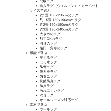
北欧ラグ
輸入ラグ（ウィルトン）・カーペット
サイズで選ぶ
約1畳 100x150cmのラグ
約1.5畳 130x190cmのラグ
約2畳 190x190cmのラグ
約3畳 190x240cmのラグ
大きめのラグ
加工OKのラグ
円形のラグ
楕円・変形のラグ
機能で選ぶ
洗えるラグ
はっ水ラグ
防音ラグ
低反発ラグ
防ダニラグ
抗菌防臭ラグ
防炎ラグ
汚れにくいラグ
消臭ラグ
オールシーズン対応ラグ
素材で選ぶ
ウールラグ