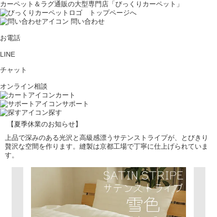
カーペット＆ラグ通販の大型専門店「びっくりカーペット」
問い合わせ
お電話
LINE
チャット
オンライン相談
カート
サポート
探す
【夏季休業のお知らせ】
上品で深みのある光沢と高級感漂うサテンストライプが、とびきり
贅沢な空間を作ります。縫製は京都工場で丁寧に仕上げられていま
す。