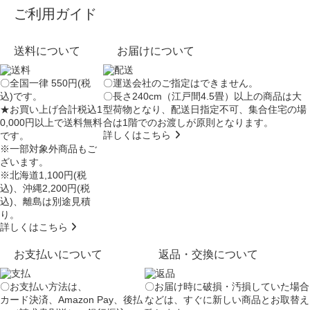
ご利用ガイド
送料について
お届けについて
〇全国一律 550円(税
〇運送会社のご指定はできません。
込)です。
〇長さ240cm（江戸間4.5畳）以上の商品は大
★お買い上げ合計税込1
型荷物となり、
配送日指定不可
、集合住宅の場
0,000円以上で送料無料
合は
1階でのお渡し
が原則となります。
詳しくはこちら
です。
※一部対象外商品もご
ざいます。
※北海道1,100円(税
込)、沖縄2,200円(税
込)、離島は別途見積
り。
詳しくはこちら
お支払いについて
返品・交換について
〇お支払い方法は、
〇お届け時に破損・汚損していた場合
カード決済、Amazon Pay、後払
などは、すぐに新しい商品とお取替え