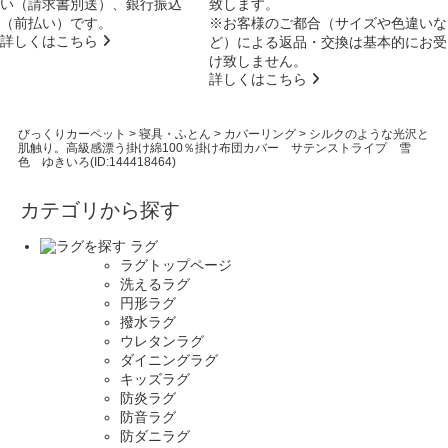
い（請求書別送）、銀行振込
致します。
（前払い）です。
※お客様のご都合（サイズや色違いな
詳しくはこちら
ど）による返品・交換は基本的にお受
け致しません。
詳しくはこちら
びっくりカーペット
>
寝具・ふとん
>
カバーリング
>
シルクのような光沢と
肌触り。高級感漂う掛け綿100％掛け布団カバー サテンストライプ 雪
色 ゆきいろ(ID:144418464)
カテゴリから探す
ラグ
ラグトップページ
洗えるラグ
円形ラグ
撥水ラグ
ウレタンラグ
ダイニングラグ
キッズラグ
防炎ラグ
防音ラグ
防ダニラグ