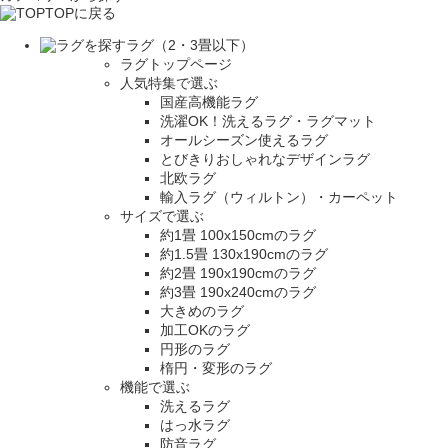
TOPに戻る
ラグ（2・3畳以下）
ラグトップページ
人気特集で選ぶ
国産高機能ラグ
洗濯OK！洗えるラグ・ラグマット
オールシーズン使えるラグ
とびきりおしゃれなデザインラグ
北欧ラグ
輸入ラグ（ウィルトン）・カーペット
サイズで選ぶ
約1畳 100x150cmのラグ
約1.5畳 130x190cmのラグ
約2畳 190x190cmのラグ
約3畳 190x240cmのラグ
大きめのラグ
加工OKのラグ
円形のラグ
楕円・変形のラグ
機能で選ぶ
洗えるラグ
はっ水ラグ
防音ラグ