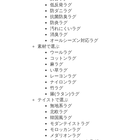
低反発ラグ
防ダニラグ
抗菌防臭ラグ
防炎ラグ
汚れにくいラグ
消臭ラグ
オールシーズン対応ラグ
素材で選ぶ
ウールラグ
コットンラグ
麻ラグ
い草ラグ
レーヨンラグ
ナイロンラグ
竹ラグ
籐(ラタン)ラグ
テイストで選ぶ
無地系ラグ
北欧ラグ
韓国風ラグ
モダンテイストラグ
モロッカンラグ
メダリオンラグ