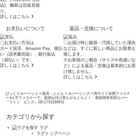
込)、離島は別途見積
り。
詳しくはこちら
お支払いについて
返品・交換について
〇お支払い方法は、
〇お届け時に破損・汚損していた場合
カード決済、Amazon Pay、後払
などは、すぐに新しい商品とお取替え
い（請求書別送）、銀行振込
致します。
（前払い）です。
※お客様のご都合（サイズや色違いな
詳しくはこちら
ど）による返品・交換は基本的にお受
け致しません。
詳しくはこちら
びっくりカーペット
>
寝具・ふとん
>
カバーリング
>
両サイド全開ファスナ
ー＆L字ファスナーで、面倒な付け替えがらくらく！ 着脱簡単布団カバー
『リトン ピンク』(ID:173118963)
カテゴリから探す
ラグ
ラグトップページ