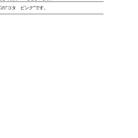
の"コタ ピンク"です。