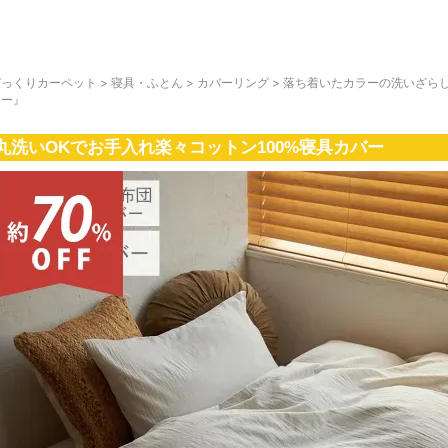
びっくりカーペット
>
寝具・ふとん
>
カバーリング
>
落ち着いたカラーの洗いざらし
リー』
丸洗いOKでお手入れ楽々コットン100%寝具カバー