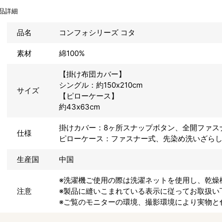
品詳細
品名
コンフォシリーズ コタ
素材
綿100%
【掛け布団カバー】
シングル：約150x210cm
サイズ
【ピローケース】
約43x63cm
掛けカバー：8ヶ所スナップボタン、全開ファス
仕様
ピローケース：ファスナー式、先染め洗いざら
生産国
中国
※洗濯機ご使用の際は洗濯ネットを使用し、乾燥
注意
※製品に縫いこまれている表示に従ってお取扱い
※ご覧のモニターの環境、撮影環境により実物と