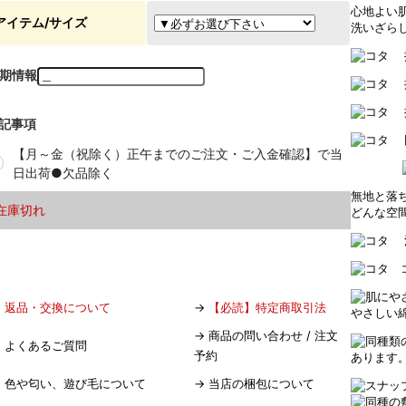
心地よい
アイテム/サイズ
洗いざらし
期情報
記事項
【月～金（祝除く）正午までのご注文・ご入金確認】で当
日出荷●欠品除く
無地と落
在庫切れ
どんな空
→
返品・交換について
→
【必読】特定商取引法
やさしい
→
商品の問い合わせ / 注文
→
よくあるご質問
予約
あります
→
色や匂い、遊び毛について
→
当店の梱包について