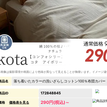
※画像は撮影環境や画面により色味が異なって見えることが御座います。イメージ違
落ち着いたカラーの洗いざらしコットン100％布団カバ
商品名
172848845
商品ID
290円(税込)～
価格
価格表を見る