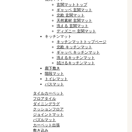
玄関マットトップ
ギャッベ 玄関マット
北欧 玄関マット
天然素材 玄関マット
洗える 玄関マット
ディズニー 玄関マット
キッチンマット
キッチンマットトップページ
北欧 キッチンマット
ギャッベ キッチンマット
洗えるキッチンマット
拭けるキッチンマット
廊下敷き
階段マット
トイレマット
バスマット
タイルカーペット
フロアタイル
ダイニングラグ
クッションフロア
ジョイントマット
パズルマット
カーペット出張
敷き込み