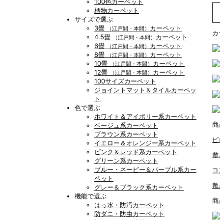
100色カーペット
柄物カーペット
サイズで選ぶ
3畳
カーペット
（江戸間・本間）
カ
4.5畳
カーペット
（江戸間・本間）
6畳
カーペット
（江戸間・本間）
8畳
カーペット
（江戸間・本間）
10畳
カーペット
（江戸間・本間）
12畳
カーペット
（江戸間・本間）
100サイズカーペット
ジョイントマット＆タイルカーペッ
ト
色で選ぶ
ホワイト＆アイボリー系カーペット
商
ベージュ系カーペット
ブラウン系カーペット
ピ
イエロー＆オレンジー系カーペット
ピンク＆レッド系カーペット
敷
グリーン系カーペット
ブルー・ネービー＆パープル系カー
コ
ペット
敷
グレー＆ブラック系カーペット
機能で選ぶ
商
はっ水・防汚カーペット
防ダニ・防虫カーペット