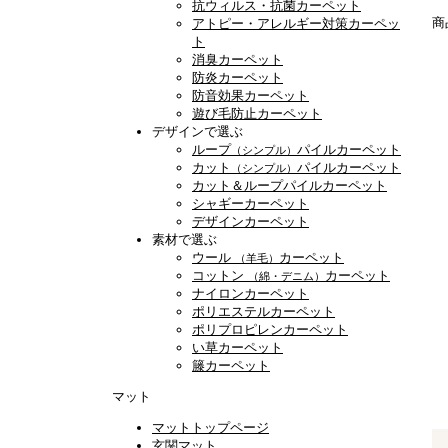
抗ウィルス・抗菌カーペット
商
アトピー・アレルギー対策カーペッ
ト
消臭カーペット
防炎カーペット
防音効果カーペット
遊び毛防止カーペット
デザインで選ぶ
ループ
パイルカーペット
（シンプル）
カット
パイルカーペット
（シンプル）
カット＆ループパイルカーペット
シャギーカーペット
デザインカーペット
素材で選ぶ
ウール
カーペット
（羊毛）
コットン
カーペット
（綿・デニム）
ナイロンカーペット
ポリエステルカーペット
ポリプロピレンカーペット
い草カーペット
籐カーペット
マット
マットトップページ
玄関マット