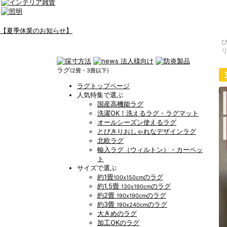
【夏季休業のお知らせ】
ラグ
(2畳・3畳以下)
ラグトップページ
人気特集で選ぶ
国産高機能ラグ
洗濯OK！洗えるラグ・ラグマット
オールシーズン使えるラグ
とびきりおしゃれなデザインラグ
北欧ラグ
輸入ラグ（ウィルトン）・カーペッ
ト
サイズで選ぶ
約1畳
のラグ
100x150cm
約1.5畳
のラグ
130x190cm
約2畳
のラグ
190x190cm
約3畳
のラグ
190x240cm
大きめのラグ
加工OKのラグ