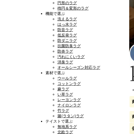
円形のラグ
楕円＆変形のラグ
機能で選ぶ
洗えるラグ
はっ水ラグ
防音ラグ
低反発ラグ
防ダニラグ
抗菌防臭ラグ
防炎ラグ
汚れにくいラグ
消臭ラグ
オールシーズン対応ラグ
素材で選ぶ
ウールラグ
コットンラグ
麻ラグ
い草ラグ
レーヨンラグ
ナイロンラグ
竹ラグ
籐(ラタン)ラグ
テイストで選ぶ
無地系ラグ
北欧ラグ