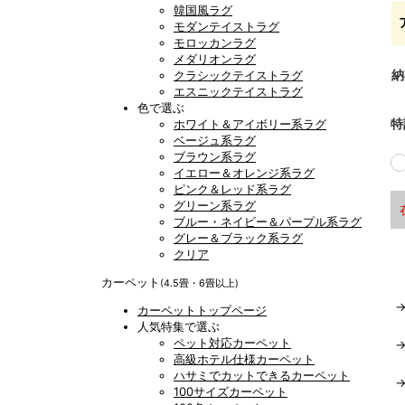
韓国風ラグ
モダンテイストラグ
モロッカンラグ
メダリオンラグ
納
クラシックテイストラグ
エスニックテイストラグ
色で選ぶ
特
ホワイト＆アイボリー系ラグ
ベージュ系ラグ
ブラウン系ラグ
イエロー＆オレンジ系ラグ
ピンク＆レッド系ラグ
グリーン系ラグ
ブルー・ネイビー＆パープル系ラグ
グレー＆ブラック系ラグ
クリア
カーペット
(4.5畳・6畳以上)
カーペットトップページ
人気特集で選ぶ
ペット対応カーペット
高級ホテル仕様カーペット
ハサミでカットできるカーペット
100サイズカーペット