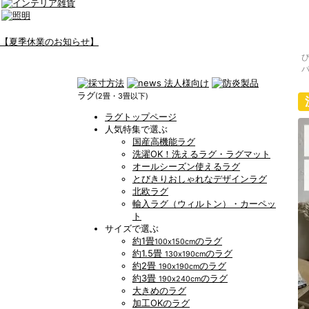
【夏季休業のお知らせ】
ラグ
(2畳・3畳以下)
ラグトップページ
人気特集で選ぶ
国産高機能ラグ
洗濯OK！洗えるラグ・ラグマット
オールシーズン使えるラグ
とびきりおしゃれなデザインラグ
北欧ラグ
輸入ラグ（ウィルトン）・カーペッ
ト
サイズで選ぶ
約1畳
のラグ
100x150cm
約1.5畳
のラグ
130x190cm
約2畳
のラグ
190x190cm
約3畳
のラグ
190x240cm
大きめのラグ
加工OKのラグ