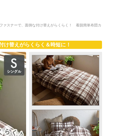
字ファスナーで、面倒な付け替えがらくらく！ 着脱簡単布団カ
付け替えがらくらく＆時短に！