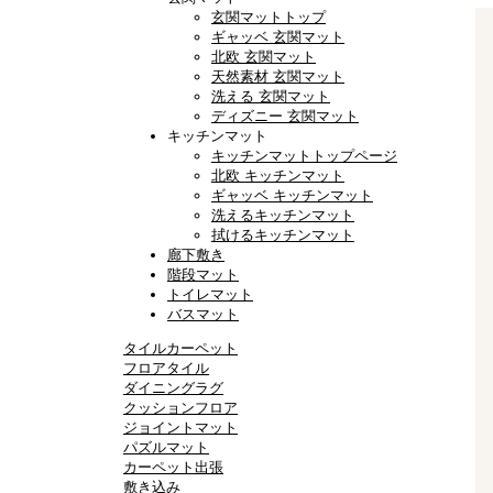
玄関マットトップ
ギャッベ 玄関マット
北欧 玄関マット
天然素材 玄関マット
洗える 玄関マット
ディズニー 玄関マット
キッチンマット
キッチンマットトップページ
北欧 キッチンマット
ギャッベ キッチンマット
洗えるキッチンマット
拭けるキッチンマット
廊下敷き
階段マット
トイレマット
バスマット
タイルカーペット
フロアタイル
ダイニングラグ
クッションフロア
ジョイントマット
パズルマット
カーペット出張
敷き込み