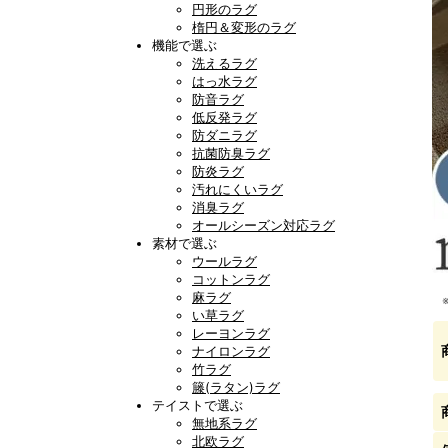
円形のラグ
楕円＆変形のラグ
機能で選ぶ
洗えるラグ
はっ水ラグ
防音ラグ
低反発ラグ
防ダニラグ
抗菌防臭ラグ
防炎ラグ
汚れにくいラグ
消臭ラグ
オールシーズン対応ラグ
素材で選ぶ
ウールラグ
コットンラグ
麻ラグ
い草ラグ
レーヨンラグ
ナイロンラグ
竹ラグ
籐(ラタン)ラグ
テイストで選ぶ
無地系ラグ
北欧ラグ