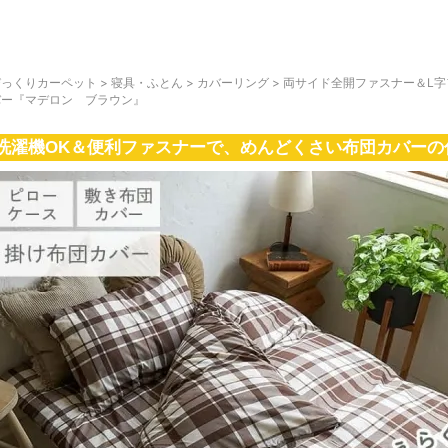
びっくりカーペット
>
寝具・ふとん
>
カバーリング
>
両サイド全開ファスナー＆L
バー『マデロン ブラウン』
洗濯機OK＆便利ファスナーで、めんどくさい布団カバーの