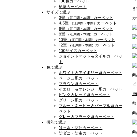
100色カーペット
柄物カーペット
き
サイズで選ぶ
3畳
カーペット
カ
（江戸間・本間）
4.5畳
カーペット
（江戸間・本間）
6畳
カーペット
（江戸間・本間）
8畳
カーペット
（江戸間・本間）
10畳
カーペット
（江戸間・本間）
12畳
カーペット
（江戸間・本間）
100サイズカーペット
ジョイントマット＆タイルカーペッ
ト
色で選ぶ
ホワイト＆アイボリー系カーペット
商
ベージュ系カーペット
ブラウン系カーペット
ピ
イエロー＆オレンジー系カーペット
掛
ピンク＆レッド系カーペット
グリーン系カーペット
敷
ブルー・ネービー＆パープル系カー
ペット
商
グレー＆ブラック系カーペット
機能で選ぶ
はっ水・防汚カーペット
商
防ダニ・防虫カーペット