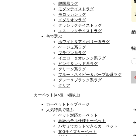
韓国風ラグ
モダンテイストラグ
モロッカンラグ
メダリオンラグ
クラシックテイストラグ
エスニックテイストラグ
納
色で選ぶ
ホワイト＆アイボリー系ラグ
ベージュ系ラグ
特
ブラウン系ラグ
イエロー＆オレンジ系ラグ
ピンク＆レッド系ラグ
グリーン系ラグ
ブルー・ネイビー＆パープル系ラグ
グレー＆ブラック系ラグ
クリア
カーペット
(4.5畳・6畳以上)
カーペットトップページ
人気特集で選ぶ
ペット対応カーペット
高級ホテル仕様カーペット
ハサミでカットできるカーペット
100サイズカーペット