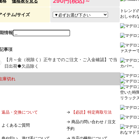
290円(税込)～
価格
価格表を見る
トレンド
アイテム/サイズ
おしゃれ
期情報
記事項
ァスナー
【月～金（祝除く）正午までのご注文・ご入金確認】で当
日出荷●欠品除く
カバー。
在庫切れ
空いた時
リラック
→
返品・交換について
→
【必読】特定商取引法
→
商品の問い合わせ / 注文
→
よくあるご質問
予約
れなマド
→
色や匂い、遊び毛について
→
当店の梱包について