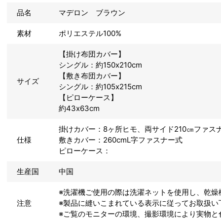
品名
マデロン ブラウン
素材
ポリエステル100%
【掛け布団カバー】
シングル：約150x210cm
【敷き布団カバー】
サイズ
シングル：約105x215cm
【ピローケース】
約43x63cm
掛けカバー：8ヶ所ヒモ、両サイド210㎝ファス
仕様
敷きカバー：260cmL字ファスナー式
ピローケース：
生産国
中国
※洗濯機ご使用の際は洗濯ネットを使用し、乾燥
注意
※製品に縫いこまれている表示に従ってお取扱い
※ご覧のモニターの環境、撮影環境により実物と