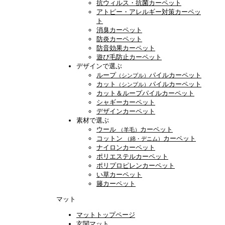
抗ウィルス・抗菌カーペット
アトピー・アレルギー対策カーペッ
ト
消臭カーペット
防炎カーペット
防音効果カーペット
遊び毛防止カーペット
デザインで選ぶ
ループ
パイルカーペット
（シンプル）
カット
パイルカーペット
（シンプル）
カット＆ループパイルカーペット
シャギーカーペット
デザインカーペット
素材で選ぶ
ウール
カーペット
（羊毛）
コットン
カーペット
（綿・デニム）
ナイロンカーペット
ポリエステルカーペット
ポリプロピレンカーペット
い草カーペット
籐カーペット
マット
マットトップページ
玄関マット