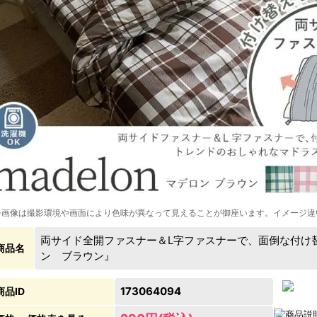
※画像は撮影環境や画面により色味が異なって見えることが御座います。イメージ違
両サイド全開ファスナー＆L字ファスナーで、面倒な付け
商品名
ン ブラウン』
173064094
商品ID