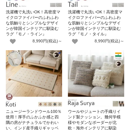
洗濯機で丸洗いOK！高密度マ
洗濯機で丸洗いOK！高密度マ
イクロファイバーのふわふわ
イクロファイバーのふわふわ
な肌触りとシンプルなデザイ
な肌触りとシンプルなデザイ
ンが韓国インテリアに馴染む
ンが韓国インテリアに馴染む
ラグ『モノ・ライン』
ラグ『モノ・タイル』
8,990円(税込)～
8,990円(税込)～
ニュージーランドウール100％
ウールやジュートの手織りイ
使用！厚手のふかふか感と四
ンド製クッション。幾何学模
隅の房がナチュラルでかわい
様やモダンなボーダーが北
い、インド産手織りギャッベ
欧・海外インテリアに馴染