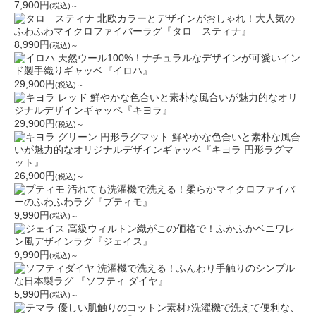
7,900円
(税込)～
北欧カラーとデザインがおしゃれ！大人気の
ふわふわマイクロファイバーラグ『タロ スティナ』
8,990円
(税込)～
天然ウール100%！ナチュラルなデザインが可愛いイン
ド製手織りギャッベ『イロハ』
29,900円
(税込)～
鮮やかな色合いと素朴な風合いが魅力的なオリ
ジナルデザインギャッベ『キヨラ』
29,900円
(税込)～
鮮やかな色合いと素朴な風合
いが魅力的なオリジナルデザインギャッベ『キヨラ 円形ラグマ
ット』
26,900円
(税込)～
汚れても洗濯機で洗える！柔らかマイクロファイバ
ーのふわふわラグ『プティモ』
9,990円
(税込)～
高級ウィルトン織がこの価格で！ふかふかベニワレ
ン風デザインラグ『ジェイス』
9,990円
(税込)～
洗濯機で洗える！ふんわり手触りのシンプル
な日本製ラグ 『ソフティ ダイヤ』
5,990円
(税込)～
優しい肌触りのコットン素材♪洗濯機で洗えて便利な、