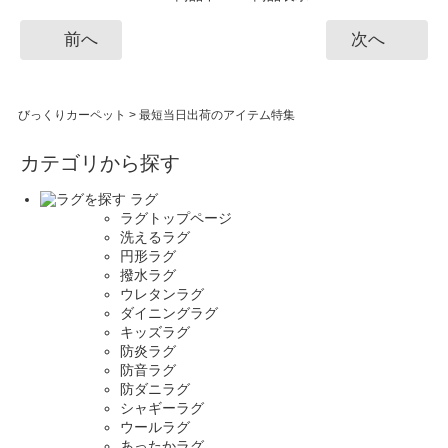
前へ
次へ
びっくりカーペット
>
最短当日出荷のアイテム特集
カテゴリから探す
ラグ
ラグトップページ
洗えるラグ
円形ラグ
撥水ラグ
ウレタンラグ
ダイニングラグ
キッズラグ
防炎ラグ
防音ラグ
防ダニラグ
シャギーラグ
ウールラグ
あったかラグ