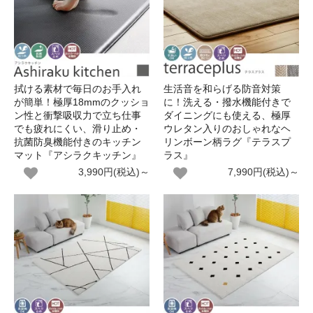
拭ける素材で毎日のお手入れ
生活音を和らげる防音対策
が簡単！極厚18mmのクッショ
に！洗える・撥水機能付きで
ン性と衝撃吸収力で立ち仕事
ダイニングにも使える、極厚
でも疲れにくい、滑り止め・
ウレタン入りのおしゃれなヘ
抗菌防臭機能付きのキッチン
リンボーン柄ラグ『テラスプ
マット『アシラクキッチン』
ラス』
3,990円(税込)～
7,990円(税込)～