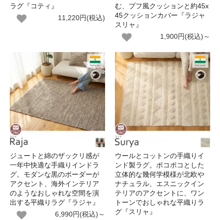
ラグ『コティ』
む、プフ風クッションと約45x
45クッションカバー『ラジャ
11,220円(税込)
スリャ』
1,900円(税込)～
ジュートと綿のザックリ感が
ウールとコットンの手織りイ
一年中快適な手織りインドラ
ンド製ラグ。ポコポコとした
グ。モダンな黒のボーダーが
立体的な幾何学模様が北欧や
アクセント、海外インテリア
ナチュラル、エスニックイン
のようなおしゃれな空間を演
テリアのアクセントに、ワン
出する平織りラグ『ラジャ』
トーンでおしゃれな平織りラ
グ『スリャ』
6,990円(税込)～