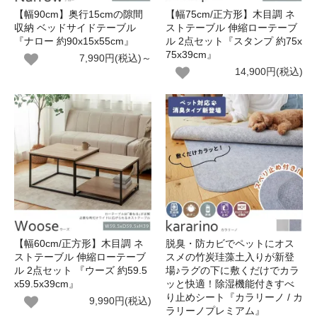
【幅90cm】奥行15cmの隙間
【幅75cm/正方形】木目調 ネ
収納 ベッドサイドテーブル
ストテーブル 伸縮ローテーブ
『ナロー 約90x15x55cm』
ル 2点セット『スタンプ 約75x
75x39cm』
7,990円(税込)～
14,900円(税込)
【幅60cm/正方形】木目調 ネ
脱臭・防カビでペットにオス
ストテーブル 伸縮ローテーブ
スメの竹炭珪藻土入りが新登
ル 2点セット 『ウーズ 約59.5
場♪ラグの下に敷くだけでカラ
x59.5x39cm』
ッと快適！除湿機能付きすべ
り止めシート『カラリーノ / カ
9,990円(税込)
ラリーノプレミアム』