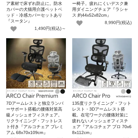
ア素材で床ずれ防止に。防水
ー椅子。疲れにくいデスク兼
カバーの犬猫用介護ペットベ
用ダイニングチェア『ラシャ
ッド・冷感カバーセットあり
ス 約44x52x82cm』
『スータン』
8,990円(税込)
1,490円(税込)～
7Dアームレストと独立ランバ
135度リクライニング・フット
ーサポート搭載の腰痛対策高
レスト・3Dアームレスト搭
級メッシュオフィスチェア。
載。在宅ワークの腰痛対策に
リクライニング・フットレス
疲れないメッシュオフィスチ
ト付き『アルコチェア プレミ
ェア『アルコチェア プロ 70x6
アム 68x70x109cm』
8x112cm』