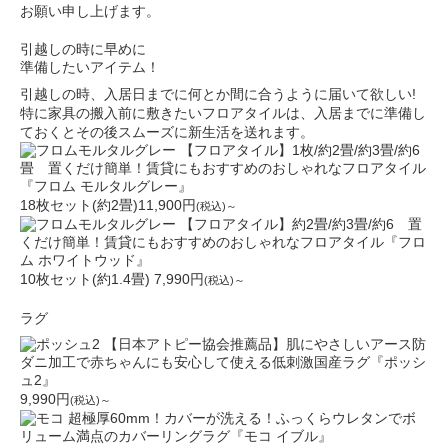
お願い申し上げます。
引越しの時に早めに
準備したいアイテム！
引越しの時、入居日までに何とか間に合うように届いて欲しい!
特に家具の搬入前に敷きたいフロアタイルは、
入居までに準備し
ておくとその後スムーズに新生活を送れます。
【フロアタイル】1枚/約2畳/約3畳/約6
畳 置くだけ簡単！賃貸にもおすすめのおしゃれなフロアタイル
『フロム モルタルグレー』
18枚セット(約2畳)11,900円
(税込)～
【フロアタイル】約2畳/約3畳/約6 置
くだけ簡単！賃貸にもおすすめのおしゃれなフロアタイル『フロ
ム ホワイトウッド』
10枚セット(約1.4畳) 7,990円
(税込)～
ラグ
【日本アトピー協会推薦品】肌にやさしいアース防
ダニ加工で赤ちゃんにも安心して使える低刺激国産ラグ『ポッシ
ュ2』
9,990円
(税込)～
超極厚60mm！カバーが洗える！ふっくらウレタンでボ
リューム満点のカバーリングラグ『モコ イブル』