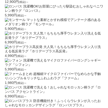
12,900円
(税込)～
洗濯機OK!お部屋にぴったり馴染むおしゃれなベニワ
レン柄ラグ『ロンバス』
5,990円
(税込)～
マットな素材とかすれ模様でアンテーク感のある
メダリオン柄ラグ『モンサール』
5,900円
(税込)～
大人気！もちもち厚手ウレタン入り洗える低
反発ラグ『ホリデープラス』
6,990円
(税込)～
大人気！もちもち厚手ウレタン入り洗
える低反発ラグ『ホリデープラス高反発』
4,990円
(税込)～
洗濯機で洗えるマイクロファイバーロングシャギー
ラグ『シフォン』
5,990円
(税込)～
超極細マイクロファイバーでなめらかな手触
り♪シンプル＆リッチなふわふわラグ『ファーム』
1,980円
(税込)～
洗濯機で洗える！おしゃれなモロッカン柄ラグ『ロ
ンバス アクセントライン』
6,990円
(税込)～
防音機能付き！ふっくらウレタンが入ったお
しゃれなモロッカンデザインラグ『ロンバスプラス』