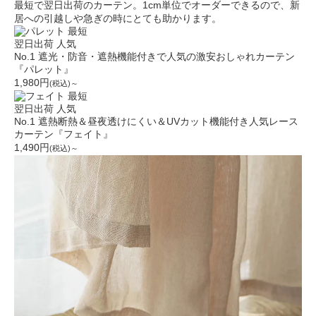
最短で翌日出荷のカーテン。1cm単位でオーダーできるので、新
居への引越しや急ぎの時にとても助かります。
最短
翌日出荷
人気
No.1
遮光・防音・遮熱機能付きで人気の激安おしゃれカーテン
『パレット』
1,980円
(税込)～
最短
翌日出荷
人気
No.1
遮熱断熱＆昼夜透けにくい＆UVカット機能付き人気レース
カーテン『フェイト』
1,490円
(税込)～