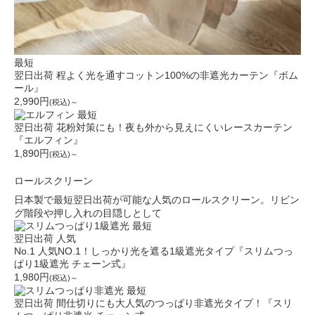
最短
翌日出荷
程よく光を通すコットン100%の非遮光カーテン『ボム
ール』
2,990円
(税込)～
最短
翌日出荷
花粉対策にも！夜も外から見えにくいレースカーテン
『エルフィン』
1,890円
(税込)～
ロールスクリーン
日本製で最短翌日出荷が可能な人気のロールスクリーン。リビン
グ階段や押し入れの目隠しとして
最短
翌日出荷
人気
No.1
人気NO.1！しっかり光を遮る1級遮光タイプ『スリムつっ
ぱり1級遮光 チェーン式』
1,980円
(税込)～
最短
翌日出荷
間仕切りにも大人気のつっぱり非遮光タイプ！『スリ