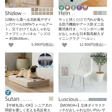
12柄から選べる北欧風デザイ
サッと拭くだけで汚れが落ち
ンのウール100%ウォールアー
る防汚機能やアース防ダニ抗
ト。立てかけてもおしゃれな
菌消臭付き。ヘリンボーン柄
ファブリックパネル『シズロ
がおしゃれな日本製高耐久ダ
ー 約38x58cm』
イニングラグ『ヘルン』
5,990円(税込)
12,900円(税込)～
【中材丸洗いOK】シニア犬の
【MONOA+】立体ダイヤステ
関節を優しく支える高反発エ
ッチがおしゃれな白いPUレザ