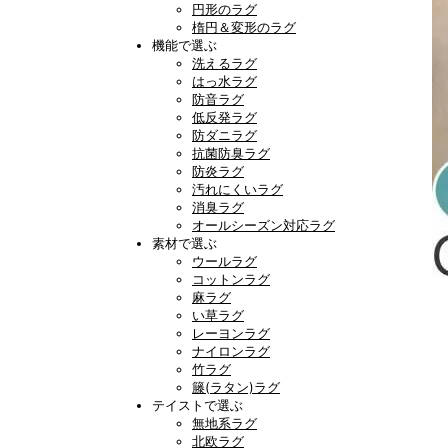
円形のラグ
楕円＆変形のラグ
機能で選ぶ
洗えるラグ
はっ水ラグ
防音ラグ
低反発ラグ
防ダニラグ
抗菌防臭ラグ
防炎ラグ
汚れにくいラグ
消臭ラグ
オールシーズン対応ラグ
素材で選ぶ
ウールラグ
コットンラグ
麻ラグ
い草ラグ
レーヨンラグ
ナイロンラグ
竹ラグ
籐(ラタン)ラグ
テイストで選ぶ
無地系ラグ
北欧ラグ