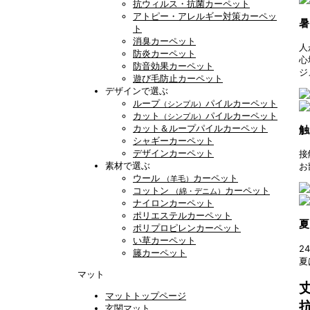
抗ウィルス・抗菌カーペット
アトピー・アレルギー対策カーペッ
暑
ト
消臭カーペット
人
防炎カーペット
心
防音効果カーペット
ジ
遊び毛防止カーペット
デザインで選ぶ
ループ
パイルカーペット
（シンプル）
カット
パイルカーペット
（シンプル）
カット＆ループパイルカーペット
触
シャギーカーペット
デザインカーペット
接
素材で選ぶ
お
ウール
カーペット
（羊毛）
コットン
カーペット
（綿・デニム）
ナイロンカーペット
ポリエステルカーペット
夏
ポリプロピレンカーペット
い草カーペット
2
籐カーペット
夏
マット
マットトップページ
玄関マット