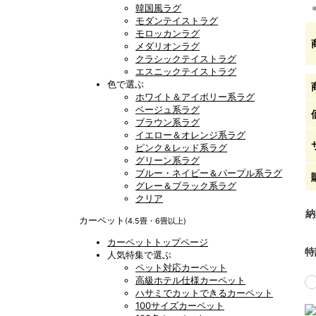
韓国風ラグ
モダンテイストラグ
モロッカンラグ
メダリオンラグ
クラシックテイストラグ
エスニックテイストラグ
色で選ぶ
ホワイト＆アイボリー系ラグ
ベージュ系ラグ
ブラウン系ラグ
イエロー＆オレンジ系ラグ
ピンク＆レッド系ラグ
グリーン系ラグ
ブルー・ネイビー＆パープル系ラグ
グレー＆ブラック系ラグ
クリア
納
カーペット
(4.5畳・6畳以上)
カーペットトップページ
特
人気特集で選ぶ
ペット対応カーペット
高級ホテル仕様カーペット
ハサミでカットできるカーペット
100サイズカーペット