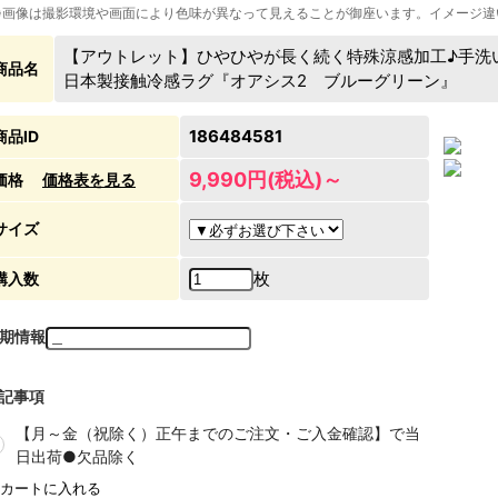
※画像は撮影環境や画面により色味が異なって見えることが御座います。イメージ違
【アウトレット】ひやひやが長く続く特殊涼感加工♪手洗
商品名
日本製接触冷感ラグ『オアシス2 ブルーグリーン』
186484581
商品ID
9,990円(税込)～
価格
価格表を見る
サイズ
枚
購入数
期情報
記事項
【月～金（祝除く）正午までのご注文・ご入金確認】で当
日出荷●欠品除く