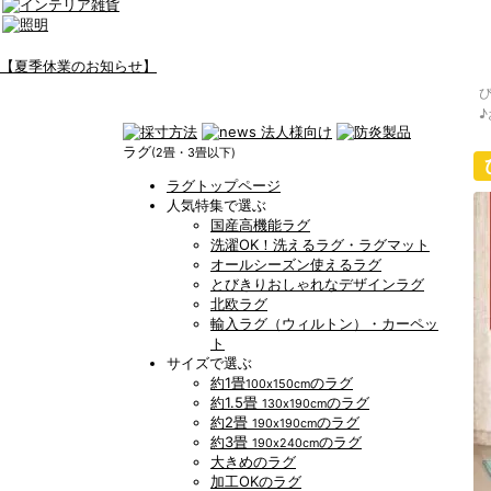
【夏季休業のお知らせ】
ラグ
(2畳・3畳以下)
ラグトップページ
人気特集で選ぶ
国産高機能ラグ
洗濯OK！洗えるラグ・ラグマット
オールシーズン使えるラグ
とびきりおしゃれなデザインラグ
北欧ラグ
輸入ラグ（ウィルトン）・カーペッ
ト
サイズで選ぶ
約1畳
のラグ
100x150cm
約1.5畳
のラグ
130x190cm
約2畳
のラグ
190x190cm
約3畳
のラグ
190x240cm
大きめのラグ
加工OKのラグ