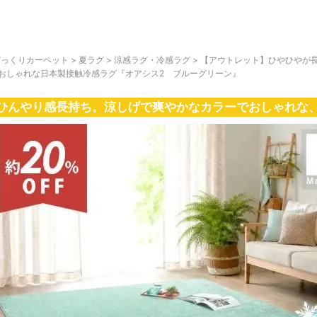
びっくりカーペット
>
夏ラグ
>
涼感ラグ・冷感ラグ
>
【アウトレット】ひやひやが長
♪おしゃれな日本製接触冷感ラグ『オアシス2 ブルーグリーン』
ひんやり感長持ち。涼しげで爽やかなカラーでおしゃれな