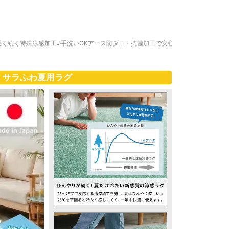
く続く特殊涼感加工♪手洗いOKアース防ダニ・抗菌加工で安心
、サラふわ夏用ラグ