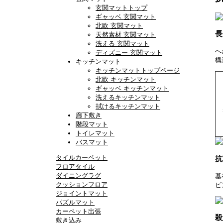
玄関マットトップ
ギャッベ 玄関マット
北欧 玄関マット
長
天然素材 玄関マット
洗える 玄関マット
へ
ディズニー 玄関マット
構
キッチンマット
キッチンマットトップページ
北欧 キッチンマット
ギャッベ キッチンマット
洗えるキッチンマット
拭けるキッチンマット
廊下敷き
階段マット
トイレマット
バスマット
タイルカーペット
抗
フロアタイル
ダイニングラグ
基
クッションフロア
ビ
ジョイントマット
パズルマット
カーペット出張
殺
敷き込み