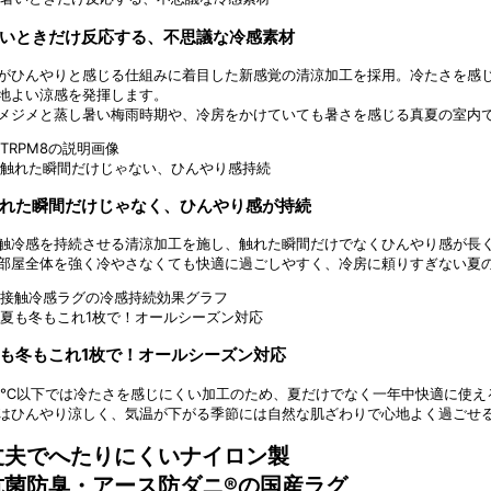
いときだけ反応する、不思議な冷感素材
がひんやりと感じる仕組みに着目した新感覚の清涼加工を採用。冷たさを感じる
地よい涼感を発揮します。
メジメと蒸し暑い梅雨時期や、冷房をかけていても暑さを感じる真夏の室内
れた瞬間だけじゃなく、ひんやり感が持続
触冷感を持続させる清涼加工を施し、触れた瞬間だけでなくひんやり感が長
部屋全体を強く冷やさなくても快適に過ごしやすく、冷房に頼りすぎない夏
も冬もこれ1枚で！オールシーズン対応
4℃以下では冷たさを感じにくい加工のため、夏だけでなく一年中快適に使え
はひんやり涼しく、気温が下がる季節には自然な肌ざわりで心地よく過ごせ
丈夫でへたりにくいナイロン製
抗菌防臭・アース防ダニ®の国産ラグ