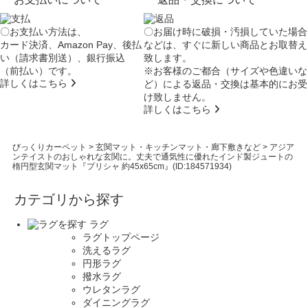
〇お支払い方法は、
〇お届け時に破損・汚損していた場合
カード決済、Amazon Pay、後払
などは、すぐに新しい商品とお取替え
い（請求書別送）、銀行振込
致します。
（前払い）です。
※お客様のご都合（サイズや色違いな
詳しくはこちら
ど）による返品・交換は基本的にお受
け致しません。
詳しくはこちら
びっくりカーペット
>
玄関マット・キッチンマット・廊下敷きなど
>
アジア
ンテイストのおしゃれな玄関に。丈夫で通気性に優れたインド製ジュートの
楕円型玄関マット『プリシャ 約45x65cm』(ID:184571934)
カテゴリから探す
ラグ
ラグトップページ
洗えるラグ
円形ラグ
撥水ラグ
ウレタンラグ
ダイニングラグ