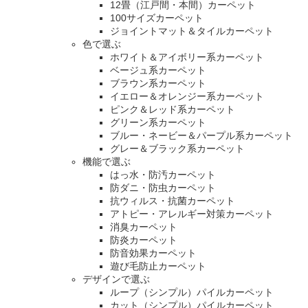
12畳（江戸間・本間）カーペット
100サイズカーペット
ジョイントマット＆タイルカーペット
色で選ぶ
ホワイト＆アイボリー系カーペット
ベージュ系カーペット
ブラウン系カーペット
イエロー＆オレンジー系カーペット
ピンク＆レッド系カーペット
グリーン系カーペット
ブルー・ネービー＆パープル系カーペット
グレー＆ブラック系カーペット
機能で選ぶ
はっ水・防汚カーペット
防ダニ・防虫カーペット
抗ウィルス・抗菌カーペット
アトピー・アレルギー対策カーペット
消臭カーペット
防炎カーペット
防音効果カーペット
遊び毛防止カーペット
デザインで選ぶ
ループ（シンプル）パイルカーペット
カット（シンプル）パイルカーペット