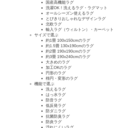
国産高機能ラグ
洗濯OK！洗えるラグ・ラグマット
オールシーズン使えるラグ
とびきりおしゃれなデザインラグ
北欧ラグ
輸入ラグ（ウィルトン）・カーペット
サイズで選ぶ
約1畳 100x150cmのラグ
約1.5畳 130x190cmのラグ
約2畳 190x190cmのラグ
約3畳 190x240cmのラグ
大きめのラグ
加工OKのラグ
円形のラグ
楕円・変形のラグ
機能で選ぶ
洗えるラグ
はっ水ラグ
防音ラグ
低反発ラグ
防ダニラグ
抗菌防臭ラグ
防炎ラグ
汚れにくいラグ