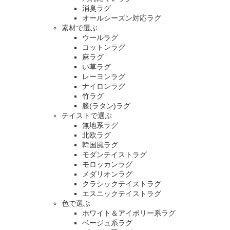
消臭ラグ
オールシーズン対応ラグ
素材で選ぶ
ウールラグ
コットンラグ
麻ラグ
い草ラグ
レーヨンラグ
ナイロンラグ
竹ラグ
籐(ラタン)ラグ
テイストで選ぶ
無地系ラグ
北欧ラグ
韓国風ラグ
モダンテイストラグ
モロッカンラグ
メダリオンラグ
クラシックテイストラグ
エスニックテイストラグ
色で選ぶ
ホワイト＆アイボリー系ラグ
ベージュ系ラグ