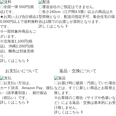
〇全国一律 550円(税
〇運送会社のご指定はできません。
込)です。
〇長さ240cm（江戸間4.5畳）以上の商品は大
★お買い上げ合計税込1
型荷物となり、
配送日指定不可
、集合住宅の場
0,000円以上で送料無料
合は
1階でのお渡し
が原則となります。
詳しくはこちら
です。
※一部対象外商品もご
ざいます。
※北海道1,100円(税
込)、沖縄2,200円(税
込)、離島は別途見積
り。
詳しくはこちら
お支払いについて
返品・交換について
〇お支払い方法は、
〇お届け時に破損・汚損していた場合
カード決済、Amazon Pay、後払
などは、すぐに新しい商品とお取替え
い（請求書別送）、銀行振込
致します。
（前払い）です。
※お客様のご都合（サイズや色違いな
詳しくはこちら
ど）による返品・交換は基本的にお受
け致しません。
詳しくはこちら