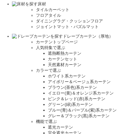
床材
タイルカーペット
フロアタイル
ダイニングラグ・クッションフロア
ジョイントマット・パズルマット
ドレープカーテン（厚地）
カーテントップページ
人気特集で選ぶ
遮熱断熱カーテン
カーテンセット
天然素材カーテン
カラーで選ぶ
ホワイト系カーテン
アイボリー＆ベージュ系カーテン
ブラウン(茶色)系カーテン
イエロー(黄)＆オレンジ系カーテン
ピンク＆レッド(赤)系カーテン
グリーン(緑)系カーテン
ブルー(青)＆パープル(紫)系カーテン
グレー＆ブラック(黒)系カーテン
機能で選ぶ
遮光カーテン
完全遮光カーテン