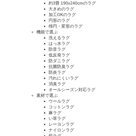
約3畳 190x240cmのラグ
大きめのラグ
加工OKのラグ
円形のラグ
楕円・変形のラグ
機能で選ぶ
洗えるラグ
はっ水ラグ
防音ラグ
低反発ラグ
防ダニラグ
抗菌防臭ラグ
防炎ラグ
汚れにくいラグ
消臭ラグ
オールシーズン対応ラグ
素材で選ぶ
ウールラグ
コットンラグ
麻ラグ
い草ラグ
レーヨンラグ
ナイロンラグ
竹ラグ