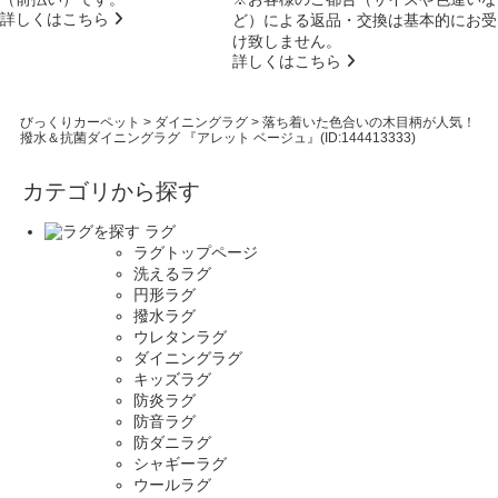
詳しくはこちら
ど）による返品・交換は基本的にお受
け致しません。
詳しくはこちら
びっくりカーペット
>
ダイニングラグ
>
落ち着いた色合いの木目柄が人気！
撥水＆抗菌ダイニングラグ 『アレット ベージュ』(ID:144413333)
カテゴリから探す
ラグ
ラグトップページ
洗えるラグ
円形ラグ
撥水ラグ
ウレタンラグ
ダイニングラグ
キッズラグ
防炎ラグ
防音ラグ
防ダニラグ
シャギーラグ
ウールラグ