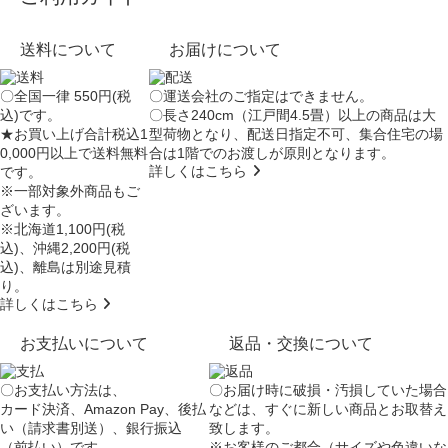
送料について
お届けについて
〇全国一律 550円(税
〇運送会社のご指定はできません。
込)です。
〇長さ240cm（江戸間4.5畳）以上の商品は大
★お買い上げ合計税込1
型荷物となり、
配送日指定不可
、集合住宅の場
0,000円以上で送料無料
合は
1階でのお渡し
が原則となります。
詳しくはこちら
です。
※一部対象外商品もご
ざいます。
※北海道1,100円(税
込)、沖縄2,200円(税
込)、離島は別途見積
り。
詳しくはこちら
お支払いについて
返品・交換について
〇お支払い方法は、
〇お届け時に破損・汚損していた場合
カード決済、Amazon Pay、後払
などは、すぐに新しい商品とお取替え
い（請求書別送）、銀行振込
致します。
（前払い）です。
※お客様のご都合（サイズや色違いな