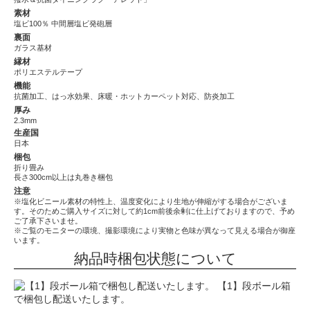
素材
塩ビ100％ 中間層塩ビ発砲層
裏面
ガラス基材
縁材
ポリエステルテープ
機能
抗菌加工、はっ水効果、床暖・ホットカーペット対応、防炎加工
厚み
2.3mm
生産国
日本
梱包
折り畳み
長さ300cm以上は丸巻き梱包
注意
※塩化ビニール素材の特性上、温度変化により生地が伸縮がする場合がございま
す。そのためご購入サイズに対して約1cm前後余剰に仕上げておりますので、予め
ご了承下さいませ。
※ご覧のモニターの環境、撮影環境により実物と色味が異なって見える場合が御座
います。
納品時梱包状態について
【1】段ボール箱
で梱包し配送いたします。