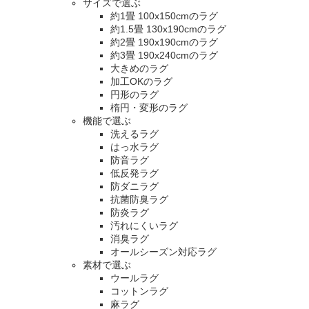
サイズで選ぶ
約1畳 100x150cmのラグ
約1.5畳 130x190cmのラグ
約2畳 190x190cmのラグ
約3畳 190x240cmのラグ
大きめのラグ
加工OKのラグ
円形のラグ
楕円・変形のラグ
機能で選ぶ
洗えるラグ
はっ水ラグ
防音ラグ
低反発ラグ
防ダニラグ
抗菌防臭ラグ
防炎ラグ
汚れにくいラグ
消臭ラグ
オールシーズン対応ラグ
素材で選ぶ
ウールラグ
コットンラグ
麻ラグ