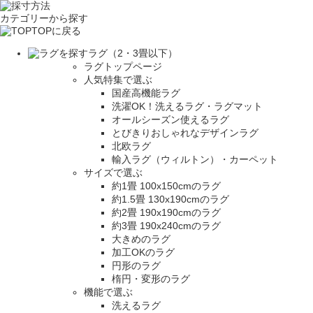
カテゴリーから探す
TOPに戻る
ラグ（2・3畳以下）
ラグトップページ
人気特集で選ぶ
国産高機能ラグ
洗濯OK！洗えるラグ・ラグマット
オールシーズン使えるラグ
とびきりおしゃれなデザインラグ
北欧ラグ
輸入ラグ（ウィルトン）・カーペット
サイズで選ぶ
約1畳 100x150cmのラグ
約1.5畳 130x190cmのラグ
約2畳 190x190cmのラグ
約3畳 190x240cmのラグ
大きめのラグ
加工OKのラグ
円形のラグ
楕円・変形のラグ
機能で選ぶ
洗えるラグ