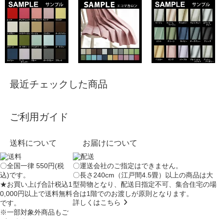
最近チェックした商品
ご利用ガイド
送料について
お届けについて
〇全国一律 550円(税
〇運送会社のご指定はできません。
込)です。
〇長さ240cm（江戸間4.5畳）以上の商品は大
★お買い上げ合計税込1
型荷物となり、
配送日指定不可
、集合住宅の場
0,000円以上で送料無料
合は
1階でのお渡し
が原則となります。
詳しくはこちら
です。
※一部対象外商品もご