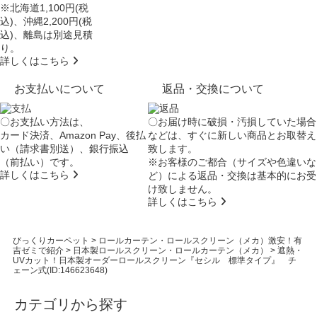
※北海道1,100円(税
込)、沖縄2,200円(税
込)、離島は別途見積
り。
詳しくはこちら
お支払いについて
返品・交換について
〇お支払い方法は、
〇お届け時に破損・汚損していた場合
カード決済、Amazon Pay、後払
などは、すぐに新しい商品とお取替え
い（請求書別送）、銀行振込
致します。
（前払い）です。
※お客様のご都合（サイズや色違いな
詳しくはこちら
ど）による返品・交換は基本的にお受
け致しません。
詳しくはこちら
びっくりカーペット
>
ロールカーテン・ロールスクリーン（メカ）激安！有
吉ゼミで紹介
>
日本製ロールスクリーン・ロールカーテン（メカ）
>
遮熱・
UVカット！日本製オーダーロールスクリーン『セシル 標準タイプ』 チ
ェーン式(ID:146623648)
カテゴリから探す