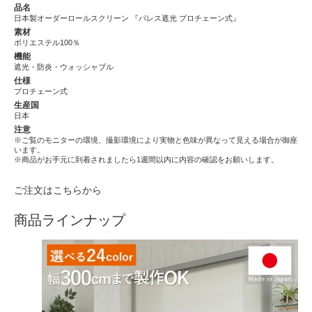
品名
日本製オーダーロールスクリーン 『パレス遮光 プロチェーン式』
素材
ポリエステル100％
機能
遮光・防炎・ウォッシャブル
仕様
プロチェーン式
生産国
日本
注意
※ご覧のモニターの環境、撮影環境により実物と色味が異なって見える場合が御座
います。
※商品がお手元に到着されましたら1週間以内に内容の確認をお願いします。
ご注文はこちらから
商品ラインナップ