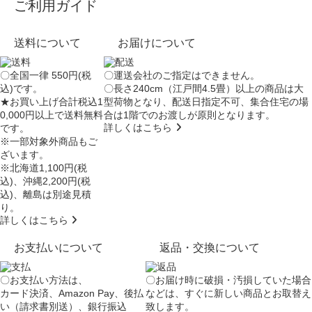
ご利用ガイド
送料について
お届けについて
〇全国一律 550円(税
〇運送会社のご指定はできません。
込)です。
〇長さ240cm（江戸間4.5畳）以上の商品は大
★お買い上げ合計税込1
型荷物となり、
配送日指定不可
、集合住宅の場
0,000円以上で送料無料
合は
1階でのお渡し
が原則となります。
詳しくはこちら
です。
※一部対象外商品もご
ざいます。
※北海道1,100円(税
込)、沖縄2,200円(税
込)、離島は別途見積
り。
詳しくはこちら
お支払いについて
返品・交換について
〇お支払い方法は、
〇お届け時に破損・汚損していた場合
カード決済、Amazon Pay、後払
などは、すぐに新しい商品とお取替え
い（請求書別送）、銀行振込
致します。