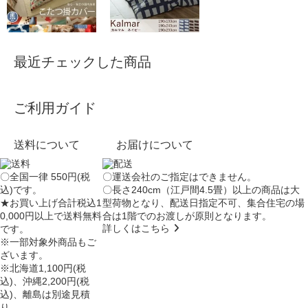
最近チェックした商品
ご利用ガイド
送料について
お届けについて
〇全国一律 550円(税
〇運送会社のご指定はできません。
込)です。
〇長さ240cm（江戸間4.5畳）以上の商品は大
★お買い上げ合計税込1
型荷物となり、
配送日指定不可
、集合住宅の場
0,000円以上で送料無料
合は
1階でのお渡し
が原則となります。
詳しくはこちら
です。
※一部対象外商品もご
ざいます。
※北海道1,100円(税
込)、沖縄2,200円(税
込)、離島は別途見積
り。