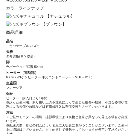
W180xD90xH36~41cm
￥58,300
カラーラインナップ
【ナチュラル】
【ブラウン】
商品詳細
品名
こたつテーブル ハズキ
天板
タモ突板(ＵＶ塗装)
脚
ラバーウッド/継脚 50mm
ヒーター（電熱部）
600w ハロゲンヒーター 手元コントローラー（MHU-601E）
生産国
マレーシア
保証
ヒーター：購入日より1年間
※誤った使用法、取り扱い上の不注意によって生じた損傷や故障、不当な修理や改
造による損傷や故障などは有償修理又は有償交換とさせていただきます。
注意
※ご覧のモニターの環境、撮影環境により実物と色味が異なって見える場合が御座
います。
※配送の際、形状の都合によりまれに天板裏に傷がつくことがございます。ご使用
上に問題はございません。重々配慮して梱包をしておりますが何卒ご了承ください
ませ。