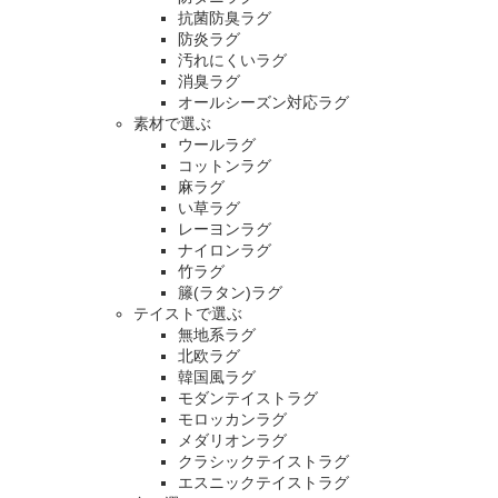
抗菌防臭ラグ
防炎ラグ
汚れにくいラグ
消臭ラグ
オールシーズン対応ラグ
素材で選ぶ
ウールラグ
コットンラグ
麻ラグ
い草ラグ
レーヨンラグ
ナイロンラグ
竹ラグ
籐(ラタン)ラグ
テイストで選ぶ
無地系ラグ
北欧ラグ
韓国風ラグ
モダンテイストラグ
モロッカンラグ
メダリオンラグ
クラシックテイストラグ
エスニックテイストラグ