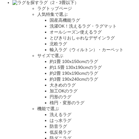
ラグ（2・3畳以下）
ラグトップページ
人気特集で選ぶ
国産高機能ラグ
洗濯OK！洗えるラグ・ラグマット
オールシーズン使えるラグ
とびきりおしゃれなデザインラグ
北欧ラグ
輸入ラグ（ウィルトン）・カーペット
サイズで選ぶ
約1畳 100x150cmのラグ
約1.5畳 130x190cmのラグ
約2畳 190x190cmのラグ
約3畳 190x240cmのラグ
大きめのラグ
加工OKのラグ
円形のラグ
楕円・変形のラグ
機能で選ぶ
洗えるラグ
はっ水ラグ
防音ラグ
低反発ラグ
防ダニラグ