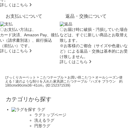
詳しくはこちら
お支払いについて
返品・交換について
〇お支払い方法は、
〇お届け時に破損・汚損していた場合
カード決済、Amazon Pay、後払
などは、すぐに新しい商品とお取替え
い（請求書別送）、銀行振込
致します。
（前払い）です。
※お客様のご都合（サイズや色違いな
詳しくはこちら
ど）による返品・交換は基本的にお受
け致しません。
詳しくはこちら
びっくりカーペット
>
こたつテーブル
>
お買い得こたつ
>
オールシーズン使
える！波のような削りを入れた家具調こたつテーブル『ハズキ ブラウン 約
180cmx90cmx36~41cm』(ID:152371539)
カテゴリから探す
ラグ
ラグトップページ
洗えるラグ
円形ラグ