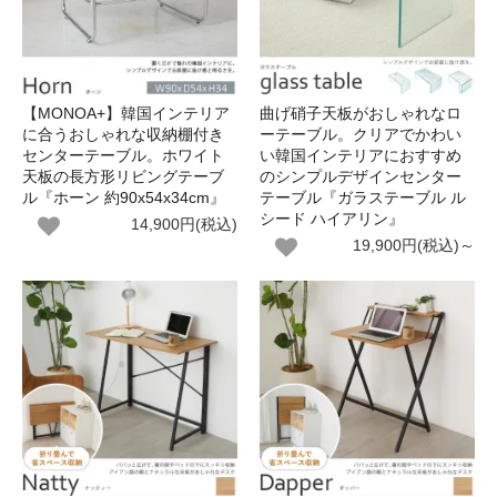
【MONOA+】韓国インテリア
曲げ硝子天板がおしゃれなロ
に合うおしゃれな収納棚付き
ーテーブル。クリアでかわい
センターテーブル。ホワイト
い韓国インテリアにおすすめ
天板の長方形リビングテーブ
のシンプルデザインセンター
ル『ホーン 約90x54x34cm』
テーブル『ガラステーブル ル
シード ハイアリン』
14,900円(税込)
19,900円(税込)～