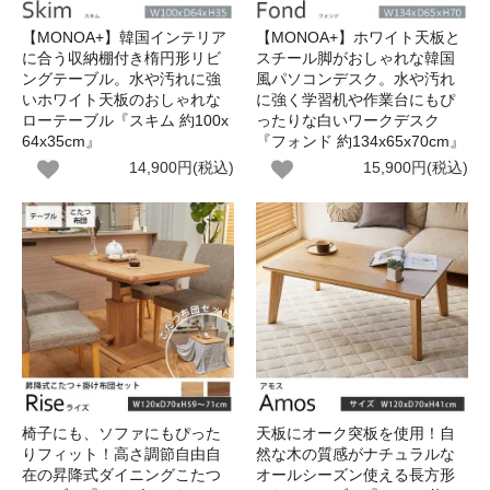
【MONOA+】韓国インテリア
【MONOA+】ホワイト天板と
に合う収納棚付き楕円形リビ
スチール脚がおしゃれな韓国
ングテーブル。水や汚れに強
風パソコンデスク。水や汚れ
いホワイト天板のおしゃれな
に強く学習机や作業台にもぴ
ローテーブル『スキム 約100x
ったりな白いワークデスク
64x35cm』
『フォンド 約134x65x70cm』
14,900円(税込)
15,900円(税込)
椅子にも、ソファにもぴった
天板にオーク突板を使用！自
りフィット！高さ調節自由自
然な木の質感がナチュラルな
在の昇降式ダイニングこたつ
オールシーズン使える長方形