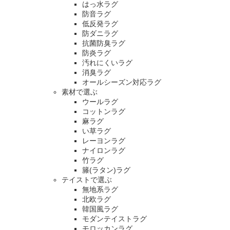
はっ水ラグ
防音ラグ
低反発ラグ
防ダニラグ
抗菌防臭ラグ
防炎ラグ
汚れにくいラグ
消臭ラグ
オールシーズン対応ラグ
素材で選ぶ
ウールラグ
コットンラグ
麻ラグ
い草ラグ
レーヨンラグ
ナイロンラグ
竹ラグ
籐(ラタン)ラグ
テイストで選ぶ
無地系ラグ
北欧ラグ
韓国風ラグ
モダンテイストラグ
モロッカンラグ