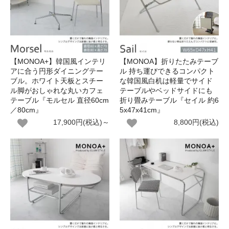
【MONOA+】韓国風インテリ
【MONOA】折りたたみテーブ
アに合う円形ダイニングテー
ル 持ち運びできるコンパクト
ブル。ホワイト天板とスチー
な韓国風白机は軽量でサイド
ル脚がおしゃれな丸いカフェ
テーブルやベッドサイドにも
テーブル『モルセル 直径60cm
折り畳みテーブル『セイル 約6
／80cm』
5x47x41cm』
17,900円(税込)～
8,800円(税込)