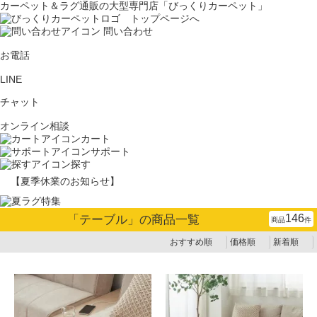
カーペット＆ラグ通販の大型専門店「びっくりカーペット」
問い合わせ
お電話
LINE
チャット
オンライン相談
カート
サポート
探す
【夏季休業のお知らせ】
146
「
テーブル
」の商品一覧
商品
件
おすすめ順
価格順
新着順