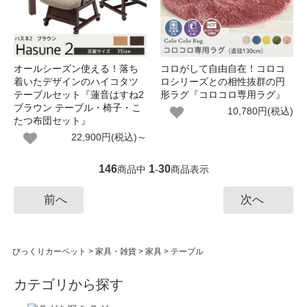
オールシーズン使える！落ち
コロがして自由自在！コロコ
着いたデザインのハイコタツ
ロシリーズとの相性抜群の円
テーブルセット『蓮音はすね2
形ラグ『コロコロ専用ラグ』
ブラウン テーブル・椅子・こ
10,780円(税込)
たつ布団セット』
22,900円(税込)～
146
1
30
商品中
-
商品表示
前へ
次へ
びっくりカーペット
>
家具・雑貨
>
家具
>
テーブル
カテゴリから探す