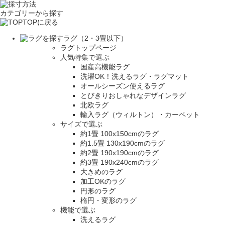
カテゴリーから探す
TOPに戻る
ラグ（2・3畳以下）
ラグトップページ
人気特集で選ぶ
国産高機能ラグ
洗濯OK！洗えるラグ・ラグマット
オールシーズン使えるラグ
とびきりおしゃれなデザインラグ
北欧ラグ
輸入ラグ（ウィルトン）・カーペット
サイズで選ぶ
約1畳 100x150cmのラグ
約1.5畳 130x190cmのラグ
約2畳 190x190cmのラグ
約3畳 190x240cmのラグ
大きめのラグ
加工OKのラグ
円形のラグ
楕円・変形のラグ
機能で選ぶ
洗えるラグ