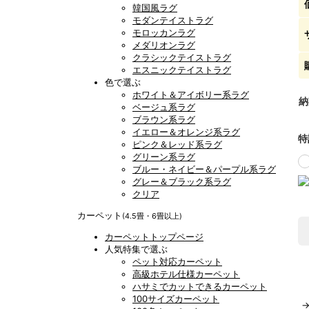
韓国風ラグ
モダンテイストラグ
モロッカンラグ
メダリオンラグ
クラシックテイストラグ
エスニックテイストラグ
色で選ぶ
ホワイト＆アイボリー系ラグ
納
ベージュ系ラグ
ブラウン系ラグ
イエロー＆オレンジ系ラグ
特
ピンク＆レッド系ラグ
グリーン系ラグ
ブルー・ネイビー＆パープル系ラグ
グレー＆ブラック系ラグ
クリア
カーペット
(4.5畳・6畳以上)
カーペットトップページ
人気特集で選ぶ
ペット対応カーペット
高級ホテル仕様カーペット
ハサミでカットできるカーペット
100サイズカーペット