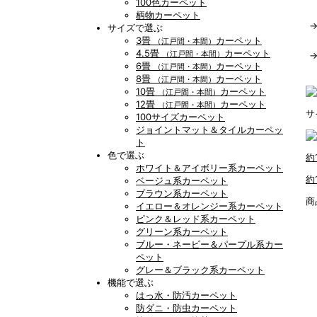
100色カーペット
柄物カーペット
サイズで選ぶ
3畳
カーペット
（江戸間・本間）
4.5畳
カーペット
（江戸間・本間）
6畳
カーペット
（江戸間・本間）
8畳
カーペット
（江戸間・本間）
10畳
カーペット
（江戸間・本間）
12畳
カーペット
（江戸間・本間）
サ
100サイズカーペット
ジョイントマット＆タイルカーペッ
ト
色で選ぶ
約
ホワイト＆アイボリー系カーペット
約
ベージュ系カーペット
ブラウン系カーペット
商
イエロー＆オレンジー系カーペット
ピンク＆レッド系カーペット
グリーン系カーペット
ブルー・ネービー＆パープル系カー
ペット
グレー＆ブラック系カーペット
機能で選ぶ
はっ水・防汚カーペット
防ダニ・防虫カーペット