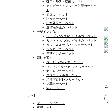
抗ウィルス・抗菌カーペット
アトピー・アレルギー対策カーペッ
ト
消臭カーペット
防炎カーペット
防音効果カーペット
遊び毛防止カーペット
デザインで選ぶ
ループ
パイルカーペット
（シンプル）
カット
パイルカーペット
（シンプル）
カット＆ループパイルカーペット
シャギーカーペット
デザインカーペット
素材で選ぶ
ウール
カーペット
（羊毛）
コットン
カーペット
（綿・デニム）
ナイロンカーペット
ポリエステルカーペット
ポリプロピレンカーペット
い草カーペット
こ
籐カーペット
マット
マットトップページ
玄関マット