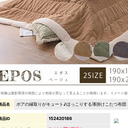
※画像は撮影環境や画面により色味が異なって見えることが御座います。イメージ違
ボアの縁取りがキュート♪ほっこりする薄掛けこたつ布団
商品名
152420186
商品ID