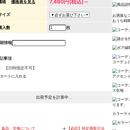
7,480円(税込)～
価格
価格表を見る
サイズ
お洒落な
おうち時
枚
購入数
期情報
記事項
コーデュ
【日時指定不可】
アクセン
ス生地
出荷予定を計算中...
ります。
カラーラ
→
返品・交換について
→
【必読】特定商取引法