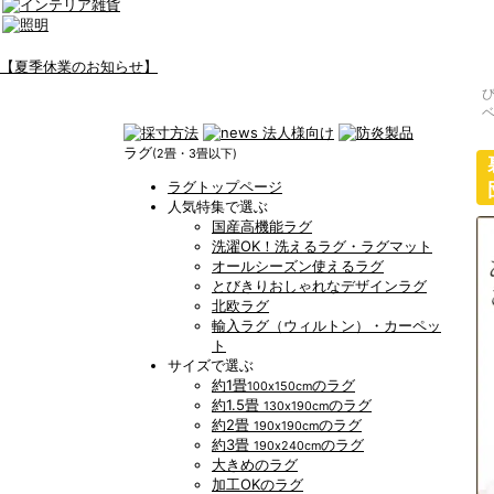
【夏季休業のお知らせ】
ラグ
(2畳・3畳以下)
ラグトップページ
人気特集で選ぶ
国産高機能ラグ
洗濯OK！洗えるラグ・ラグマット
オールシーズン使えるラグ
とびきりおしゃれなデザインラグ
北欧ラグ
輸入ラグ（ウィルトン）・カーペッ
ト
サイズで選ぶ
約1畳
のラグ
100x150cm
約1.5畳
のラグ
130x190cm
約2畳
のラグ
190x190cm
約3畳
のラグ
190x240cm
大きめのラグ
加工OKのラグ