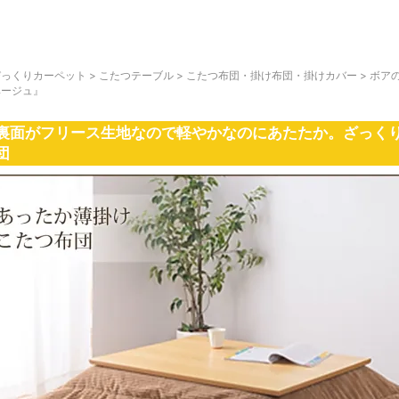
びっくりカーペット
>
こたつテーブル
>
こたつ布団・掛け布団・掛けカバー
>
ボア
ベージュ』
裏面がフリース生地なので軽やかなのにあたたか。ざっく
団