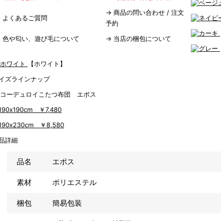
→
商品の問い合わせ / 注文
→
よくあるご質問
予約
→
色や匂い、遊び毛について
→
当店の梱包について
【ホワイト】
イズラインナップ
190x190cm
￥7,480
190x230cm
￥8,580
品詳細
品名
エポス
素材
ポリエステル
梱包
簡易包装