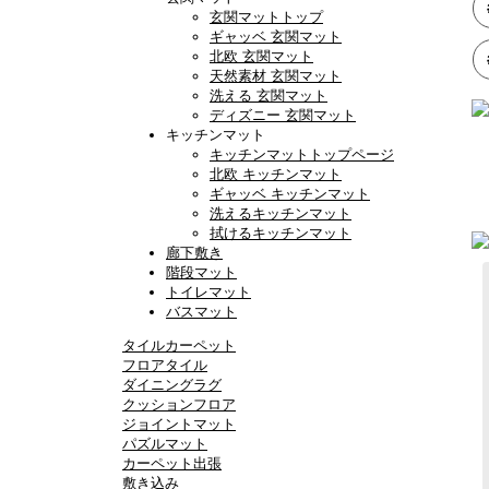
玄関マットトップ
ギャッベ 玄関マット
北欧 玄関マット
天然素材 玄関マット
洗える 玄関マット
ディズニー 玄関マット
キッチンマット
キッチンマットトップページ
北欧 キッチンマット
ギャッベ キッチンマット
洗えるキッチンマット
拭けるキッチンマット
廊下敷き
階段マット
トイレマット
バスマット
タイルカーペット
フロアタイル
ダイニングラグ
クッションフロア
ジョイントマット
パズルマット
カーペット出張
敷き込み