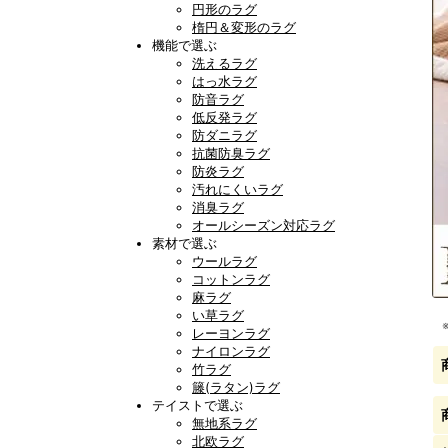
円形のラグ
楕円＆変形のラグ
機能で選ぶ
洗えるラグ
はっ水ラグ
防音ラグ
低反発ラグ
防ダニラグ
抗菌防臭ラグ
防炎ラグ
汚れにくいラグ
消臭ラグ
オールシーズン対応ラグ
素材で選ぶ
ウールラグ
コットンラグ
麻ラグ
い草ラグ
レーヨンラグ
ナイロンラグ
竹ラグ
籐(ラタン)ラグ
テイストで選ぶ
無地系ラグ
北欧ラグ