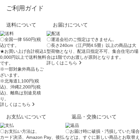
ご利用ガイド
送料について
お届けについて
〇全国一律 550円(税
〇運送会社のご指定はできません。
込)です。
〇長さ240cm（江戸間4.5畳）以上の商品は大
★お買い上げ合計税込1
型荷物となり、
配送日指定不可
、集合住宅の場
0,000円以上で送料無料
合は
1階でのお渡し
が原則となります。
詳しくはこちら
です。
※一部対象外商品もご
ざいます。
※北海道1,100円(税
込)、沖縄2,200円(税
込)、離島は別途見積
り。
詳しくはこちら
お支払いについて
返品・交換について
〇お支払い方法は、
〇お届け時に破損・汚損していた場合
カード決済、Amazon Pay、後払
などは、すぐに新しい商品とお取替え