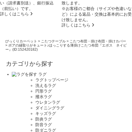
い（請求書別送）、銀行振込
致します。
（前払い）です。
※お客様のご都合（サイズや色違いな
詳しくはこちら
ど）による返品・交換は基本的にお受
け致しません。
詳しくはこちら
びっくりカーペット
>
こたつテーブル
>
こたつ布団・掛け布団・掛けカバー
>
ボアの縁取りがキュート♪ほっこりする薄掛けこたつ布団『エポス ネイビ
ー』(ID:152420182)
カテゴリから探す
ラグ
ラグトップページ
洗えるラグ
円形ラグ
撥水ラグ
ウレタンラグ
ダイニングラグ
キッズラグ
防炎ラグ
防音ラグ
防ダニラグ