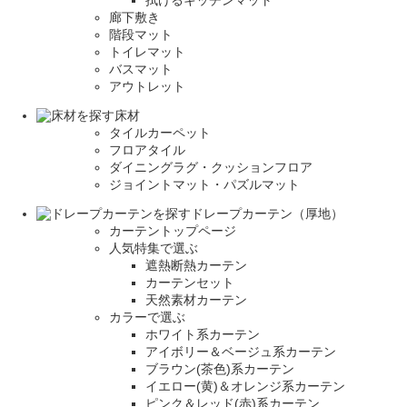
拭けるキッチンマット
廊下敷き
階段マット
トイレマット
バスマット
アウトレット
床材
タイルカーペット
フロアタイル
ダイニングラグ・クッションフロア
ジョイントマット・パズルマット
ドレープカーテン（厚地）
カーテントップページ
人気特集で選ぶ
遮熱断熱カーテン
カーテンセット
天然素材カーテン
カラーで選ぶ
ホワイト系カーテン
アイボリー＆ベージュ系カーテン
ブラウン(茶色)系カーテン
イエロー(黄)＆オレンジ系カーテン
ピンク＆レッド(赤)系カーテン