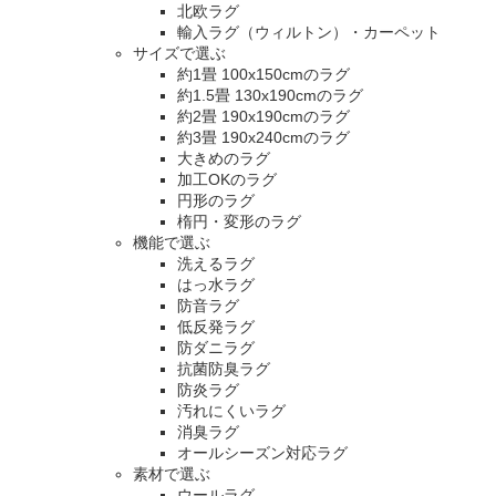
北欧ラグ
輸入ラグ（ウィルトン）・カーペット
サイズで選ぶ
約1畳 100x150cmのラグ
約1.5畳 130x190cmのラグ
約2畳 190x190cmのラグ
約3畳 190x240cmのラグ
大きめのラグ
加工OKのラグ
円形のラグ
楕円・変形のラグ
機能で選ぶ
洗えるラグ
はっ水ラグ
防音ラグ
低反発ラグ
防ダニラグ
抗菌防臭ラグ
防炎ラグ
汚れにくいラグ
消臭ラグ
オールシーズン対応ラグ
素材で選ぶ
ウールラグ