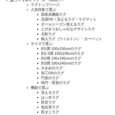
ラグトップページ
人気特集で選ぶ
国産高機能ラグ
洗濯OK！洗えるラグ・ラグマット
オールシーズン使えるラグ
とびきりおしゃれなデザインラグ
北欧ラグ
輸入ラグ（ウィルトン）・カーペット
サイズで選ぶ
約1畳 100x150cmのラグ
約1.5畳 130x190cmのラグ
約2畳 190x190cmのラグ
約3畳 190x240cmのラグ
大きめのラグ
加工OKのラグ
円形のラグ
楕円・変形のラグ
機能で選ぶ
洗えるラグ
はっ水ラグ
防音ラグ
低反発ラグ
防ダニラグ