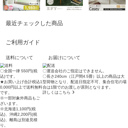
最近チェックした商品
ご利用ガイド
送料について
お届けについて
〇全国一律 550円(税
〇運送会社のご指定はできません。
込)です。
〇長さ240cm（江戸間4.5畳）以上の商品は大
★お買い上げ合計税込1
型荷物となり、
配送日指定不可
、集合住宅の場
0,000円以上で送料無料
合は
1階でのお渡し
が原則となります。
詳しくはこちら
です。
※一部対象外商品もご
ざいます。
※北海道1,100円(税
込)、沖縄2,200円(税
込)、離島は別途見積
り。