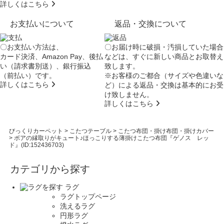
詳しくはこちら
お支払いについて
返品・交換について
〇お支払い方法は、
〇お届け時に破損・汚損していた場合
カード決済、Amazon Pay、後払
などは、すぐに新しい商品とお取替え
い（請求書別送）、銀行振込
致します。
（前払い）です。
※お客様のご都合（サイズや色違いな
詳しくはこちら
ど）による返品・交換は基本的にお受
け致しません。
詳しくはこちら
びっくりカーペット
>
こたつテーブル
>
こたつ布団・掛け布団・掛けカバー
>
ボアの縁取りがキュート♪ほっこりする薄掛けこたつ布団『ゲノス レッ
ド』(ID:152436703)
カテゴリから探す
ラグ
ラグトップページ
洗えるラグ
円形ラグ