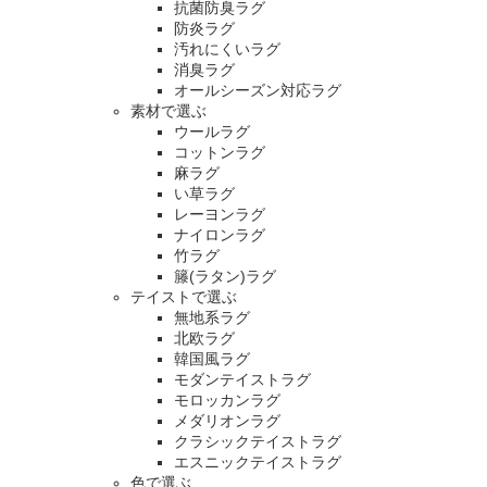
抗菌防臭ラグ
防炎ラグ
汚れにくいラグ
消臭ラグ
オールシーズン対応ラグ
素材で選ぶ
ウールラグ
コットンラグ
麻ラグ
い草ラグ
レーヨンラグ
ナイロンラグ
竹ラグ
籐(ラタン)ラグ
テイストで選ぶ
無地系ラグ
北欧ラグ
韓国風ラグ
モダンテイストラグ
モロッカンラグ
メダリオンラグ
クラシックテイストラグ
エスニックテイストラグ
色で選ぶ