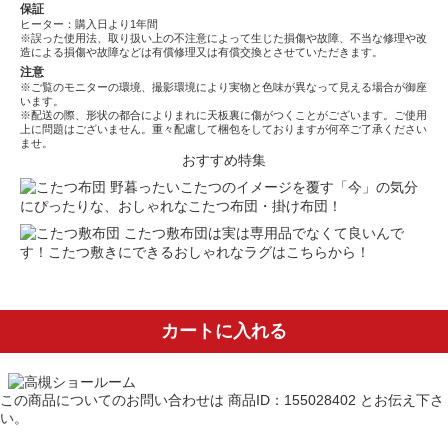
保証
ヒーター：購入日より1年間
※誤った使用法、取り扱い上の不注意によって生じた損傷や故障、不当な修理や改
造による損傷や故障などは有償修理又は有償交換とさせていただきます。
注意
※ご覧のモニターの環境、撮影環境により実物と色味が異なって見える場合が御座
います。
※配送の際、形状の都合によりまれに天板裏に傷がつくことがございます。ご使用
上に問題はございません。重々配慮して梱包をしておりますが何卒ご了承ください
ませ。
おすすめ特集
野暮ったいこたつのイメージを覆す「今」の気分
にぴったりな、おしゃれなこたつ布団・掛け布団！
こたつ敷布団は実は専用品でなくて良いんで
す！こたつ敷きにできるおしゃれなラグはこちらから！
カートに入れる
この商品についてのお問い合わせは
商品ID：155028402
とお伝え下さ
い。