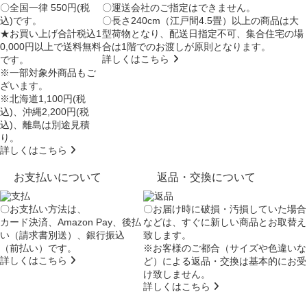
〇全国一律 550円(税
〇運送会社のご指定はできません。
込)です。
〇長さ240cm（江戸間4.5畳）以上の商品は大
★お買い上げ合計税込1
型荷物となり、
配送日指定不可
、集合住宅の場
0,000円以上で送料無料
合は
1階でのお渡し
が原則となります。
詳しくはこちら
です。
※一部対象外商品もご
ざいます。
※北海道1,100円(税
込)、沖縄2,200円(税
込)、離島は別途見積
り。
詳しくはこちら
お支払いについて
返品・交換について
〇お支払い方法は、
〇お届け時に破損・汚損していた場合
カード決済、Amazon Pay、後払
などは、すぐに新しい商品とお取替え
い（請求書別送）、銀行振込
致します。
（前払い）です。
※お客様のご都合（サイズや色違いな
詳しくはこちら
ど）による返品・交換は基本的にお受
け致しません。
詳しくはこちら