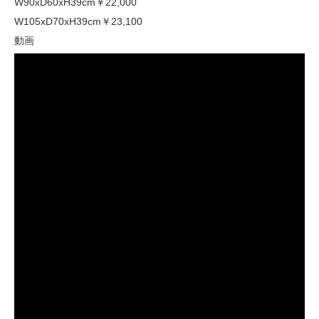
W90xD60xH39cm
￥22,000
W105xD70xH39cm
￥23,100
動画