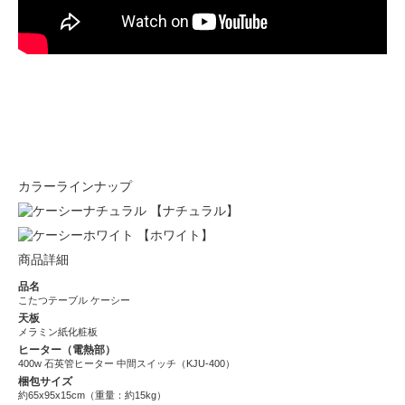
カラーラインナップ
【ナチュラル】
【ホワイト】
商品詳細
品名
こたつテーブル ケーシー
天板
メラミン紙化粧板
ヒーター（電熱部）
400w 石英管ヒーター 中間スイッチ（KJU-400）
梱包サイズ
約65x95x15cm（重量：約15kg）