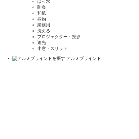
はっ水
防炎
和紙
柄物
業務用
洗える
プロジェクター・投影
遮光
小窓・スリット
アルミブラインド
ハニカムスクリーン
縦型ブラインド
寝装品
家具
家具トップページ
こたつテーブル
こたつ布団
ベッド
ソファ
テーブル・チェア