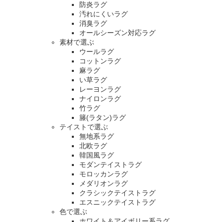
防炎ラグ
汚れにくいラグ
消臭ラグ
オールシーズン対応ラグ
素材で選ぶ
ウールラグ
コットンラグ
麻ラグ
い草ラグ
レーヨンラグ
ナイロンラグ
竹ラグ
籐(ラタン)ラグ
テイストで選ぶ
無地系ラグ
北欧ラグ
韓国風ラグ
モダンテイストラグ
モロッカンラグ
メダリオンラグ
クラシックテイストラグ
エスニックテイストラグ
色で選ぶ
ホワイト＆アイボリー系ラグ