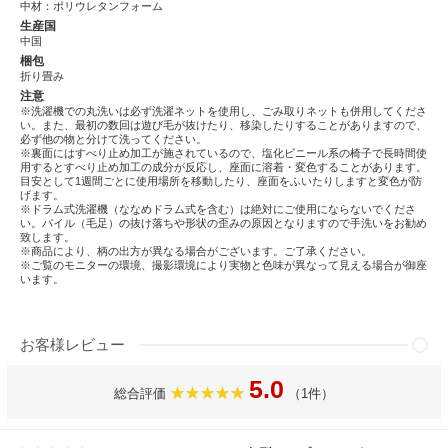
中材：ポリウレタンフォーム
生産国
中国
梱包
折り畳み
注意
※洗濯機での丸洗いは必ず洗濯ネットを使用し、ごみ取りネットも併用してくださ
い。また、最初の数回は遊び毛が抜けたり、移染したりすることがありますので、
必ず他の物と分けて洗ってください。
※裏面にはすべり止め加工が施されているので、塩化ビニール系の椅子で長時間使
用するとすべり止め加工の成分が反応し、座面に溶着・変色することがあります。
目安として1週間ごとに使用場所を移動したり、座面をふいたりしますと変色が防
げます。
※ドラム式洗濯機（ななめドラム式を含む）は絶対にご使用にならないでくださ
い。パイル（毛足）の抜け落ちや形状の歪みの原因となりますので手洗いをお勧め
致します。
※商品により、柄の出方が異なる場合がございます。ご了承ください。
※ご覧のモニターの環境、撮影環境により実物と色味が異なって見える場合が御座
います。
お客様レビュー
5.0
総合評価
（1件）