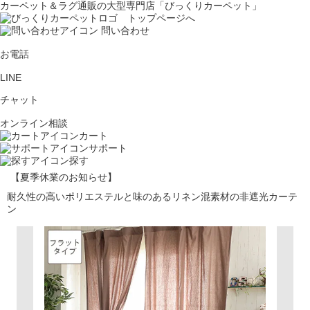
カーペット＆ラグ通販の大型専門店「びっくりカーペット」
問い合わせ
お電話
LINE
チャット
オンライン相談
カート
サポート
探す
【夏季休業のお知らせ】
耐久性の高いポリエステルと味のあるリネン混素材の非遮光カーテ
ン