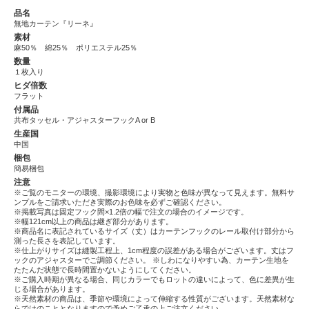
品名
無地カーテン『リーネ』
素材
麻50％ 綿25％ ポリエステル25％
数量
１枚入り
ヒダ倍数
フラット
付属品
共布タッセル・アジャスターフックA or B
生産国
中国
梱包
簡易梱包
注意
※ご覧のモニターの環境、撮影環境により実物と色味が異なって見えます。無料サ
ンプルをご請求いただき実際のお色味を必ずご確認ください。
※掲載写真は固定フック間×1.2倍の幅で注文の場合のイメージです。
※幅121cm以上の商品は継ぎ部分があります。
※商品名に表記されているサイズ（丈）はカーテンフックのレール取付け部分から
測った長さを表記しています。
※仕上がりサイズは縫製工程上、1cm程度の誤差がある場合がございます。丈はフ
ックのアジャスターでご調節ください。
※しわになりやすい為、カーテン生地を
たたんだ状態で長時間置かないようにしてください。
※ご購入時期が異なる場合、同じカラーでもロットの違いによって、色に差異が生
じる場合があります。
※天然素材の商品は、季節や環境によって伸縮する性質がございます。天然素材な
らではのこととなりますので予めご了承の上ご注文ください。