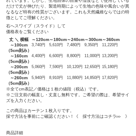
れています。しかし、生地自体の自重や湿度などで使用している
だけで丈が伸びたり、製造時期によって生地の色味や風合いが異
なるなど特有の性質がございます。これも天然繊維ならではの特
徴としてご理解ください。
右へスワイプ（スライド）して
価格表をご覧ください
丈 ＼ 横幅
～120cm
～180cm
～240cm
～300cm
～360cm
～100cm
3,740円
5,610円
7,480円
9,350円
11,220円
（5cm刻み）
～160cm
4,400円
6,600円
8,800円
11,000円
13,200円
（5cm刻み）
～200cm
5,060円
7,590円
10,120円
12,650円
15,180円
（5cm刻み）
～260cm
5,940円
8,910円
11,880円
14,850円
17,820円
（5cm刻み）
※全てcm表記／価格は１枚の値段（税込）です。
※ご注文前の幅直し・丈直し無料です。ご希望の際は、希望サイ
ズを入力ください。
この商品はカーテン１枚入りです。
採寸方法を事前にご確認ください！
《 採寸方法はコチラ▹▹ 》
商品詳細