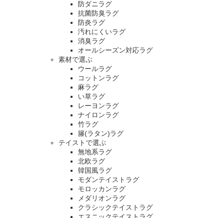
防ダニラグ
抗菌防臭ラグ
防炎ラグ
汚れにくいラグ
消臭ラグ
オールシーズン対応ラグ
素材で選ぶ
ウールラグ
コットンラグ
麻ラグ
い草ラグ
レーヨンラグ
ナイロンラグ
竹ラグ
籐(ラタン)ラグ
テイストで選ぶ
無地系ラグ
北欧ラグ
韓国風ラグ
モダンテイストラグ
モロッカンラグ
メダリオンラグ
クラシックテイストラグ
エスニックテイストラグ