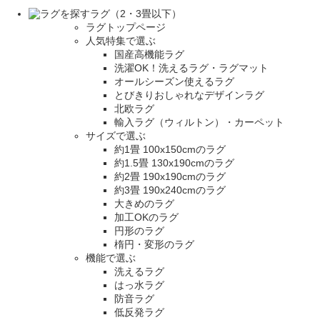
ラグ（2・3畳以下）
ラグトップページ
人気特集で選ぶ
国産高機能ラグ
洗濯OK！洗えるラグ・ラグマット
オールシーズン使えるラグ
とびきりおしゃれなデザインラグ
北欧ラグ
輸入ラグ（ウィルトン）・カーペット
サイズで選ぶ
約1畳 100x150cmのラグ
約1.5畳 130x190cmのラグ
約2畳 190x190cmのラグ
約3畳 190x240cmのラグ
大きめのラグ
加工OKのラグ
円形のラグ
楕円・変形のラグ
機能で選ぶ
洗えるラグ
はっ水ラグ
防音ラグ
低反発ラグ