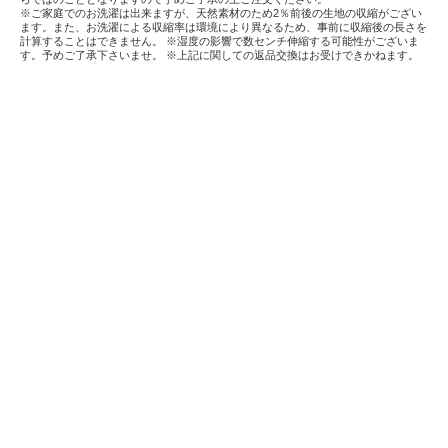
※ご家庭でのお洗濯は出来ますが、天然素材のため2％前後の生地の収縮がござい
ます。また、お洗濯による収縮率は環境により異なるため、事前に収縮後の長さを
計算することはできません。 ※湿度の影響で数センチ伸縮する可能性がございま
す。予めご了承下さいませ。 ※上記に関しての返品交換はお受けできかねます。