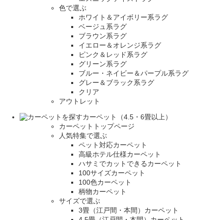
色で選ぶ
ホワイト＆アイボリー系ラグ
ベージュ系ラグ
ブラウン系ラグ
イエロー＆オレンジ系ラグ
ピンク＆レッド系ラグ
グリーン系ラグ
ブルー・ネイビー＆パープル系ラグ
グレー＆ブラック系ラグ
クリア
アウトレット
カーペット（4.5・6畳以上）
カーペットトップページ
人気特集で選ぶ
ペット対応カーペット
高級ホテル仕様カーペット
ハサミでカットできるカーペット
100サイズカーペット
100色カーペット
柄物カーペット
サイズで選ぶ
3畳（江戸間・本間）カーペット
4.5畳（江戸間・本間）カーペット