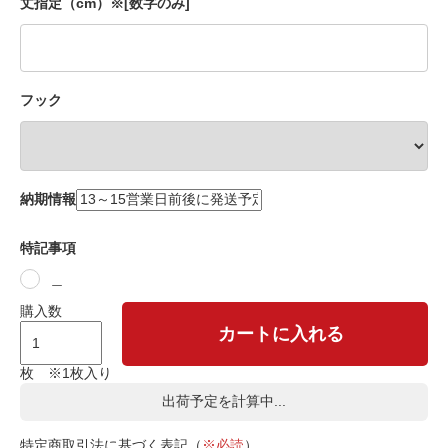
丈指定（cm）※[数字のみ]
フック
納期情報
特記事項
＿
購入数
カートに入れる
枚 ※1枚入り
出荷予定を計算中...
特定商取引法に基づく表記（
※必読
）