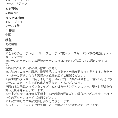
レース：Aフック
ヒダ倍数
1.5倍ひだ
タッセル有無
ドレープ：有
レース：無
生産国
中国
梱包
簡易梱包
注意
※こちらのカーテンは、ドレープカーテン2枚＋レースカーテン2枚の4枚組セット
カーテンです。
※レースカーテンの丈は厚地カーテンより-2cmサイズ加工してお届けいたしま
す。
※既成品のため、柄の出方は選べません。
※ご覧のモニターの環境、撮影環境により実物と色味が異なって見えます。無料サ
ンプルをご請求いただき実際のお色味を必ずご確認ください。
※共生地のタッセルに関しましても、柄の指定、表裏の柄合わせ・色合わせはでき
ません。また、左右で柄の出方が異なることもございます。
※商品名に表記されているサイズ（丈）はカーテンフックのレール取付け部分から
測った長さを表記しています。
※仕上がりサイズは縫製工程上、1cm程度の誤差がある場合がございます。丈はフ
ックのアジャスターでご調節ください。
※上記に関しての返品交換はお受けできかねます。
※スチームアイロンをかけて頂くと、生地のシワが取れやすくなります。