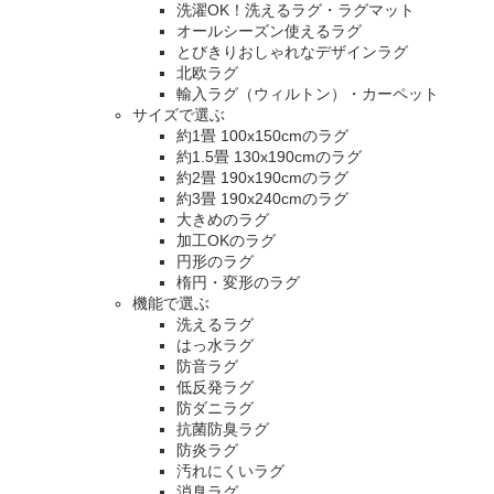
洗濯OK！洗えるラグ・ラグマット
オールシーズン使えるラグ
とびきりおしゃれなデザインラグ
北欧ラグ
輸入ラグ（ウィルトン）・カーペット
サイズで選ぶ
約1畳 100x150cmのラグ
約1.5畳 130x190cmのラグ
約2畳 190x190cmのラグ
約3畳 190x240cmのラグ
大きめのラグ
加工OKのラグ
円形のラグ
楕円・変形のラグ
機能で選ぶ
洗えるラグ
はっ水ラグ
防音ラグ
低反発ラグ
防ダニラグ
抗菌防臭ラグ
防炎ラグ
汚れにくいラグ
消臭ラグ