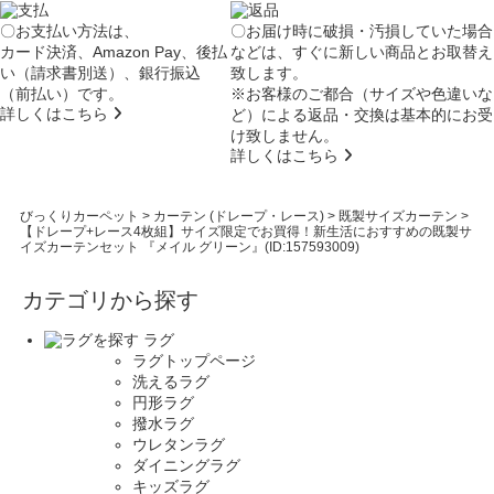
〇お支払い方法は、
〇お届け時に破損・汚損していた場合
カード決済、Amazon Pay、後払
などは、すぐに新しい商品とお取替え
い（請求書別送）、銀行振込
致します。
（前払い）です。
※お客様のご都合（サイズや色違いな
詳しくはこちら
ど）による返品・交換は基本的にお受
け致しません。
詳しくはこちら
びっくりカーペット
>
カーテン (ドレープ・レース)
>
既製サイズカーテン
>
【ドレープ+レース4枚組】サイズ限定でお買得！新生活におすすめの既製サ
イズカーテンセット 『メイル グリーン』(ID:157593009)
カテゴリから探す
ラグ
ラグトップページ
洗えるラグ
円形ラグ
撥水ラグ
ウレタンラグ
ダイニングラグ
キッズラグ