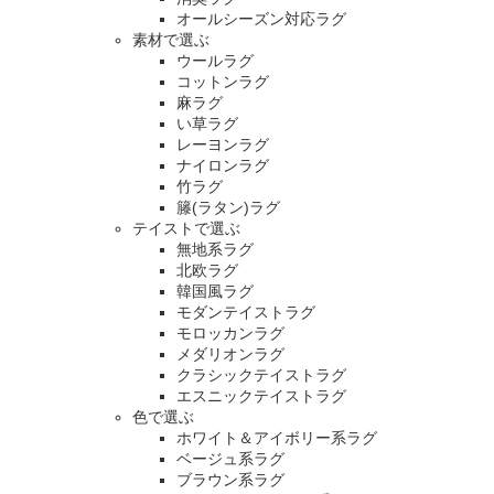
オールシーズン対応ラグ
素材で選ぶ
ウールラグ
コットンラグ
麻ラグ
い草ラグ
レーヨンラグ
ナイロンラグ
竹ラグ
籐(ラタン)ラグ
テイストで選ぶ
無地系ラグ
北欧ラグ
韓国風ラグ
モダンテイストラグ
モロッカンラグ
メダリオンラグ
クラシックテイストラグ
エスニックテイストラグ
色で選ぶ
ホワイト＆アイボリー系ラグ
ベージュ系ラグ
ブラウン系ラグ