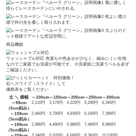
風に優しく
揺らぐレースカーテンにいやされる。
程よい透け
感で外の光を優しく取り入れます。
大ぶりのド
ッド模様でアートな窓辺空間に。
商品機能
ウォッシャブル対応
色落ちや色あせが少なく、縮みにくい生地
なのでご家庭でお洗濯が可能です。※洗濯前に洗濯ラベルを必ず
ご確認ください。
右へスワイプ（スライド）して
価格表をご覧ください
丈 ＼ 横幅
～100cm
～150cm
～200cm
～250cm
～300cm
～99cm
2,110円
3,170円
4,220円
5,280円
6,340円
（5cm刻み）
～159cm
2,460円
3,700円
4,930円
6,160円
7,390円
（5cm刻み）
～199cm
2,990円
4,490円
5,980円
7,480円
8,980円
（5cm刻み）
～259cm
3,340円
5,020円
6,690円
8,360円
10,030円