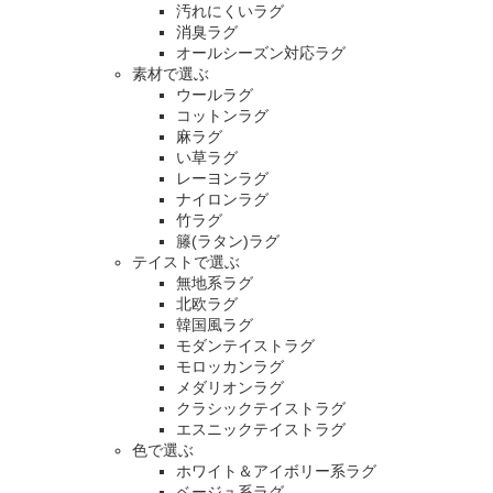
汚れにくいラグ
消臭ラグ
オールシーズン対応ラグ
素材で選ぶ
ウールラグ
コットンラグ
麻ラグ
い草ラグ
レーヨンラグ
ナイロンラグ
竹ラグ
籐(ラタン)ラグ
テイストで選ぶ
無地系ラグ
北欧ラグ
韓国風ラグ
モダンテイストラグ
モロッカンラグ
メダリオンラグ
クラシックテイストラグ
エスニックテイストラグ
色で選ぶ
ホワイト＆アイボリー系ラグ
ベージュ系ラグ