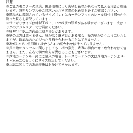
注意
※ご覧のモニターの環境、撮影環境により実物と色味が異なって見える場合が御座
います。無料サンプルをご請求いただき実際のお色味を必ずご確認ください。
※商品名に表記されているサイズ（丈）はカーテンフックのレール取付け部分から
測った長さを表記しています。
※仕上がりサイズは縫製工程上、1cm程度の誤差がある場合がございます。丈はフ
ックのアジャスターでご調節ください。
※幅101cm以上の商品は継ぎ部分があります。
※柄の出方は選べません。幅が広く継ぎ目がある場合、極力柄が合うようにいたし
ますが、既成品のためぴったり柄を合わせることはできません。
※2枚以上でご使用頂く場合も左右の柄合わせは行っておりません。
※共生地のタッセルに関しましても、柄の指定、表裏の柄合わせ・色合わせはでき
ません。また、左右で柄の出方が異なることもございます。
※厚地カーテンを一緒にご購入の場合、レースカーテンの丈は厚地カーテンより-
１～2cmになるようにサイズ指定してください。
※上記に関しての返品交換はお受けできかねます。