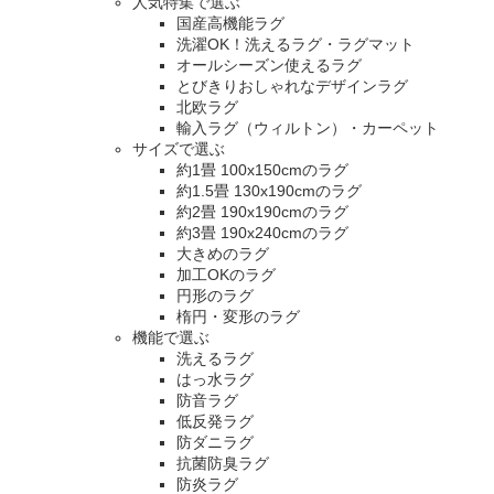
人気特集で選ぶ
国産高機能ラグ
洗濯OK！洗えるラグ・ラグマット
オールシーズン使えるラグ
とびきりおしゃれなデザインラグ
北欧ラグ
輸入ラグ（ウィルトン）・カーペット
サイズで選ぶ
約1畳 100x150cmのラグ
約1.5畳 130x190cmのラグ
約2畳 190x190cmのラグ
約3畳 190x240cmのラグ
大きめのラグ
加工OKのラグ
円形のラグ
楕円・変形のラグ
機能で選ぶ
洗えるラグ
はっ水ラグ
防音ラグ
低反発ラグ
防ダニラグ
抗菌防臭ラグ
防炎ラグ