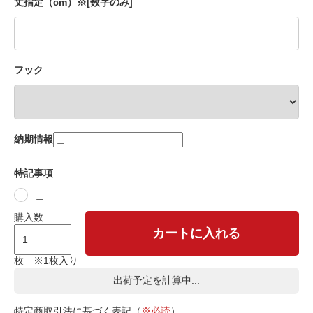
丈指定（cm）※[数字のみ]
フック
納期情報
特記事項
＿
購入数
カートに入れる
枚 ※1枚入り
出荷予定を計算中...
特定商取引法に基づく表記（
※必読
）