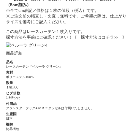
（5cm刻み）
※全てcm表記／価格は１枚の値段（税込）です。
※ご注文前の幅直し・丈直し無料です。ご希望の際は、仕上がり
サイズを備考にご記入ください。
この商品はレースカーテン１枚入りです。
採寸方法を事前にご確認ください！
《 採寸方法はコチラ▹▹ 》
商品詳細
品名
レースカーテン『ペルーラ グリーン』
素材
ポリエステル100％
数量
１枚入り
ヒダ倍数
1.5倍ひだ
付属品
アジャスターフックA or B ※タッセルは付属いたしません。
生産国
日本
梱包
簡易梱包