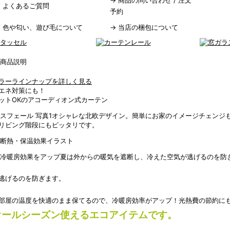
→
商品の問い合わせ / 注文
→
よくあるご質問
予約
→
色や匂い、遊び毛について
→
当店の梱包について
ラーラインナップを詳しく見る
エネ対策にも！
ットOKのアコーディオン式カーテン
オシャレな北欧デザイン。簡単にお家のイメージチェンジ
リビング階段にもピッタリです。
夏は外からの暖気を遮断し、冷えた空気が逃げるのを防
逃げるのを防ぎます。
部屋の温度を快適のまま保てるので、冷暖房効率がアップ！光熱費の節約に
オールシーズン使えるエコアイテムです。