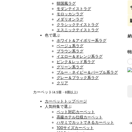
韓国風ラグ
モダンテイストラグ
モロッカンラグ
メダリオンラグ
クラシックテイストラグ
エスニックテイストラグ
色で選ぶ
納
ホワイト＆アイボリー系ラグ
ベージュ系ラグ
ブラウン系ラグ
特
イエロー＆オレンジ系ラグ
ピンク＆レッド系ラグ
グリーン系ラグ
ブルー・ネイビー＆パープル系ラグ
グレー＆ブラック系ラグ
クリア
カーペット
(4.5畳・6畳以上)
カーペットトップページ
人気特集で選ぶ
ペット対応カーペット
高級ホテル仕様カーペット
ハサミでカットできるカーペット
100サイズカーペット