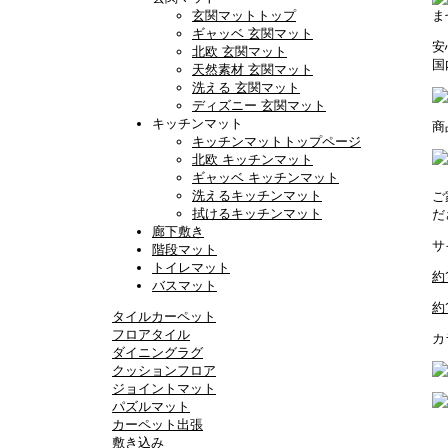
玄関マットトップ
ま
ギャッベ 玄関マット
安
北欧 玄関マット
国
天然素材 玄関マット
洗える 玄関マット
ディズニー 玄関マット
キッチンマット
商
キッチンマットトップページ
北欧 キッチンマット
ギャッベ キッチンマット
洗えるキッチンマット
ご
拭けるキッチンマット
だ
廊下敷き
サ
階段マット
トイレマット
約
バスマット
約
タイルカーペット
フロアタイル
カ
ダイニングラグ
クッションフロア
ジョイントマット
パズルマット
カーペット出張
敷き込み