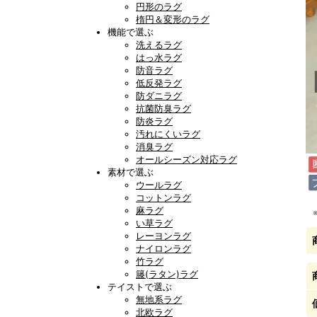
円形のラグ
楕円＆変形のラグ
機能で選ぶ
洗えるラグ
はっ水ラグ
防音ラグ
低反発ラグ
防ダニラグ
抗菌防臭ラグ
防炎ラグ
汚れにくいラグ
消臭ラグ
オールシーズン対応ラグ
素材で選ぶ
ウールラグ
コットンラグ
麻ラグ
い草ラグ
レーヨンラグ
ナイロンラグ
竹ラグ
籐(ラタン)ラグ
テイストで選ぶ
無地系ラグ
北欧ラグ