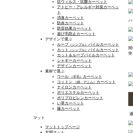
抗ウィルス・抗菌カーペット
アトピー・アレルギー対策カーペッ
ト
消臭カーペット
ハ
防炎カーペット
防音効果カーペット
遊び毛防止カーペット
デザインで選ぶ
ループ
パイルカーペット
（シンプル）
間
カット
パイルカーペット
（シンプル）
突
カット＆ループパイルカーペット
シャギーカーペット
デザインカーペット
素材で選ぶ
ウール
カーペット
（羊毛）
コットン
カーペット
（綿・デニム）
ナイロンカーペット
ポリエステルカーペット
ポリプロピレンカーペット
い草カーペット
籐カーペット
マット
マットトップページ
玄関マット