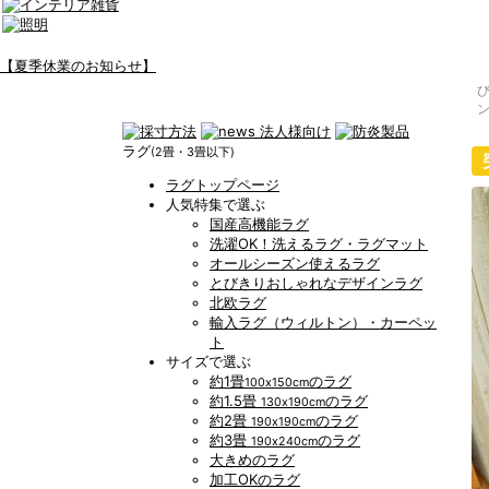
【夏季休業のお知らせ】
ラグ
(2畳・3畳以下)
ラグトップページ
人気特集で選ぶ
国産高機能ラグ
洗濯OK！洗えるラグ・ラグマット
オールシーズン使えるラグ
とびきりおしゃれなデザインラグ
北欧ラグ
輸入ラグ（ウィルトン）・カーペッ
ト
サイズで選ぶ
約1畳
のラグ
100x150cm
約1.5畳
のラグ
130x190cm
約2畳
のラグ
190x190cm
約3畳
のラグ
190x240cm
大きめのラグ
加工OKのラグ