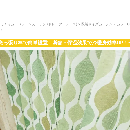
びっくりカーペット
>
カーテン (ドレープ・レース)
>
既製サイズカーテン
>
カットO
ン』
突っ張り棒で簡単設置！断熱・保温効果で冷暖房効率UP！