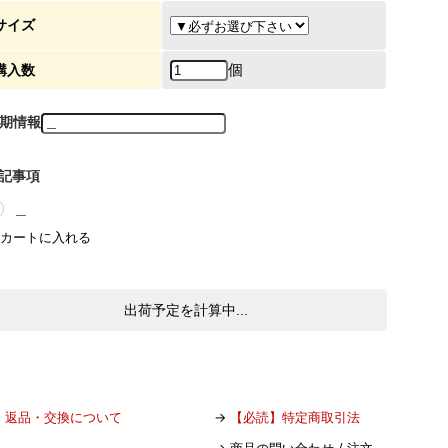
サイズ
個
購入数
期情報
記事項
＿
出荷予定を計算中...
→
返品・交換について
→
【必読】特定商取引法