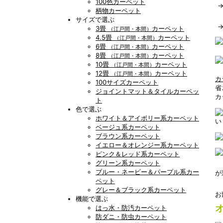
100色カーペット
柄物カーペット
サイズで選ぶ
3畳
カーペット
（江戸間・本間）
4.5畳
カーペット
（江戸間・本間）
6畳
カーペット
（江戸間・本間）
8畳
カーペット
（江戸間・本間）
10畳
カーペット
（江戸間・本間）
12畳
カーペット
（江戸間・本間）
カ
100サイズカーペット
省
ジョイントマット＆タイルカーペッ
カ
ト
色で選ぶ
ホワイト＆アイボリー系カーペット
い
ベージュ系カーペット
ブラウン系カーペット
イエロー＆オレンジー系カーペット
ピンク＆レッド系カーペット
グリーン系カーペット
ブルー・ネービー＆パープル系カー
が
ペット
グレー＆ブラック系カーペット
お
機能で選ぶ
はっ水・防汚カーペット
防ダニ・防虫カーペット