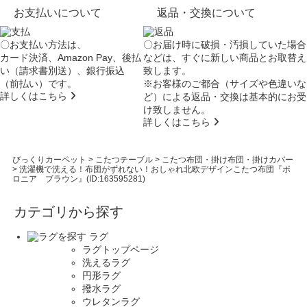
お支払いについて
返品・交換について
〇お支払い方法は、
〇お届け時に破損・汚損していた場合
カード決済、Amazon Pay、後払
などは、すぐに新しい商品とお取替え
い（請求書別送）、銀行振込
致します。
（前払い）です。
※お客様のご都合（サイズや色違いな
詳しくはこちら
ど）による返品・交換は基本的にお受
け致しません。
詳しくはこちら
びっくりカーペット
>
こたつテーブル
>
こたつ布団・掛け布団・掛けカバー
>
洗濯機で洗える！布団がずれない！おしゃれ北欧デザインこたつ布団『ボ
ロニア ブラウン』(ID:163595281)
カテゴリから探す
ラグ
ラグトップページ
洗えるラグ
円形ラグ
撥水ラグ
ウレタンラグ