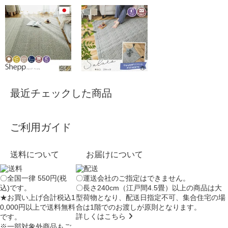
最近チェックした商品
ご利用ガイド
送料について
お届けについて
〇全国一律 550円(税
〇運送会社のご指定はできません。
込)です。
〇長さ240cm（江戸間4.5畳）以上の商品は大
★お買い上げ合計税込1
型荷物となり、
配送日指定不可
、集合住宅の場
0,000円以上で送料無料
合は
1階でのお渡し
が原則となります。
詳しくはこちら
です。
※一部対象外商品もご