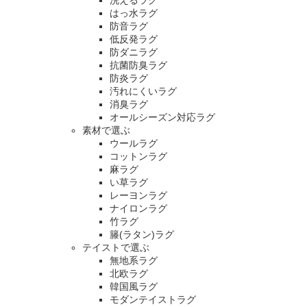
洗えるラグ
はっ水ラグ
防音ラグ
低反発ラグ
防ダニラグ
抗菌防臭ラグ
防炎ラグ
汚れにくいラグ
消臭ラグ
オールシーズン対応ラグ
素材で選ぶ
ウールラグ
コットンラグ
麻ラグ
い草ラグ
レーヨンラグ
ナイロンラグ
竹ラグ
籐(ラタン)ラグ
テイストで選ぶ
無地系ラグ
北欧ラグ
韓国風ラグ
モダンテイストラグ