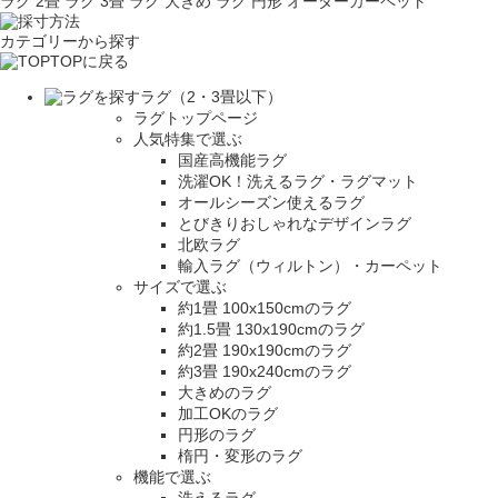
ラグ 2畳
ラグ 3畳
ラグ 大きめ
ラグ 円形
オーダーカーペット
カテゴリーから探す
TOPに戻る
ラグ（2・3畳以下）
ラグトップページ
人気特集で選ぶ
国産高機能ラグ
洗濯OK！洗えるラグ・ラグマット
オールシーズン使えるラグ
とびきりおしゃれなデザインラグ
北欧ラグ
輸入ラグ（ウィルトン）・カーペット
サイズで選ぶ
約1畳 100x150cmのラグ
約1.5畳 130x190cmのラグ
約2畳 190x190cmのラグ
約3畳 190x240cmのラグ
大きめのラグ
加工OKのラグ
円形のラグ
楕円・変形のラグ
機能で選ぶ