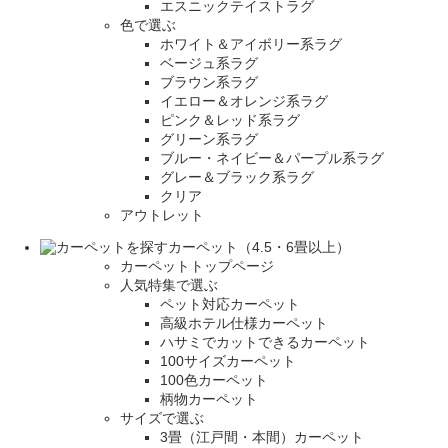
エスニックテイストラグ
色で選ぶ
ホワイト＆アイボリー系ラグ
ベージュ系ラグ
ブラウン系ラグ
イエロー＆オレンジ系ラグ
ピンク＆レッド系ラグ
グリーン系ラグ
ブルー・ネイビー＆パープル系ラグ
グレー＆ブラック系ラグ
クリア
アウトレット
カーペット（4.5・6畳以上）
カーペットトップページ
人気特集で選ぶ
ペット対応カーペット
高級ホテル仕様カーペット
ハサミでカットできるカーペット
100サイズカーペット
100色カーペット
柄物カーペット
サイズで選ぶ
3畳（江戸間・本間）カーペット