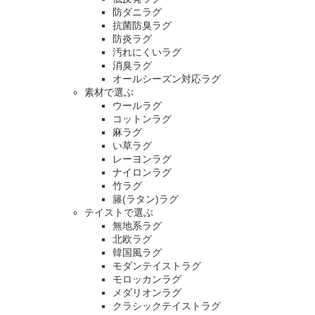
防ダニラグ
抗菌防臭ラグ
防炎ラグ
汚れにくいラグ
消臭ラグ
オールシーズン対応ラグ
素材で選ぶ
ウールラグ
コットンラグ
麻ラグ
い草ラグ
レーヨンラグ
ナイロンラグ
竹ラグ
籐(ラタン)ラグ
テイストで選ぶ
無地系ラグ
北欧ラグ
韓国風ラグ
モダンテイストラグ
モロッカンラグ
メダリオンラグ
クラシックテイストラグ