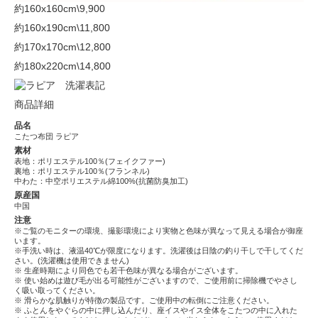
約160x160cm
\9,900
約160x190cm
\11,800
約170x170cm
\12,800
約180x220cm
\14,800
商品詳細
品名
こたつ布団 ラピア
素材
表地：ポリエステル100％(フェイクファー)
裏地：ポリエステル100％(フランネル)
中わた：中空ポリエステル綿100%(抗菌防臭加工)
原産国
中国
注意
※ご覧のモニターの環境、撮影環境により実物と色味が異なって見える場合が御座
います。
※手洗い時は、液温40℃が限度になります。洗濯後は日陰の釣り干しで干してくだ
さい。(洗濯機は使用できません)
※ 生産時期により同色でも若干色味が異なる場合がございます。
※ 使い始めは遊び毛が出る可能性がございますので、ご使用前に掃除機でやさし
く吸い取ってください。
※ 滑らかな肌触りが特徴の製品です。ご使用中の転倒にご注意ください。
※ ふとんをやぐらの中に押し込んだり、座イスやイス全体をこたつの中に入れた