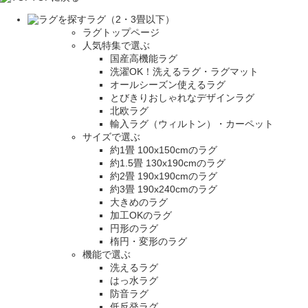
ラグ（2・3畳以下）
ラグトップページ
人気特集で選ぶ
国産高機能ラグ
洗濯OK！洗えるラグ・ラグマット
オールシーズン使えるラグ
とびきりおしゃれなデザインラグ
北欧ラグ
輸入ラグ（ウィルトン）・カーペット
サイズで選ぶ
約1畳 100x150cmのラグ
約1.5畳 130x190cmのラグ
約2畳 190x190cmのラグ
約3畳 190x240cmのラグ
大きめのラグ
加工OKのラグ
円形のラグ
楕円・変形のラグ
機能で選ぶ
洗えるラグ
はっ水ラグ
防音ラグ
低反発ラグ