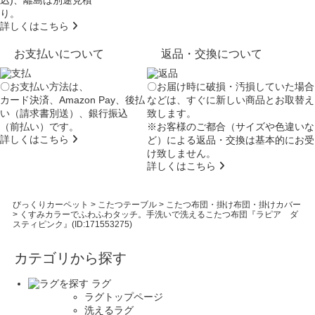
込)、離島は別途見積
り。
詳しくはこちら
お支払いについて
返品・交換について
〇お支払い方法は、
〇お届け時に破損・汚損していた場合
カード決済、Amazon Pay、後払
などは、すぐに新しい商品とお取替え
い（請求書別送）、銀行振込
致します。
（前払い）です。
※お客様のご都合（サイズや色違いな
詳しくはこちら
ど）による返品・交換は基本的にお受
け致しません。
詳しくはこちら
びっくりカーペット
>
こたつテーブル
>
こたつ布団・掛け布団・掛けカバー
>
くすみカラーでふわふわタッチ。手洗いで洗えるこたつ布団『ラピア ダ
スティピンク』(ID:171553275)
カテゴリから探す
ラグ
ラグトップページ
洗えるラグ