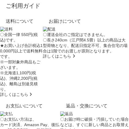
ご利用ガイド
送料について
お届けについて
〇全国一律 550円(税
〇運送会社のご指定はできません。
込)です。
〇長さ240cm（江戸間4.5畳）以上の商品は大
★お買い上げ合計税込1
型荷物となり、
配送日指定不可
、集合住宅の場
0,000円以上で送料無料
合は
1階でのお渡し
が原則となります。
詳しくはこちら
です。
※一部対象外商品もご
ざいます。
※北海道1,100円(税
込)、沖縄2,200円(税
込)、離島は別途見積
り。
詳しくはこちら
お支払いについて
返品・交換について
〇お支払い方法は、
〇お届け時に破損・汚損していた場合
カード決済、Amazon Pay、後払
などは、すぐに新しい商品とお取替え