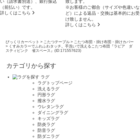
い（請求書別送）、銀行振込
致します。
（前払い）です。
※お客様のご都合（サイズや色違いな
詳しくはこちら
ど）による返品・交換は基本的にお受
け致しません。
詳しくはこちら
びっくりカーペット
>
こたつテーブル
>
こたつ布団・掛け布団・掛けカバー
>
くすみカラーでふわふわタッチ。手洗いで洗えるこたつ布団『ラピア ダ
スティピンク 省スペース』(ID:171557623)
カテゴリから探す
ラグ
ラグトップページ
洗えるラグ
円形ラグ
撥水ラグ
ウレタンラグ
ダイニングラグ
キッズラグ
防炎ラグ
防音ラグ
防ダニラグ