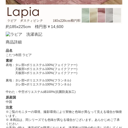
約185x225cm 楕円形
￥14,600
商品詳細
品名
こたつ布団 ラピア
素材
表地：タレ部=ポリエステル100%(フェイクファー)
天板部=ポリエステル100%(フェイクファー)
天板部=ポリエステル100%(フェイクファー)
裏地：タレ部=ポリエステル100%(フランネル)
タレ部=ポリエステル100%(フランネル)
中わた：中空ポリエステル綿100%(抗菌防臭加工)
原産国
中国
注意
※ご覧のモニターの環境、撮影環境により実物と色味が異なって見える場合が御座
います。
※ 本商品は、同シリーズでも色味が異なる場合がございます。あらかじめご了承
ください
※手洗い時は、液温40℃が限度になります。洗濯後は日陰の釣り干しで干してくだ