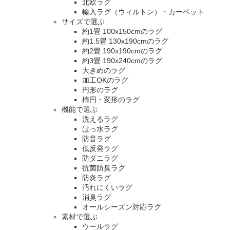
北欧ラグ
輸入ラグ（ウィルトン）・カーペット
サイズで選ぶ
約1畳 100x150cmのラグ
約1.5畳 130x190cmのラグ
約2畳 190x190cmのラグ
約3畳 190x240cmのラグ
大きめのラグ
加工OKのラグ
円形のラグ
楕円・変形のラグ
機能で選ぶ
洗えるラグ
はっ水ラグ
防音ラグ
低反発ラグ
防ダニラグ
抗菌防臭ラグ
防炎ラグ
汚れにくいラグ
消臭ラグ
オールシーズン対応ラグ
素材で選ぶ
ウールラグ