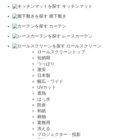
キッチンマット
廊下敷き
カーテン
レースカーテン
ロールスクリーン
ロールスクリーントップ
短納期
つっぱり
激安
日本製
幅広・ワイド
UVカット
遮熱
はっ水
防炎
和紙
柄物
業務用
洗える
プロジェクター・投影