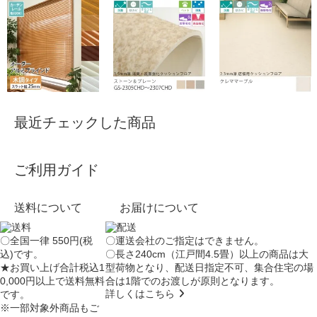
最近チェックした商品
ご利用ガイド
送料について
お届けについて
〇全国一律 550円(税
〇運送会社のご指定はできません。
込)です。
〇長さ240cm（江戸間4.5畳）以上の商品は大
★お買い上げ合計税込1
型荷物となり、
配送日指定不可
、集合住宅の場
0,000円以上で送料無料
合は
1階でのお渡し
が原則となります。
詳しくはこちら
です。
※一部対象外商品もご