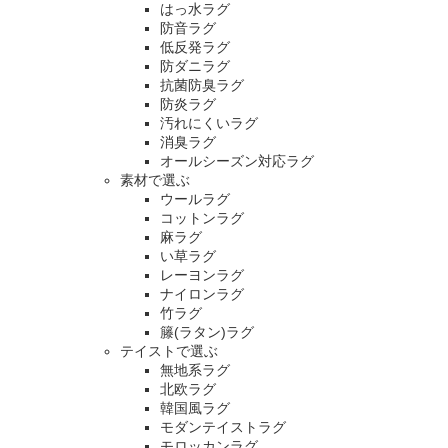
はっ水ラグ
防音ラグ
低反発ラグ
防ダニラグ
抗菌防臭ラグ
防炎ラグ
汚れにくいラグ
消臭ラグ
オールシーズン対応ラグ
素材で選ぶ
ウールラグ
コットンラグ
麻ラグ
い草ラグ
レーヨンラグ
ナイロンラグ
竹ラグ
籐(ラタン)ラグ
テイストで選ぶ
無地系ラグ
北欧ラグ
韓国風ラグ
モダンテイストラグ
モロッカンラグ