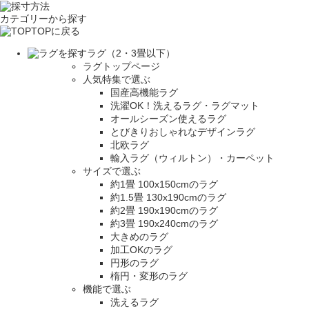
カテゴリーから探す
TOPに戻る
ラグ（2・3畳以下）
ラグトップページ
人気特集で選ぶ
国産高機能ラグ
洗濯OK！洗えるラグ・ラグマット
オールシーズン使えるラグ
とびきりおしゃれなデザインラグ
北欧ラグ
輸入ラグ（ウィルトン）・カーペット
サイズで選ぶ
約1畳 100x150cmのラグ
約1.5畳 130x190cmのラグ
約2畳 190x190cmのラグ
約3畳 190x240cmのラグ
大きめのラグ
加工OKのラグ
円形のラグ
楕円・変形のラグ
機能で選ぶ
洗えるラグ