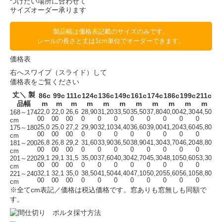
つけたい場所に合わせて
サイズオーダー承ります
製品幅は価格表記載のサイズのみです。
レールの長さと丈は1cm単位でオーダーできます。
価格表
右へスワイプ（スライド）して
価格表をご覧ください
丈＼ 製
86c
99c
111c
124c
136c
149c
161c
174c
186c
199c
211c
品幅
m
m
m
m
m
m
m
m
m
m
m
22,0
22,0
26,6
28,90
31,20
33,50
35,50
37,80
40,00
42,30
44,50
168～174
00
00
00
0
0
0
0
0
0
0
0
cm
25,0
25,0
27,2
29,90
32,10
34,40
36,60
39,00
41,20
43,60
45,80
175～180
00
00
00
0
0
0
0
0
0
0
0
cm
26,8
26,8
29,2
31,60
33,90
36,50
38,90
41,30
43,70
46,20
48,80
181～200
00
00
00
0
0
0
0
0
0
0
0
cm
29,1
29,1
31,5
35,00
37,60
40,30
42,70
45,30
48,10
50,60
53,30
201～220
00
00
00
0
0
0
0
0
0
0
0
cm
32,1
32,1
35,0
38,50
41,50
44,40
47,10
50,20
55,60
56,10
58,80
221～240
00
00
00
0
0
0
0
0
0
0
0
cm
※全てcm表記／価格は税込価格です。窓ありも窓無しも同額で
す。