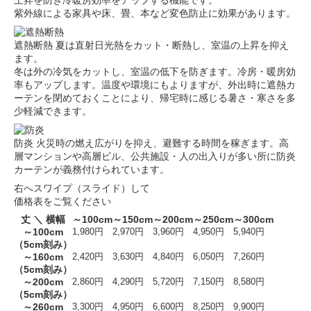
上昇を防ぎ冷暖房効率をアップする機能です。
紫外線による家具や床、畳、本など変色防止に効果があります。
遮熱断熱
夏は直射日光熱をカット・断熱し、室温の上昇を抑え
ます。
冬は外の冷気をカットし、室温の低下を防ぎます。冷房・暖房効
率もアップします。温度や環境にもよりますが、外出時に遮熱カ
ーテンを閉めておくことにより、帰宅時に感じる暑さ・寒さを多
少軽減できます。
防炎
火災時の燃え広がりを抑え、避難する時間を稼ぎます。高
層マンションや高層ビル、公共施設・人の出入りが多い所に防炎
カーテンが義務付けられています。
右へスワイプ（スライド）して
価格表をご覧ください
丈 ＼ 横幅
～100cm
～150cm
～200cm
～250cm
～300cm
～100cm
1,980円
2,970円
3,960円
4,950円
5,940円
（5cm刻み）
～160cm
2,420円
3,630円
4,840円
6,050円
7,260円
（5cm刻み）
～200cm
2,860円
4,290円
5,720円
7,150円
8,580円
（5cm刻み）
～260cm
3,300円
4,950円
6,600円
8,250円
9,900円