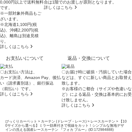
0,000円以上で送料無料
合は
1階でのお渡し
が原則となります。
詳しくはこちら
です。
※一部対象外商品もご
ざいます。
※北海道1,100円(税
込)、沖縄2,200円(税
込)、離島は別途見積
り。
詳しくはこちら
お支払いについて
返品・交換について
〇お支払い方法は、
〇お届け時に破損・汚損していた場合
カード決済、Amazon Pay、後払
などは、すぐに新しい商品とお取替え
い（請求書別送）、銀行振込
致します。
（前払い）です。
※お客様のご都合（サイズや色違いな
詳しくはこちら
ど）による返品・交換は基本的にお受
け致しません。
詳しくはこちら
びっくりカーペット
>
カーテン (ドレープ・レース)
>
レースカーテン
>
【10
0サイズから選べる】ミラー効果付きで視線をカット！シンプルな無地デザ
インの洗える国産レースカーテン 『フォカ ブルー』(ID:172984888)