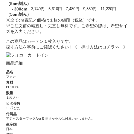
（5cm刻み）
～300cm
3,740円
5,610円
7,480円
9,350円
11,220円
（5cm刻み）
※全てcm表記／価格は１枚の値段（税込）です。
※ご注文前の幅直し・丈直し無料です。ご希望の際は、希望サイ
ズを入力ください。
この商品はカーテン１枚入りです。
採寸方法を事前にご確認ください！
《 採寸方法はコチラ▹▹ 》
商品詳細
品名
フォカ
素材
PE100％
数量
１枚入り
ヒダ倍数
1.5倍ひだ
付属品
アジャスターフックA or B ※タッセルは付属いたしません。
生産国
日本