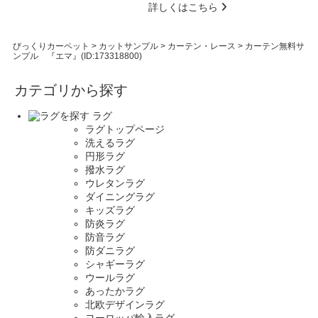
詳しくはこちら
びっくりカーペット
>
カットサンプル
>
カーテン・レース
>
カーテン無料サ
ンプル 『エマ』(ID:173318800)
カテゴリから探す
ラグ
ラグトップページ
洗えるラグ
円形ラグ
撥水ラグ
ウレタンラグ
ダイニングラグ
キッズラグ
防炎ラグ
防音ラグ
防ダニラグ
シャギーラグ
ウールラグ
あったかラグ
北欧デザインラグ
ヨーロッパ輸入ラグ