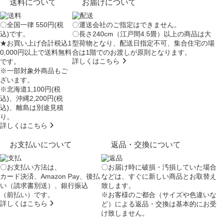
送料について
お届けについて
〇全国一律 550円(税
〇運送会社のご指定はできません。
込)です。
〇長さ240cm（江戸間4.5畳）以上の商品は大
★お買い上げ合計税込1
型荷物となり、
配送日指定不可
、集合住宅の場
0,000円以上で送料無料
合は
1階でのお渡し
が原則となります。
詳しくはこちら
です。
※一部対象外商品もご
ざいます。
※北海道1,100円(税
込)、沖縄2,200円(税
込)、離島は別途見積
り。
詳しくはこちら
お支払いについて
返品・交換について
〇お支払い方法は、
〇お届け時に破損・汚損していた場合
カード決済、Amazon Pay、後払
などは、すぐに新しい商品とお取替え
い（請求書別送）、銀行振込
致します。
（前払い）です。
※お客様のご都合（サイズや色違いな
詳しくはこちら
ど）による返品・交換は基本的にお受
け致しません。