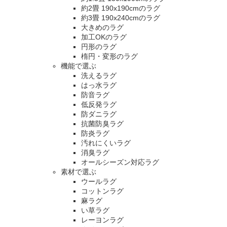
約2畳 190x190cmのラグ
約3畳 190x240cmのラグ
大きめのラグ
加工OKのラグ
円形のラグ
楕円・変形のラグ
機能で選ぶ
洗えるラグ
はっ水ラグ
防音ラグ
低反発ラグ
防ダニラグ
抗菌防臭ラグ
防炎ラグ
汚れにくいラグ
消臭ラグ
オールシーズン対応ラグ
素材で選ぶ
ウールラグ
コットンラグ
麻ラグ
い草ラグ
レーヨンラグ