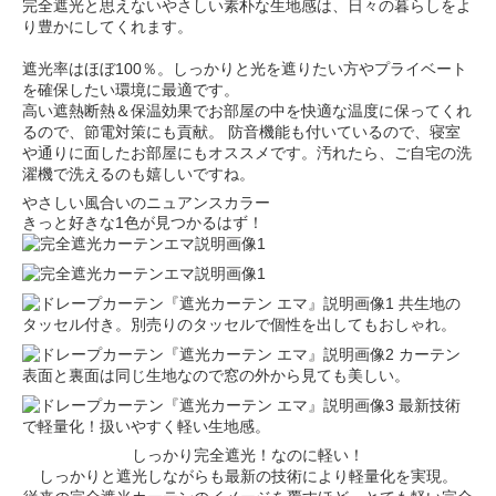
完全遮光と思えないやさしい素朴な生地感は、日々の暮らしをよ
り豊かにしてくれます。
遮光率はほぼ100％。しっかりと光を遮りたい方やプライベート
を確保したい環境に最適です。
高い遮熱断熱＆保温効果でお部屋の中を快適な温度に保ってくれ
るので、節電対策にも貢献。 防音機能も付いているので、寝室
や通りに面したお部屋にもオススメです。汚れたら、ご自宅の洗
濯機で洗えるのも嬉しいですね。
やさしい風合いのニュアンスカラー
きっと好きな1色が見つかるはず！
共生地の
タッセル付き。別売りのタッセルで個性を出してもおしゃれ。
カーテン
表面と裏面は同じ生地なので窓の外から見ても美しい。
最新技術
で軽量化！扱いやすく軽い生地感。
しっかり完全遮光！なのに軽い！
しっかりと遮光しながらも最新の技術により軽量化を実現。