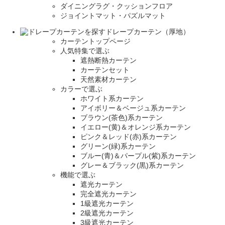
ダイニングラグ・クッションフロア
ジョイントマット・パズルマット
ドレープカーテン（厚地）
カーテントップページ
人気特集で選ぶ
遮熱断熱カーテン
カーテンセット
天然素材カーテン
カラーで選ぶ
ホワイト系カーテン
アイボリー＆ベージュ系カーテン
ブラウン(茶色)系カーテン
イエロー(黄)＆オレンジ系カーテン
ピンク＆レッド(赤)系カーテン
グリーン(緑)系カーテン
ブルー(青)＆パープル(紫)系カーテン
グレー＆ブラック(黒)系カーテン
機能で選ぶ
遮光カーテン
完全遮光カーテン
1級遮光カーテン
2級遮光カーテン
3級遮光カーテン