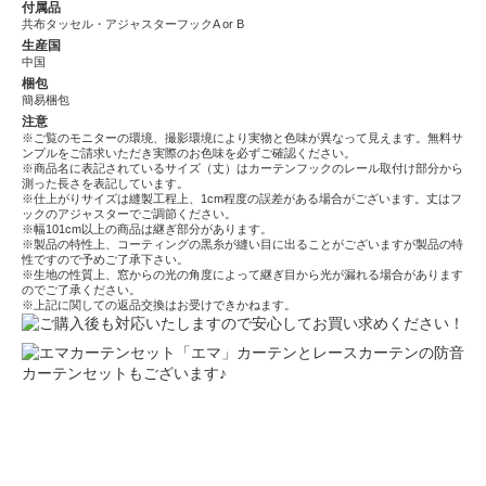
付属品
共布タッセル・アジャスターフックA or B
生産国
中国
梱包
簡易梱包
注意
※ご覧のモニターの環境、撮影環境により実物と色味が異なって見えます。無料サ
ンプルをご請求いただき実際のお色味を必ずご確認ください。
※商品名に表記されているサイズ（丈）はカーテンフックのレール取付け部分から
測った長さを表記しています。
※仕上がりサイズは縫製工程上、1cm程度の誤差がある場合がございます。丈はフ
ックのアジャスターでご調節ください。
※幅101cm以上の商品は継ぎ部分があります。
※製品の特性上、コーティングの黒糸が縫い目に出ることがございますが製品の特
性ですので予めご了承下さい。
※生地の性質上、窓からの光の角度によって継ぎ目から光が漏れる場合があります
のでご了承ください。
※上記に関しての返品交換はお受けできかねます。
「エマ」カーテンとレースカーテンの防音
カーテンセットもございます♪