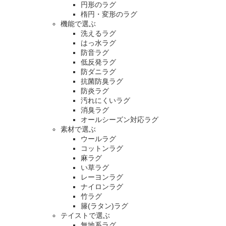
円形のラグ
楕円・変形のラグ
機能で選ぶ
洗えるラグ
はっ水ラグ
防音ラグ
低反発ラグ
防ダニラグ
抗菌防臭ラグ
防炎ラグ
汚れにくいラグ
消臭ラグ
オールシーズン対応ラグ
素材で選ぶ
ウールラグ
コットンラグ
麻ラグ
い草ラグ
レーヨンラグ
ナイロンラグ
竹ラグ
籐(ラタン)ラグ
テイストで選ぶ
無地系ラグ