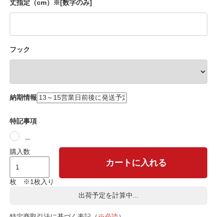
丈指定（cm）※[数字のみ]
フック
納期情報
特記事項
＿
購入数
カートに入れる
枚 ※1枚入り
出荷予定を計算中...
特定商取引法に基づく表記（
※必読
）