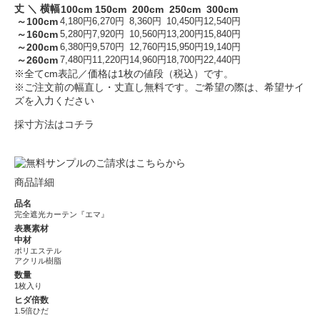
丈 ＼ 横幅
100cm
150cm
200cm
250cm
300cm
～100cm
4,180円
6,270円
8,360円
10,450円
12,540円
～160cm
5,280円
7,920円
10,560円
13,200円
15,840円
～200cm
6,380円
9,570円
12,760円
15,950円
19,140円
～260cm
7,480円
11,220円
14,960円
18,700円
22,440円
※全てcm表記／価格は1枚の値段（税込）です。
※ご注文前の幅直し・丈直し無料です。ご希望の際は、希望サイ
ズを入力ください
採寸方法はコチラ
商品詳細
品名
完全遮光カーテン『エマ』
表裏素材
中材
ポリエステル
アクリル樹脂
数量
1枚入り
ヒダ倍数
1.5倍ひだ