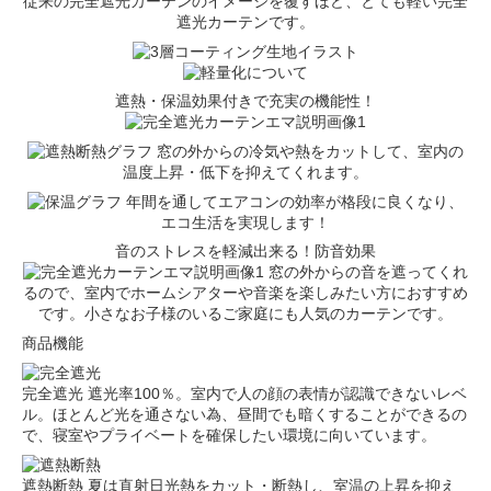
従来の完全遮光カーテンのイメージを覆すほど、とても軽い完全
遮光カーテンです。
遮熱・保温効果付きで充実の機能性！
窓の外からの冷気や熱をカットして、室内の
温度上昇・低下を抑えてくれます。
年間を通してエアコンの効率が格段に良くなり、
エコ生活を実現します！
音のストレスを軽減出来る！防音効果
窓の外からの音を遮ってくれ
るので、室内でホームシアターや音楽を楽しみたい方におすすめ
です。小さなお子様のいるご家庭にも人気のカーテンです。
商品機能
完全遮光
遮光率100％。室内で人の顔の表情が認識できないレベ
ル。ほとんど光を通さない為、昼間でも暗くすることができるの
で、寝室やプライベートを確保したい環境に向いています。
遮熱断熱
夏は直射日光熱をカット・断熱し、室温の上昇を抑え