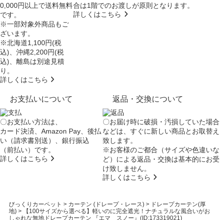
0,000円以上で送料無料
合は
1階でのお渡し
が原則となります。
詳しくはこちら
です。
※一部対象外商品もご
ざいます。
※北海道1,100円(税
込)、沖縄2,200円(税
込)、離島は別途見積
り。
詳しくはこちら
お支払いについて
返品・交換について
〇お支払い方法は、
〇お届け時に破損・汚損していた場合
カード決済、Amazon Pay、後払
などは、すぐに新しい商品とお取替え
い（請求書別送）、銀行振込
致します。
（前払い）です。
※お客様のご都合（サイズや色違いな
詳しくはこちら
ど）による返品・交換は基本的にお受
け致しません。
詳しくはこちら
びっくりカーペット
>
カーテン (ドレープ・レース)
>
ドレープカーテン(厚
地)
>
【100サイズから選べる】軽いのに完全遮光！ナチュラルな風合いがお
しゃれな無地ドレープカーテン 『エマ スノー』(ID:173319021)