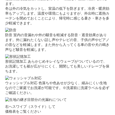
ます。
冬は外の冷気をカットし、室温の低下を防ぎます。冷房・暖房効
率もアップします。温度や環境にもよりますが、外出時に遮熱カ
ーテンを閉めておくことにより、帰宅時に感じる暑さ・寒さを多
少軽減できます。
防音
室内の音漏れや外の騒音を軽減する防音・遮音効果があり
ます。外に漏れたくない話し声やテレビの音、子供の声やピアノ
の音などを軽減します。また外から入ってくる車の音や犬の鳴き
声など騒音を軽減します。
形状記憶加工
あらかじめキレイなウェーブがついているので、
お洗濯しても裾が広がりにくく、開閉しても美しいドレープを保
ちます。
ウォッシャブル対応
色落ちや色あせが少なく、縮みにくい生地
なのでご家庭でお洗濯が可能です。※洗濯前に洗濯ラベルを必ず
ご確認ください。
右へスワイプ（スライド）して
価格表をご覧ください