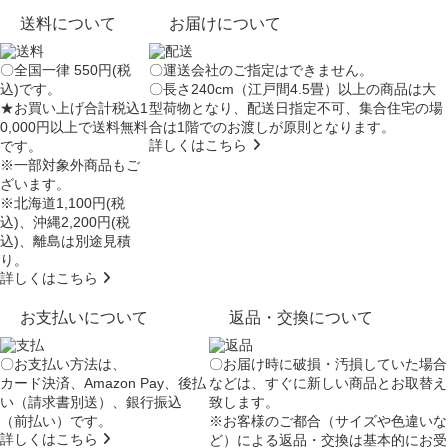
送料について
お届けについて
〇全国一律 550円(税
〇運送会社のご指定はできません。
込)です。
〇長さ240cm（江戸間4.5畳）以上の商品は大
★お買い上げ合計税込1
型荷物となり、
配送日指定不可
、集合住宅の場
0,000円以上で送料無料
合は
1階でのお渡し
が原則となります。
詳しくはこちら
です。
※一部対象外商品もご
ざいます。
※北海道1,100円(税
込)、沖縄2,200円(税
込)、離島は別途見積
り。
詳しくはこちら
お支払いについて
返品・交換について
〇お支払い方法は、
〇お届け時に破損・汚損していた場合
カード決済、Amazon Pay、後払
などは、すぐに新しい商品とお取替え
い（請求書別送）、銀行振込
致します。
（前払い）です。
※お客様のご都合（サイズや色違いな
詳しくはこちら
ど）による返品・交換は基本的にお受