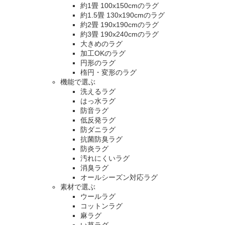
約1畳 100x150cmのラグ
約1.5畳 130x190cmのラグ
約2畳 190x190cmのラグ
約3畳 190x240cmのラグ
大きめのラグ
加工OKのラグ
円形のラグ
楕円・変形のラグ
機能で選ぶ
洗えるラグ
はっ水ラグ
防音ラグ
低反発ラグ
防ダニラグ
抗菌防臭ラグ
防炎ラグ
汚れにくいラグ
消臭ラグ
オールシーズン対応ラグ
素材で選ぶ
ウールラグ
コットンラグ
麻ラグ