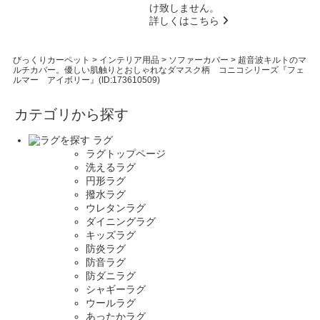
け致しません。
詳しくはこちら
びっくりカーペット
>
インテリア用品
>
ソファーカバー
>
超音波キルトのマ
ルチカバー。優しい肌触りとおしゃれなダマスク柄 コニコシリーズ『フェ
ルマー アイボリー』(ID:173610509)
カテゴリから探す
ラグ
ラグトップページ
洗えるラグ
円形ラグ
撥水ラグ
ウレタンラグ
ダイニングラグ
キッズラグ
防炎ラグ
防音ラグ
防ダニラグ
シャギーラグ
ウールラグ
あったかラグ