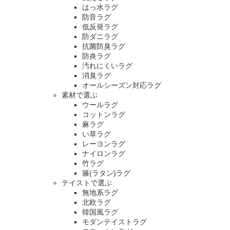
はっ水ラグ
防音ラグ
低反発ラグ
防ダニラグ
抗菌防臭ラグ
防炎ラグ
汚れにくいラグ
消臭ラグ
オールシーズン対応ラグ
素材で選ぶ
ウールラグ
コットンラグ
麻ラグ
い草ラグ
レーヨンラグ
ナイロンラグ
竹ラグ
籐(ラタン)ラグ
テイストで選ぶ
無地系ラグ
北欧ラグ
韓国風ラグ
モダンテイストラグ