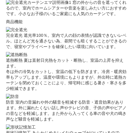
窓の外からの音を遮ってくれ
るので、室内でホームシアターや音楽を楽しみたい方におすすめ
です。小さなお子様のいるご家庭にも人気のカーテンです。
商品機能
完全遮光
遮光率100％。室内で人の顔の表情が認識できないレベ
ル。ほとんど光を通さない為、昼間でも暗くすることができるの
で、寝室やプライベートを確保したい環境に向いています。
遮熱断熱
夏は直射日光熱をカット・断熱し、室温の上昇を抑え
ます。
冬は外の冷気をカットし、室温の低下を防ぎます。冷房・暖房効
率もアップします。温度や環境にもよりますが、外出時に遮熱カ
ーテンを閉めておくことにより、帰宅時に感じる暑さ・寒さを多
少軽減できます。
防音
室内の音漏れや外の騒音を軽減する防音・遮音効果があり
ます。外に漏れたくない話し声やテレビの音、子供の声やピアノ
の音などを軽減します。また外から入ってくる車の音や犬の鳴き
声など騒音を軽減します。
形状記憶加工
あらかじめキレイなウェーブがついているので、