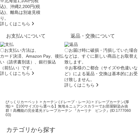
※北海道1,100円(税
込)、沖縄2,200円(税
込)、離島は別途見積
り。
詳しくはこちら
お支払いについて
返品・交換について
〇お支払い方法は、
〇お届け時に破損・汚損していた場合
カード決済、Amazon Pay、後払
などは、すぐに新しい商品とお取替え
い（請求書別送）、銀行振込
致します。
（前払い）です。
※お客様のご都合（サイズや色違いな
詳しくはこちら
ど）による返品・交換は基本的にお受
け致しません。
詳しくはこちら
びっくりカーペット
>
カーテン (ドレープ・レース)
>
ドレープカーテン(厚
地)
>
【100サイズから選べる】無地＆ニュアンスカラーでお部屋馴染み抜
群！高機能の完全遮光ドレープカーテン 『カーリナ ピンク』(ID:1777060
03)
カテゴリから探す