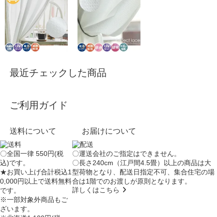
最近チェックした商品
ご利用ガイド
送料について
お届けについて
〇全国一律 550円(税
〇運送会社のご指定はできません。
込)です。
〇長さ240cm（江戸間4.5畳）以上の商品は大
★お買い上げ合計税込1
型荷物となり、
配送日指定不可
、集合住宅の場
0,000円以上で送料無料
合は
1階でのお渡し
が原則となります。
詳しくはこちら
です。
※一部対象外商品もご
ざいます。