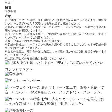
中国
梱包
簡易梱包
注意
※ご覧のモニターの環境、撮影環境により実物と色味が異なって見えます。無料サ
ンプルをご請求いただき実際のお色味を必ずご確認ください。
※商品名に表記されているサイズ（丈）はカーテンフックのレール取付け部分から
測った長さを表記しています。
※仕上がりサイズは縫製工程上、1cm程度の誤差がある場合がございます。丈はフ
ックのアジャスターでご調節ください。
※幅101cm以上の商品は継ぎ部分があります。
※製品の特性上、コーティングの黒糸が縫い目に出ることがございますが製品の特
性ですので予めご了承下さい。
※生地の性質上、窓からの光の角度によって継ぎ目から光が漏れる場合があります
のでご了承ください。
※上記に関しての返品交換はお受けできかねます。
コチラもオススメ
裏面ラミネート加工で、断熱・遮像・防
音・UVカット・採光を揃えたパーフェクトなレースカーテン。
お気に入りのカーテンレールを選んでお
しゃれな窓周りに！豊富な種類をご用意しました♪