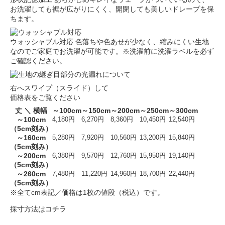
お洗濯しても裾が広がりにくく、開閉しても美しいドレープを保
ちます。
ウォッシャブル対応
色落ちや色あせが少なく、縮みにくい生地
なのでご家庭でお洗濯が可能です。※洗濯前に洗濯ラベルを必ず
ご確認ください。
右へスワイプ（スライド）して
価格表をご覧ください
丈 ＼ 横幅
～100cm
～150cm
～200cm
～250cm
～300cm
～100cm
4,180円
6,270円
8,360円
10,450円
12,540円
（5cm刻み）
～160cm
5,280円
7,920円
10,560円
13,200円
15,840円
（5cm刻み）
～200cm
6,380円
9,570円
12,760円
15,950円
19,140円
（5cm刻み）
～260cm
7,480円
11,220円
14,960円
18,700円
22,440円
（5cm刻み）
※全てcm表記／価格は1枚の値段（税込）です。
採寸方法はコチラ