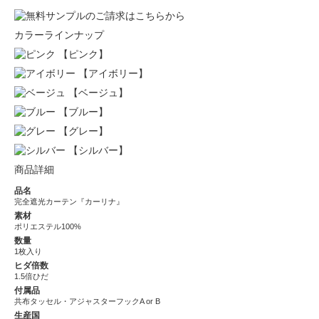
カラーラインナップ
【ピンク】
【アイボリー】
【ベージュ】
【ブルー】
【グレー】
【シルバー】
商品詳細
品名
完全遮光カーテン『カーリナ』
素材
ポリエステル100%
数量
1枚入り
ヒダ倍数
1.5倍ひだ
付属品
共布タッセル・アジャスターフックA or B
生産国