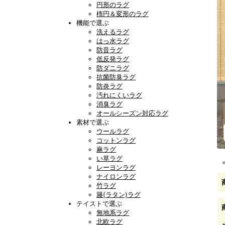
円形のラグ
楕円＆変形のラグ
機能で選ぶ
洗えるラグ
はっ水ラグ
防音ラグ
低反発ラグ
防ダニラグ
抗菌防臭ラグ
防炎ラグ
汚れにくいラグ
消臭ラグ
オールシーズン対応ラグ
素材で選ぶ
ウールラグ
コットンラグ
麻ラグ
い草ラグ
レーヨンラグ
ナイロンラグ
竹ラグ
籐(ラタン)ラグ
テイストで選ぶ
無地系ラグ
北欧ラグ