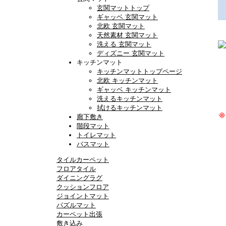
玄関マットトップ
ギャッベ 玄関マット
北欧 玄関マット
天然素材 玄関マット
洗える 玄関マット
ディズニー 玄関マット
キッチンマット
キッチンマットトップページ
北欧 キッチンマット
ギャッベ キッチンマット
洗えるキッチンマット
拭けるキッチンマット
廊下敷き
階段マット
トイレマット
バスマット
タイルカーペット
フロアタイル
ダイニングラグ
クッションフロア
ジョイントマット
パズルマット
カーペット出張
敷き込み