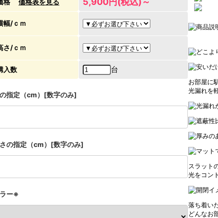
5,900円(税込)～
価格
価格表を見る
横幅/ｃｍ
高さ/ｃｍ
台
購入数
お部屋に
光漏れを軽
の指定（cm）[数字のみ]
さの指定（cm）[数字のみ]
スラット
光をコン
ラー※
落ち着い
どんなお