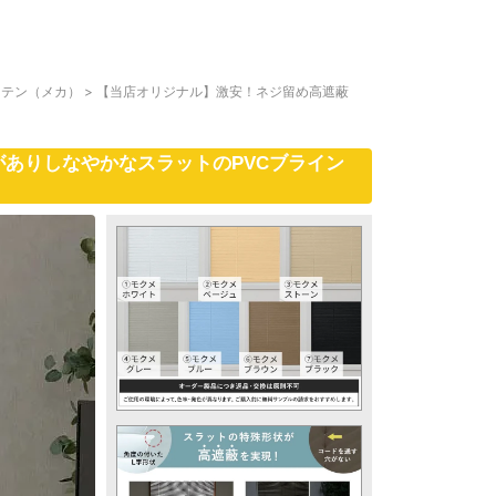
ーテン（メカ）
>
【当店オリジナル】激安！ネジ留め高遮蔽
ありしなやかなスラットのPVCブライン