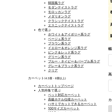
韓国風ラグ
モダンテイストラグ
モロッカンラグ
メダリオンラグ
クラシックテイストラグ
エスニックテイストラグ
色で選ぶ
ホワイト＆アイボリー系ラグ
ベージュ系ラグ
ブラウン系ラグ
イエロー＆オレンジ系ラグ
幅
ピンク＆レッド系ラグ
グリーン系ラグ
ブルー・ネイビー＆パープル系ラグ
グレー＆ブラック系ラグ
クリア
高
カーペット
(4.5畳・6畳以上)
カーペットトップページ
人気特集で選ぶ
ペット対応カーペット
高級ホテル仕様カーペット
カ
ハサミでカットできるカーペット
100サイズカーペット