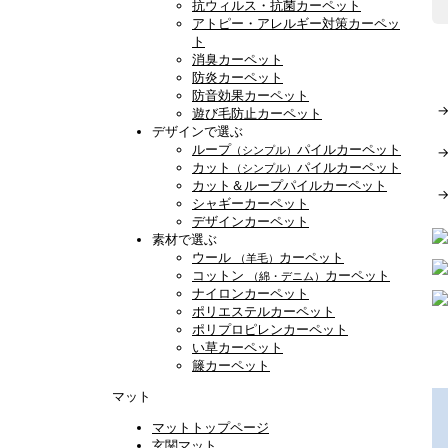
抗ウィルス・抗菌カーペット
アトピー・アレルギー対策カーペッ
ト
消臭カーペット
防炎カーペット
防音効果カーペット
遊び毛防止カーペット
デザインで選ぶ
ループ
パイルカーペット
（シンプル）
カット
パイルカーペット
（シンプル）
カット＆ループパイルカーペット
シャギーカーペット
デザインカーペット
素材で選ぶ
ウール
カーペット
（羊毛）
コットン
カーペット
（綿・デニム）
ナイロンカーペット
ポリエステルカーペット
ポリプロピレンカーペット
い草カーペット
籐カーペット
マット
マットトップページ
玄関マット