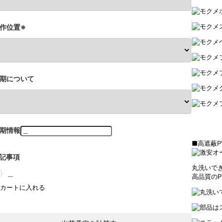
作位置※
期について
期情報
■高遮蔽P
記事項
丸洗いで
＿
高品質のP