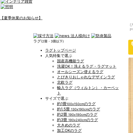
【夏季休業のお知らせ】
ラグ
(2畳・3畳以下)
ラグトップページ
人気特集で選ぶ
国産高機能ラグ
洗濯OK！洗えるラグ・ラグマット
オールシーズン使えるラグ
とびきりおしゃれなデザインラグ
北欧ラグ
輸入ラグ（ウィルトン）・カーペッ
ト
サイズで選ぶ
約1畳
のラグ
100x150cm
約1.5畳
のラグ
130x190cm
約2畳
のラグ
190x190cm
約3畳
のラグ
190x240cm
大きめのラグ
加工OKのラグ