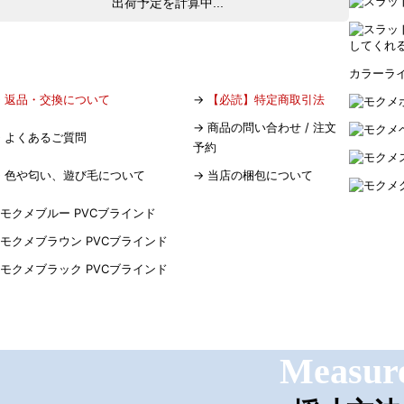
出荷予定を計算中...
してくれ
カラーラ
→
返品・交換について
→
【必読】特定商取引法
→
商品の問い合わせ / 注文
→
よくあるご質問
予約
→
色や匂い、遊び毛について
→
当店の梱包について
Measur