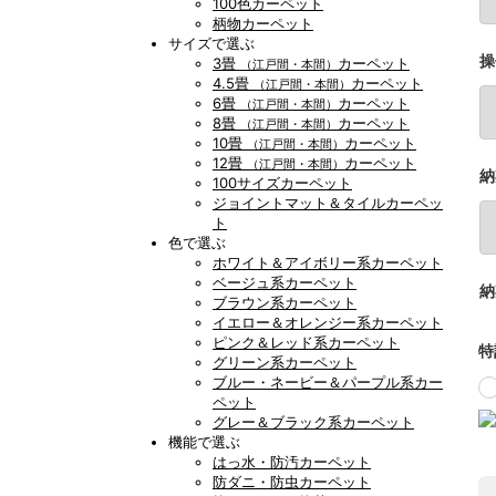
100色カーペット
柄物カーペット
サイズで選ぶ
操
3畳
カーペット
（江戸間・本間）
4.5畳
カーペット
（江戸間・本間）
6畳
カーペット
（江戸間・本間）
8畳
カーペット
（江戸間・本間）
10畳
カーペット
（江戸間・本間）
12畳
カーペット
（江戸間・本間）
納
100サイズカーペット
ジョイントマット＆タイルカーペッ
ト
色で選ぶ
ホワイト＆アイボリー系カーペット
ベージュ系カーペット
納
ブラウン系カーペット
イエロー＆オレンジー系カーペット
ピンク＆レッド系カーペット
特
グリーン系カーペット
ブルー・ネービー＆パープル系カー
ペット
グレー＆ブラック系カーペット
機能で選ぶ
はっ水・防汚カーペット
防ダニ・防虫カーペット