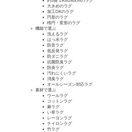
約3畳 190x240cmのラグ
大きめのラグ
加工OKのラグ
円形のラグ
楕円・変形のラグ
機能で選ぶ
洗えるラグ
はっ水ラグ
防音ラグ
低反発ラグ
防ダニラグ
抗菌防臭ラグ
防炎ラグ
汚れにくいラグ
消臭ラグ
オールシーズン対応ラグ
素材で選ぶ
ウールラグ
コットンラグ
麻ラグ
い草ラグ
レーヨンラグ
ナイロンラグ
竹ラグ