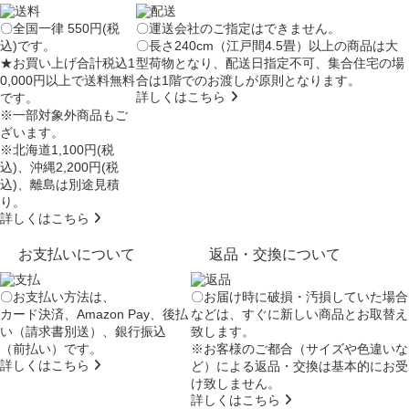
〇全国一律 550円(税
〇運送会社のご指定はできません。
込)です。
〇長さ240cm（江戸間4.5畳）以上の商品は大
★お買い上げ合計税込1
型荷物となり、
配送日指定不可
、集合住宅の場
0,000円以上で送料無料
合は
1階でのお渡し
が原則となります。
詳しくはこちら
です。
※一部対象外商品もご
ざいます。
※北海道1,100円(税
込)、沖縄2,200円(税
込)、離島は別途見積
り。
詳しくはこちら
お支払いについて
返品・交換について
〇お支払い方法は、
〇お届け時に破損・汚損していた場合
カード決済、Amazon Pay、後払
などは、すぐに新しい商品とお取替え
い（請求書別送）、銀行振込
致します。
（前払い）です。
※お客様のご都合（サイズや色違いな
詳しくはこちら
ど）による返品・交換は基本的にお受
け致しません。
詳しくはこちら