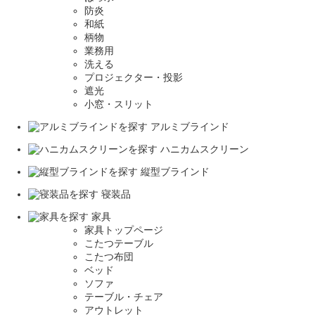
防炎
和紙
柄物
業務用
洗える
プロジェクター・投影
遮光
小窓・スリット
アルミブラインド
ハニカムスクリーン
縦型ブラインド
寝装品
家具
家具トップページ
こたつテーブル
こたつ布団
ベッド
ソファ
テーブル・チェア
アウトレット