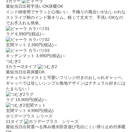
3カラー
最短当日出荷
手洗いOK
床暖OK
インド綿使用でサラッと心地いい、手織りの風合いがおしゃれな
ストライプ柄のインド製キリム。軽くて丈夫で、手洗いOKなの
でお手入れも簡単。
ラグ
6,990円(税込)～
玄関マット
2,390円(税込)～
キッチンマット
3,990円(税込)～
つむぎ2
3カラー/2タイプ
最短当日出荷
床暖OK
ナチュラルテイストと可愛いフリンジ付きのおしゃれギャッベ。
ギャッベでは珍しいシンプル無地デザインはナチュラル好きには
たまらない！
ラグ
19,900円(税込)～
玄関マット
4,990円(税込)
ホリデープラス シリーズ
11タイプ
最短当日出荷
選べる厚み
撥水
防音
遊び毛出にくい
滑り止め付
床暖