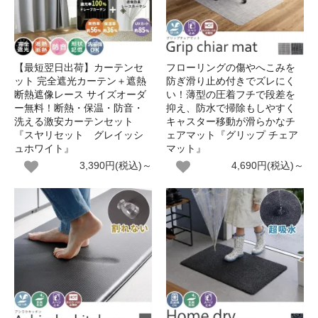
【最短翌日出荷】カーテンセ
フローリングの傷やへこみを
ット 完全遮光カーテン＋遮熱
防ぎ滑り止め付きでズレにく
断熱遮像レース サイズオーダ
い！薄型の圧着フチで段差を
ー無料！断熱・保温・防音・
抑え、防水で掃除もしやすく
洗える激安カーテンセット
キャスター移動が滑らかなチ
『スヤリセット グレイッシ
ェアマット『グリップ チェア
ュホワイト』
マット』
3,390円(税込)～
4,690円(税込)～