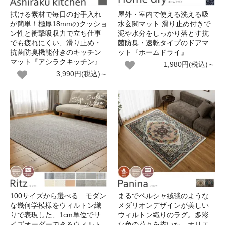
拭ける素材で毎日のお手入れ
屋外・室内で使える洗える吸
が簡単！極厚18mmのクッショ
水玄関マット 滑り止め付きで
ン性と衝撃吸収力で立ち仕事
泥や水分をしっかり落とす抗
でも疲れにくい、滑り止め・
菌防臭・速乾タイプのドアマ
抗菌防臭機能付きのキッチン
ット『ホームドライ』
マット『アシラクキッチン』
1,980円(税込)～
3,990円(税込)～
100サイズから選べる モダン
まるでペルシャ絨毯のような
な幾何学模様をウィルトン織
メダリオンデザインが美しい
りで表現した、1cm単位でサ
ウィルトン織りのラグ。多彩
イズオーダーできるウィルト
な色の花々を描いた、オリエ