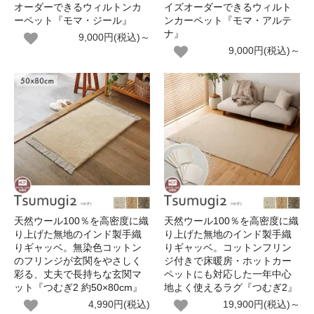
オーダーできるウィルトンカ
イズオーダーできるウィルト
ーペット『モマ・ジール』
ンカーペット『モマ・アルテ
ナ』
9,000円(税込)～
9,000円(税込)～
天然ウール100％を高密度に織
天然ウール100％を高密度に織
り上げた無地のインド製手織
り上げた無地のインド製手織
りギャッベ。無染色コットン
りギャッベ。コットンフリン
のフリンジが玄関をやさしく
ジ付きで床暖房・ホットカー
彩る、丈夫で長持ちな玄関マ
ペットにも対応した一年中心
ット『つむぎ2 約50×80cm』
地よく使えるラグ『つむぎ2』
4,990円(税込)
19,900円(税込)～