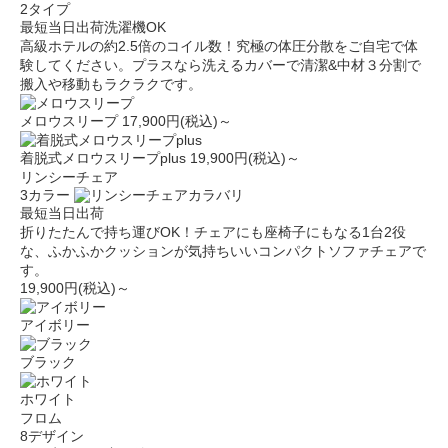
2タイプ
最短当日出荷
洗濯機OK
高級ホテルの約2.5倍のコイル数！究極の体圧分散をご自宅で体
験してください。プラスなら洗えるカバーで清潔&中材３分割で
搬入や移動もラクラクです。
メロウスリープ
17,900円(税込)～
着脱式メロウスリープplus
19,900円(税込)～
リンシーチェア
3カラー
最短当日出荷
折りたたんで持ち運びOK！チェアにも座椅子にもなる1台2役
な、ふかふかクッションが気持ちいいコンパクトソファチェアで
す。
19,900円(税込)～
アイボリー
ブラック
ホワイト
フロム
8デザイン