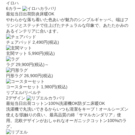
イロハ
6カラー
最短当日出荷
防炎
床暖OK
やわらかな落ち着いた色あいが魅力のシンプルギャッベ。端はフ
リンジとステッチで仕上げたナチュラルな印象で、あたたかみの
あるインテリアに合います。
チェアパッド
2,490円(税込)
玄関マット
5,990円(税込)
ラグ
29,900円(税込)～
円形ラグ
26,900円(税込)
コースターセット
1,980円(税込)
リブエル/リベルテ
2デザイン
最短当日出荷
コットン100%
洗濯機OK
防ダニ
床暖OK
洗濯機で丸洗いできるからいつも清潔をキープ！オールシーズン
使える!肌触りの良い、最高品質の綿「サマルカンダリア」使
用。北欧デザインがおしゃれなオーガニックコットン100%のラ
グ。