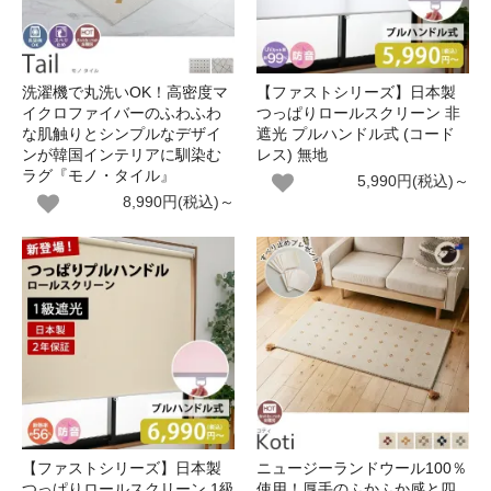
洗濯機で丸洗いOK！高密度マ
【ファストシリーズ】日本製
イクロファイバーのふわふわ
つっぱりロールスクリーン 非
な肌触りとシンプルなデザイ
遮光 プルハンドル式 (コード
ンが韓国インテリアに馴染む
レス) 無地
ラグ『モノ・タイル』
5,990円(税込)～
8,990円(税込)～
【ファストシリーズ】日本製
ニュージーランドウール100％
つっぱりロールスクリーン 1級
使用！厚手のふかふか感と四