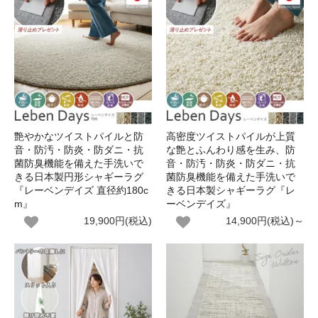
艶やかなツイストパイルと防
高密度ツイストパイルが上質
音・防汚・防炎・防ダニ・抗
な艶とふんわり感を生み、防
菌防臭機能を備えた手洗いで
音・防汚・防炎・防ダニ・抗
きる日本製円形シャギーラグ
菌防臭機能を備えた手洗いで
『レーベンデイズ 直径約180c
きる日本製シャギーラグ『レ
m』
ーベンデイズ』
19,900円(税込)
14,900円(税込)～