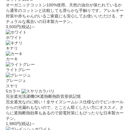
オーガニックコットン100%使用。天然の油分が保たれているか
ら通常のコットンと比較しても滑らかな手触りです。アレルギー
対策や赤ちゃんのいるご家庭にも安心してお使いいただける、ナ
チュラルな風合いの日本製カーテン。
3,500円(税込)～
ホワイト
キナリ
カーキ
ライトグレー
グレージュ
スヤリ
5カラー
完全遮光
洗濯機OK
遮熱断熱
防音
形状記憶
完全遮光なのに軽い！全サイズシームレス仕様なのでピンホール
からの光漏れもないので、とことん暗くしたい方にオススメ。さ
らに遮熱断熱効果もあるので節電対策にもぴったりな日本製カー
テン。
1,980円(税込)～