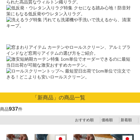
られた高品質なウィルトン織りラグ。
クセになる踏み心地！防音対
策にもなる低反発やウレタン入りラグ。
汚れても洗濯機や手洗いで洗えるから、清潔
キープ。
カーテンやロールスクリーン、アルミブラ
インドなど窓周りアイテムの選び方をご紹介。
1cm単位でオーダーできるのに最短
当日出荷が可能な激安おすすめカーテン。
最短翌日出荷で1cm単位で注文で
きる！どこよりも安いロールスクリーン。
「新商品」の商品一覧
937
商品
件
おすすめ順
価格順
新着順