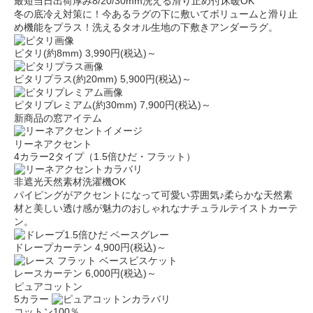
最短当日出荷
厚み8/20/30mm
洗える
滑り止め付
床暖OK
冬の底冷え対策に！今あるラグの下に敷いてボリュームと滑り止
め機能をプラス！洗えるタオル生地の下敷きアンダーラグ。
ピタリ(約8mm)
3,990円(税込)～
ピタリプラス(約20mm)
5,900円(税込)～
ピタリプレミアム(約30mm)
7,900円(税込)～
新商品の窓アイテム
リーネアクセント
4カラー
2タイプ（1.5倍ひだ・フラット）
非遮光
天然素材
洗濯機OK
パイピングがアクセントになって可愛い雰囲気♪柔らかな天然素
材と美しい透け感が魅力のおしゃれなナチュラルテイストカーテ
ン。
ドレープカーテン
4,900円(税込)～
レースカーテン
6,000円(税込)～
ピュアコットン
5カラー
コットン100％