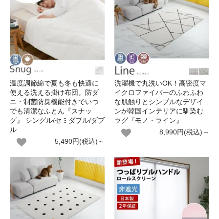
温度調節綿で夏も冬も快適に
洗濯機で丸洗いOK！高密度マ
使える洗える掛け布団。防ダ
イクロファイバーのふわふわ
ニ・制菌防臭機能付きでいつ
な肌触りとシンプルなデザイ
でも清潔なふとん『スナッ
ンが韓国インテリアに馴染む
グ』 シングル/セミダブル/ダブ
ラグ『モノ・ライン』
ル
8,990円(税込)～
5,490円(税込)～