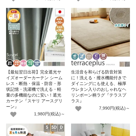
【最短翌日出荷】完全遮光サ
生活音を和らげる防音対策
イズオーダーカーテン シーム
に！洗える・撥水機能付きで
レス・断熱・保温・防音・形
ダイニングにも使える、極厚
状記憶・洗濯機で洗える・軽
ウレタン入りのおしゃれなヘ
量の多機能なのに安い！遮光
リンボーン柄ラグ『テラスプ
カーテン『スヤリ アースグリ
ラス』
ーン』
7,990円(税込)～
1,980円(税込)～