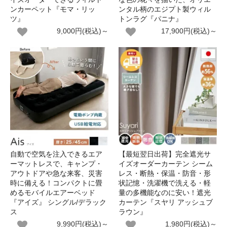
ンカーペット『モマ・リッ
ンタル柄のエジプト製ウィル
ツ』
トンラグ『パニナ』
9,000円(税込)～
17,900円(税込)～
自動で空気を注入できるエア
【最短翌日出荷】完全遮光サ
ーマットレスで、キャンプ・
イズオーダーカーテン シーム
アウトドアや急な来客、災害
レス・断熱・保温・防音・形
時に備える！コンパクトに畳
状記憶・洗濯機で洗える・軽
めるモバイルエアーベッド
量の多機能なのに安い！遮光
『アイズ』 シングル/デラック
カーテン『スヤリ アッシュブ
ス
ラウン』
9,990円(税込)～
1,980円(税込)～