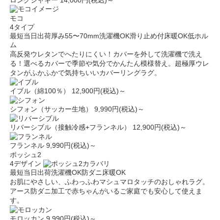
ロングシャギー
14,000円(税込)～
モコ
4タイプ
最短当日出荷
厚み55〜70mm
洗濯機OK
滑り止め付
床暖OK
低ホル
ム
高反発ウレタンでへたりにくい！カバーを外して洗濯機で洗え
る！選べるカバーで季節や気分でかんたん模様替え。超極厚ウレ
タンがふかふかで気持ちいいカバーリングラグ。
イブル（綿100％）
12,900円(税込)～
シフォン（サッカー生地）
9,990円(税込)～
リバーシブル（接触冷感+フランネル）
12,900円(税込)～
フランネル
9,990円(税込)～
ポッシュ2
4デザイン
最短当日出荷
洗濯機OK
防ダニ
床暖OK
お肌にやさしい、ふわっふわマシュマロタッチのおしゃれラグ。
アース防ダニ加工で赤ちゃんがいるご家庭でも安心して使えま
す。
モロッカン
9,990円(税込)～