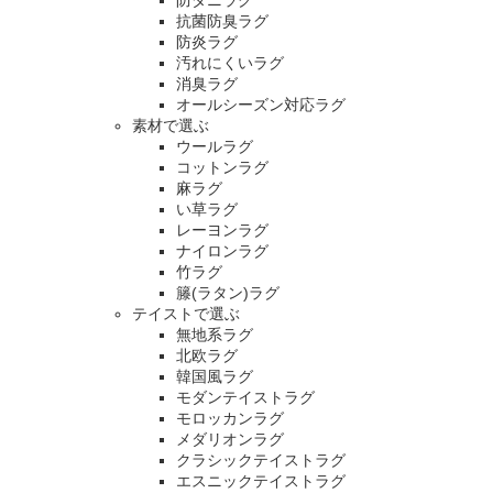
抗菌防臭ラグ
防炎ラグ
汚れにくいラグ
消臭ラグ
オールシーズン対応ラグ
素材で選ぶ
ウールラグ
コットンラグ
麻ラグ
い草ラグ
レーヨンラグ
ナイロンラグ
竹ラグ
籐(ラタン)ラグ
テイストで選ぶ
無地系ラグ
北欧ラグ
韓国風ラグ
モダンテイストラグ
モロッカンラグ
メダリオンラグ
クラシックテイストラグ
エスニックテイストラグ