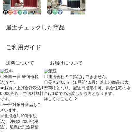
最近チェックした商品
ご利用ガイド
送料について
お届けについて
〇全国一律 550円(税
〇運送会社のご指定はできません。
込)です。
〇長さ240cm（江戸間4.5畳）以上の商品は大
★お買い上げ合計税込1
型荷物となり、
配送日指定不可
、集合住宅の場
0,000円以上で送料無料
合は
1階でのお渡し
が原則となります。
詳しくはこちら
です。
※一部対象外商品もご
ざいます。
※北海道1,100円(税
込)、沖縄2,200円(税
込)、離島は別途見積