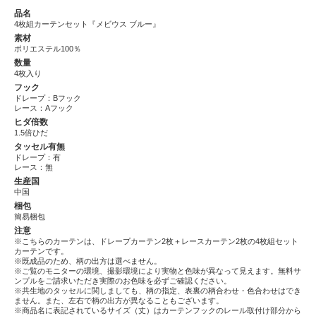
品名
4枚組カーテンセット『メビウス ブルー』
素材
ポリエステル100％
数量
4枚入り
フック
ドレープ：Bフック
レース：Aフック
ヒダ倍数
1.5倍ひだ
タッセル有無
ドレープ：有
レース：無
生産国
中国
梱包
簡易梱包
注意
※こちらのカーテンは、ドレープカーテン2枚＋レースカーテン2枚の4枚組セット
カーテンです。
※既成品のため、柄の出方は選べません。
※ご覧のモニターの環境、撮影環境により実物と色味が異なって見えます。無料サ
ンプルをご請求いただき実際のお色味を必ずご確認ください。
※共生地のタッセルに関しましても、柄の指定、表裏の柄合わせ・色合わせはでき
ません。また、左右で柄の出方が異なることもございます。
※商品名に表記されているサイズ（丈）はカーテンフックのレール取付け部分から