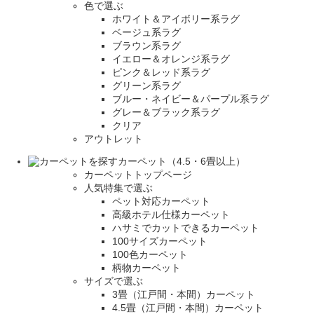
色で選ぶ
ホワイト＆アイボリー系ラグ
ベージュ系ラグ
ブラウン系ラグ
イエロー＆オレンジ系ラグ
ピンク＆レッド系ラグ
グリーン系ラグ
ブルー・ネイビー＆パープル系ラグ
グレー＆ブラック系ラグ
クリア
アウトレット
カーペット（4.5・6畳以上）
カーペットトップページ
人気特集で選ぶ
ペット対応カーペット
高級ホテル仕様カーペット
ハサミでカットできるカーペット
100サイズカーペット
100色カーペット
柄物カーペット
サイズで選ぶ
3畳（江戸間・本間）カーペット
4.5畳（江戸間・本間）カーペット