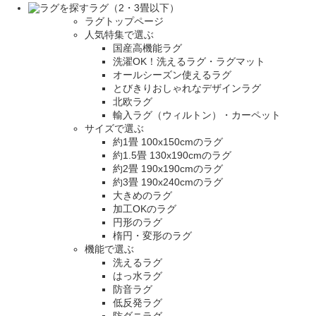
ラグ（2・3畳以下）
ラグトップページ
人気特集で選ぶ
国産高機能ラグ
洗濯OK！洗えるラグ・ラグマット
オールシーズン使えるラグ
とびきりおしゃれなデザインラグ
北欧ラグ
輸入ラグ（ウィルトン）・カーペット
サイズで選ぶ
約1畳 100x150cmのラグ
約1.5畳 130x190cmのラグ
約2畳 190x190cmのラグ
約3畳 190x240cmのラグ
大きめのラグ
加工OKのラグ
円形のラグ
楕円・変形のラグ
機能で選ぶ
洗えるラグ
はっ水ラグ
防音ラグ
低反発ラグ
防ダニラグ