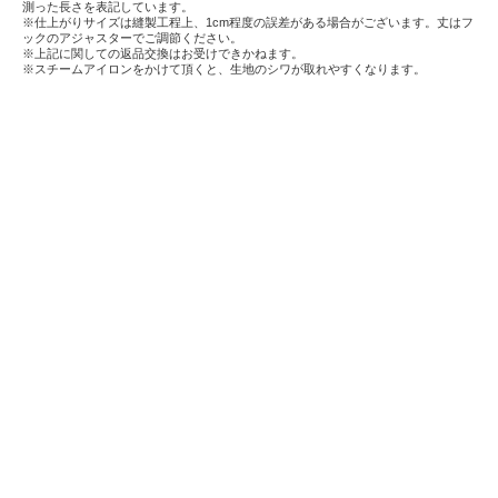
測った長さを表記しています。
※仕上がりサイズは縫製工程上、1cm程度の誤差がある場合がございます。丈はフ
ックのアジャスターでご調節ください。
※上記に関しての返品交換はお受けできかねます。
※スチームアイロンをかけて頂くと、生地のシワが取れやすくなります。